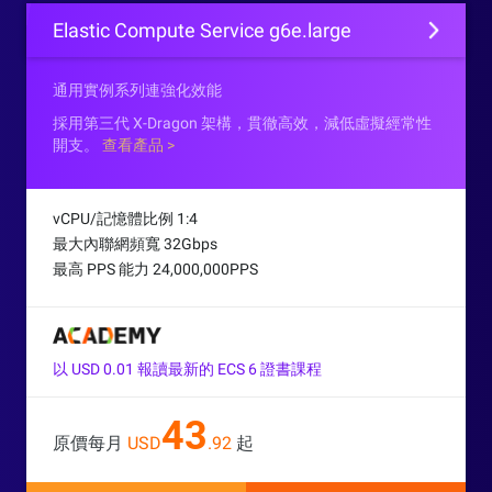
Elastic Compute Service g6e.large
通用實例系列連強化效能
採用第三代 X-Dragon 架構，貫徹高效，減低虛擬經常性
開支。
查看產品 >
vCPU/記憶體比例 1:4
最大內聯網頻寬 32Gbps
最高 PPS 能力 24,000,000PPS
以 USD 0.01 報讀最新的 ECS 6 證書課程
43
原價每月
USD
.92
起