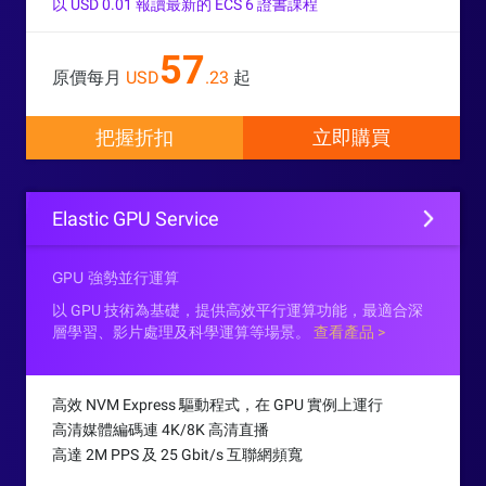
以 USD 0.01 報讀最新的 ECS 6 證書課程
57
原價每月
USD
.23
起
把握折扣
立即購買
Elastic GPU Service
GPU 強勢並行運算
以 GPU 技術為基礎，提供高效平行運算功能，最適合深
層學習、影片處理及科學運算等場景。
查看產品 >
高效 NVM Express 驅動程式，在 GPU 實例上運行
高清媒體編碼連 4K/8K 高清直播
高達 2M PPS 及 25 Gbit/s 互聯網頻寬