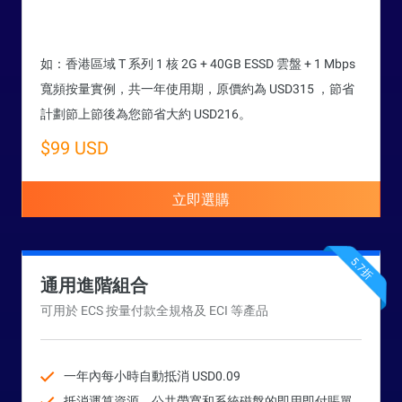
如：香港區域 T 系列 1 核 2G + 40GB ESSD 雲盤 + 1 Mbps
寬頻按量實例，共一年使用期，原價約為 USD315 ，節省
計劃節上節後為您節省大約 USD216。
$99 USD
立即選購
5.7折
通用進階組合
可用於 ECS 按量付款全規格及 ECI 等產品
一年內每小時自動抵消 USD0.09
抵消運算資源，公共帶寬和系統磁盤的即用即付賬單