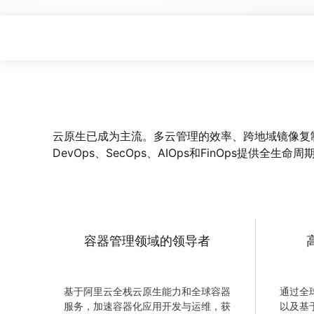
Wan2.7-I2V
电影级图生视频，富有情感
网络与CDN
安全与合规
击力
概述
亮点
成熟度模
安全
数据和分析
中间件
企业服务和应用程序
大模型原生应用
数据库
数据迁移解决方案
Qoder
智能编码助手，支持企业专
云原生已成为主流。多云管理的效率、跨地域镜像复制
大数据计算
云原生
DevOps、SecOps、AIOps和FinOps提供
通义灵码
媒体服务
混合云
AI编程助手，通过代码自动
话、多文件编辑和任务自动
企业服务与云通信
中小型企业解决方案
开发效率
域名与网站
容器管理领域的领导者
终端用户计算
Serverless
基于阿里云全栈云原生能力和全球容器
通过全
开发工具
服务，加速容器化应用开发与运维，获
以及基