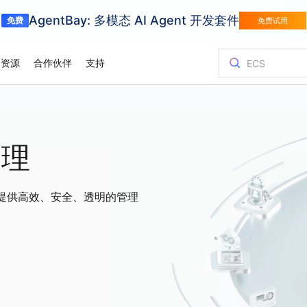
AgentBay: 多模态 AI Agent 开发套件
免费
免费试用
资源
合作伙伴
支持
金融服务
游戏
客户与洞察
优化您的成
培训与认证
查询合作伙
联系我们
百炼
试用视
挑战转化为竞争
用阿里云金融服务加快创新
针对页游、手游
管理
弹性伸缩的游
服务与应用开发平台
支持图片
Asia Accelerator
价格计算器
博客
阿里云云市场
合作伙伴支持计划
云服务器 ECS
案例研究
迁移上云，智
阿里云国际大
合作伙伴中心
联系我们
轻量应用服务
体育
阿里云价值
规划、迁移和
轻松驾驭业界领先的AI模型，为您的AI之旅强力加速
借助阿里云在亚洲加速迈向成功
根据您的使用情况和需求，即时获取价格
前沿科技资讯及最新技术动态
探索阿里云合作伙伴和ISV提供的可随时部
为合作伙伴提供优先技术支持，配备专门
在任何地方托管网站并扩展企业工作负载
各行业客户的
高性能，低成
通过专家指导
迅速找到理想
提交反馈建议
以经济高效
供应链
用智能技术数字化体育赛事
估算
署的解决方案
的服务经理和问题快速处理通道
认证。
化体验实现精准
以智能、高效
业务出海
白皮书
容器服务 Kubernetes 版 ACK
分析师报告
促销中心
联系销售人员
弹性公网 IP
inOps提供高效、安全、透明的管理
供应链
产品部署区域
架构。
供资源开放、市场
通过自动监控和备份，存储并管理您的业务数据
全球合作伙伴的优势
深度技术研究：探索阿里云技术的运作原
在托管的Kubernetes基础设施上运行并扩展容器化应用程序
了解全球顶尖
解锁阿里云最
咨询销售专家
独立管理公网
从初创企业到
理与深层逻辑
里云
报价
HappyHorse-1.1-T2V
Qwen3.7-Ma
L证书）
信任中心
对象存储 OSS
域名与网站
飞跃
电影级创意生成，动态细节拉满
全能型智能体
奥运会
处，服务网络贴
安全可靠的连接
找最佳解决方案
携手共建安全、合规、具备弹性的云上环
在云端存储海量数据，并随时随地进行访问
多框架灵活部
境，守护企业信任与业务连续性
阿里云以AI云
Wan2.7-T2V
Qwen3-VL-P
高保真文生视频，15秒时长，高级运镜控
制
原生视觉语言