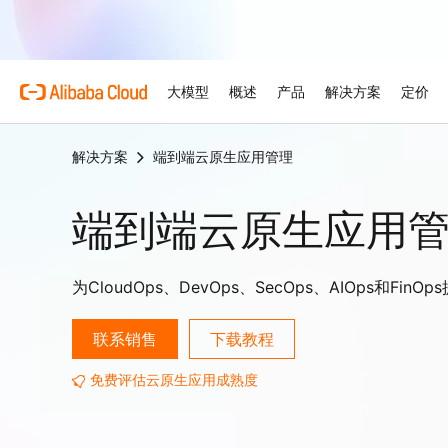
大模型
概述
产品
解决方案
定价
解决方案
端到端云原生应用管理
产品
为什么选择阿里云
特色产品
汽车
概述和工具
技术资源
云市场
支持和专业服务
大模型服务平台
借助AI将汽车行业的复杂
端到端云原生应用
优势
为企业打造的大模型
关于阿里云
大模型服务平台百炼
产品定价选项
文档
面向ISV的AI联盟
专业服务
AI驱动的云技术
弹性定价策略，最大化释放
产品文档和常见问题
携手共建并发展AI解决方案
由专家提供的服务，助力您
零售
优化云上之旅
AI 零售解决方案，以个性
阿里云全球基础设施
云数据库 RDS
免费试用
架构中心
加速您的ISV业务增长
模型
特色产品
行业解决方案
为CloudOps、DevOps、SecOps、AIOps和F
触达与高效转化
支持计划
探索阿里云全球数据中心和
免费试用80多款云产品。
设计可靠、安全、高效的云
阿里云为ISV合作伙伴提
准入及市场拓展支持
灵活支持每个发展阶段——
人工智能与机器学习
技术解决方案
Qwen3.8-Max
联系销售
下载教程
阿里云全球办事处
数字证书管理服务（原SS
智能解决方案搜索
大型企业
赋能编码与专业办公的巨大
我们在全球4大洲设有办事
在您的网站与用户之间建立
由AI驱动，帮助您快速寻
计算
人工智能
免费评估云原生应用成熟度
身相伴
Qwen-Image-3.0
容器
网站
专业信息图，精美写实画质
存储
网络