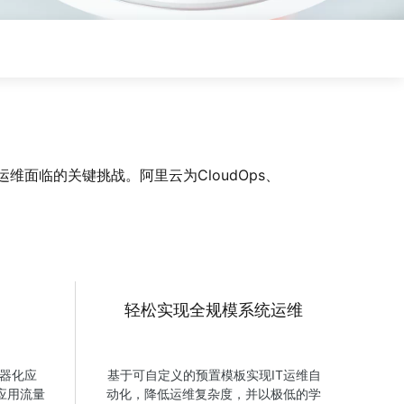
词
阿里云学院提供技术和业务
培训计划
安全合规
客户
资源
方案
n
AI 节省计划
NEW
Hot
ken Plan：一站式覆盖全模
限时特惠！按需定制，最高可享 47% 算力
面临的关键挑战。阿里云为CloudOps、
的降本增效
成本优惠。
AI图片创作
，提升您的专业影视制作水准
全能创意套件，集文案撰写，图像生成与
海报设计于一体
轻松实现全规模系统运维
器化应
基于可自定义的预置模板实现IT运维自
应用流量
动化，降低运维复杂度，并以极低的学