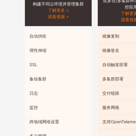
在多云/多集群环
构建不同云环境并管理集群
控应
了解更多 >
了解更多
观看视频 >
观看视频
自动供给
镜像复制
弹性伸缩
镜像签名
SSL
自动触发部署
备份集群
多集群部署
日志
交付链路
监控
服务网格
跨地域网络设置
支持OpenTeleme
多云管理