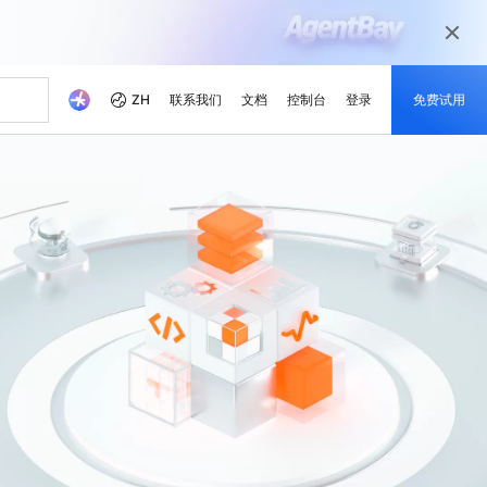
ZH
联系我们
文档
控制台
登录
免费试用
本
伴
媒体和娱乐
最新动态
开发者中心
成为伙伴
推荐方案
觉相关模型
等不同场景 根据业务需求
以数字化媒体旅程为当今的媒体市场准备
戏解决方案
就绪您的内容
理解，图片生成，视频生成
省成本
学
器 SAS
活动和网络研讨会
阿里云项目中心
合作伙伴网络
免费试用 80 + 产品，每个模
成功案例解读
本。
的培训，培养云技能并获得
的合作伙伴
，助力阿里云持续优化
的方式实时运行轻量级应用程序
快速访问即将举行与按需点播的活动
探索开发者基于阿里云平台构建的真实项
阿里云渠道合作伙伴、技术合作伙伴、
型获得 100 万令牌
目
MSP合作伙伴及其他合作伙伴计划的统一
、可靠的解决方案赋能您的
云产品快报
门户
随时了解最新的产品创新
阿里云开发者MVP
市场调查研究公司眼中的阿
新的优惠与促销产品
，获取定制化企业云上方案
IP以提高网络质量
了解最新创新动态
致敬那些引领、构建并激励阿里云社区的
x
Qwen3.7-Plus
新闻报道
开发者们
解锁最新的阿里云优惠和促
基座模型，支持长程推理和
原生多模态模型，支持百万级上下文窗口
亚洲 No.1 的域名注册商，注册量超 2000 万
阿里云官方新闻和媒体报道
销活动
署
和代理式AI编程
计算技术赋能奥运会
灵活扩展：从轻量级到企业
lus
Wan2.7-Image-Pro
云服务器
，空间推理，百万级上下文
交互式编辑，长文本渲染，精准遵循提示