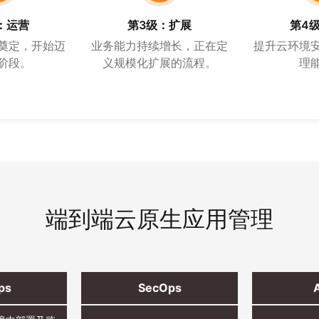
：运营
第3级：扩展
第4
奠定，开始迈
业务能力持续增长，正在定
提升云环境
阶段。
义规模化扩展的流程。
理
端到端云原生应用管理
ps
SecOps