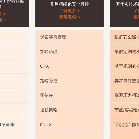
境中部署及监
开启精细化安全管控
基于AI技
用
了解更多 >
了
 >
观看视频 >
观
 >
保密字典管理
集群安全巡
策略治理
集群定期巡
OPA
基于规则的
策略管控
异常事件告
零信任
资源压力/配
授权策略
节点/容器组
try追踪
mTLS
节点池自修