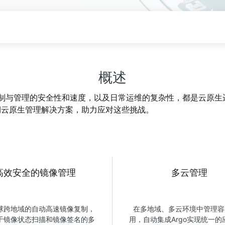
视频分析
Wan2.7-VideoEdit
层次与视觉冲
支持通过提示词进行局部与全局编辑
型
解决方案
精选产品
产品视频
公开课
大模型服务
大模型场景
概述
模型体验
AI Token Pla
属部署
在线体验全尺寸、多种模态的模型效果
6美元/月起 To
与管理的安全性和速度，以及日常运维的复杂性，都是云原生运维
态，实现真正
全生命周期云原生管理解决方案，助力应对这些挑战。
人工智能平台PAI
AI视频创作
补全、AI对
AI Native 的算法工程平台，一站式完成建
化等功能提升
模、训练、推理服务部署
借助万相2.6
大模型训练指导
通过模型微调满足客户对Wan图生视频的
高效安全的镜像管理
多云管理
个性化需求
球跨地域的自动高速镜像复制，
在多地域、多云环境中管理容
于镜像状态扫描和镜像签名的多
用，自动集成Argo实现统一的