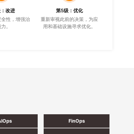
级：改进
第5级：优化
安全性，增强治
重新审视此前的决策，为应
能力。
用和基础设施寻求优化。
AIOps
FinOps