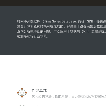
Wan2.7-I2V
电影级图生视频，富有情感
网络与CDN
安全与合规
击力
安全
数据和分析
时间序列数据库 （Time Series Database , 简称 
聚合计算和查询结果可视化功能。解决由于设备采集点数据
中间件
企业服务和应用程序
大模型原生应用
查询分析效率低的问题。广泛应用于物联网（IoT）监控系统
检测系统等行业场景。
数据库
数据迁移解决方案
Qoder
智能编码助手，支持企业专
大数据计算
云原生
通义灵码
媒体服务
混合云
AI编程助手，通过代码自动
话、多文件编辑和任务自动
企业服务与云通信
中小型企业解决方案
开发效率
域名与网站
终端用户计算
性能卓越
Serverless
优化架构算法，性能卓越，百万数据点读写秒级完
开发工具