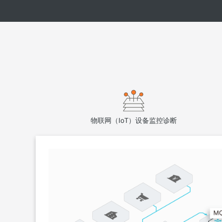
实例写入能力监控
空间聚合
实例保护和数据保护方案
数据点写入实时监控，实时反馈写入情况
支持按照不同 Tag 进行空间聚合和分组计算
VPC
存储空间监控
聚合函数丰富
实例只提供VPC网络访问，外部网络隔离，安全可靠
随时获取存储使用情况，提早扩容或释放存储空间
提供 AVG，SUM，MAX，MIN 等聚合函数
实例白名单
网络内部访问白名单限制，提升数据访问安全级别
物联网（IoT）设备监控诊断