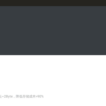
词
阿里云学院提供技术和业务
培训计划
方案
n
AI 节省计划
NEW
Hot
ken Plan：一站式覆盖全模
限时特惠！按需定制，最高可享 47% 算力
的降本增效
成本优惠。
AI图片创作
，提升您的专业影视制作水准
全能创意套件，集文案撰写，图像生成与
海报设计于一体
2Byte，降低存储成本>90%