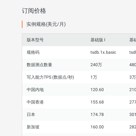
订阅价格
实例规格(美元/月)
版本型号
基础版 I
基础
规格码
tsdb.1x.basic
tsd
数据测点数量
240万
48
写入能力TPS (数据点/秒)
1万
3万
中国内地
120.60
210
中国香港
155.68
277
日本
174.78
301
新加坡
160.00
282