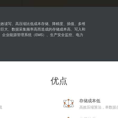
视频分析
Wan2.7-VideoEdit
层次与视觉冲
支持通过提示词进行局部与全局编辑
TSDB）提供高效读写、高压缩比低成本存储、降精度、插值、多维
量巨大、数据采集频率高而造成的存储成本高、写入和
大模型服务
大模型场景
、企业能源管理系统（EMS）、生产安全监控、电力
模型体验
AI Token Pla
属部署
在线体验全尺寸、多种模态的模型效果
6美元/月起 To
态，实现真正
人工智能平台PAI
AI视频创作
补全、AI对
AI Native 的算法工程平台，一站式完成建
化等功能提升
模、训练、推理服务部署
借助万相2.6
优点
大模型训练指导
通过模型微调满足客户对Wan图生视频的
个性化需求
存储成本低
成
高效压缩算法，单数据点~