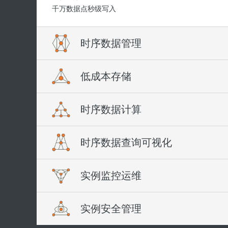
千万数据点秒级写入
时序数据管理
低成本存储
提供数据时效功能，自动删除过期数据，自定义删除指
数据时效
时序数据计算
高压缩低成本存储
滑动时间窗口自动失效过期数据，释放存储空间
压缩技术
多维时间线查询
时序数据查询可视化
支持各类时序数据计算
单个数据点平均2个字节
支持按照Metirc，分组，时间区间以及特定精度时间线
插值
实例监控运维
查询结果可视化的图表展现
缺失的数据点，支持线性插值数据补全
可视化
降精度
实例安全管理
实例的资源和能力监控，使用情况一目了然
控制台查询时间线结果可视化展现
支持预降精度和实时降精度计算，满足高效查询需求