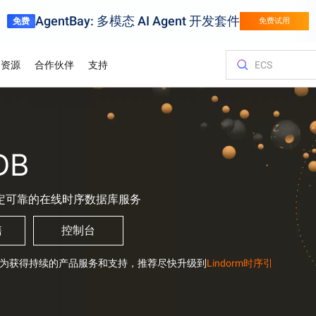
AgentBay: 多模态 AI Agent 开发套件
免费
免费试用
资源
合作伙伴
支持
金融服务
游戏
客户与洞察
优化您的成
培训与认证
查询合作伙
联系我们
百炼
试用视
挑战转化为竞争
用阿里云金融服务加快创新
针对页游、手游
弹性伸缩的游
服务与应用开发平台
Asia Accelerator
价格计算器
博客
阿里云云市场
合作伙伴支持计划
云服务器 ECS
案例研究
迁移上云，智
阿里云国际大
合作伙伴中心
联系我们
轻量应用服务
支持图片
DB
体育
阿里云价值
规划、迁移和
轻松驾驭业界领先的AI模型，为您的AI之旅强力加速
借助阿里云在亚洲加速迈向成功
根据您的使用情况和需求，即时获取价格
前沿科技资讯及最新技术动态
探索阿里云合作伙伴和ISV提供的可随时部
为合作伙伴提供优先技术支持，配备专门
在任何地方托管网站并扩展企业工作负载
各行业客户的
高性能，低成
通过专家指导
迅速找到理想
提交反馈建议
以经济高效
供应链
用智能技术数字化体育赛事
估算
署的解决方案
的服务经理和问题快速处理通道
认证。
化体验实现精准
以智能、高效
业务出海
白皮书
容器服务 Kubernetes 版 ACK
分析师报告
促销中心
联系销售人员
弹性公网 IP
定可靠的在线时序数据库服务
供应链
产品部署区域
架构。
供资源开放、市场
通过自动监控和备份，存储并管理您的业务数据
全球合作伙伴的优势
深度技术研究：探索阿里云技术的运作原
在托管的Kubernetes基础设施上运行并扩展容器化应用程序
了解全球顶尖
解锁阿里云最
咨询销售专家
独立管理公网
从初创企业到大
理与深层逻辑
里云
报价
售
控制台
HappyHorse-1.1-T2V
Qwen3.7-Ma
L证书）
信任中心
对象存储 OSS
域名与网站
飞跃
电影级创意生成，动态细节拉满
全能型智能体
奥运会
处，服务网络贴
安全可靠的连接
找最佳解决方案
携手共建安全、合规、具备弹性的云上环
在云端存储海量数据，并随时随地进行访问
多框架灵活部
为获得持续的产品服务和支持，推荐尽快升级到
Lindorm时序引
境，守护企业信任与业务连续性
阿里云以AI云
Wan2.7-T2V
Qwen3-VL-P
高保真文生视频，15秒时长，高级运镜控
制
原生视觉语言