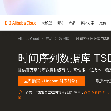
大模型
概述
产品
解决方案
定价
Alibaba Cloud
产品
数据库
时间序列数据库 TSDB
产品
为什么选择阿里云
特色产品
汽车
概述和工具
技术资源
云市场
支持和专业服务
大模型服务平台
借助AI将汽车行业的复杂
优势
关于阿里云
大模型服务平台百炼
产品定价选项
文档
面向ISV的AI联盟
专业服务
为企业打造的大模型
时间序列数据库 TS
AI驱动的云技术
弹性定价策略，最大化释放
产品文档和常见问题
携手共建并发展AI解决方案
由专家提供的服务，助力您
零售
优化云上之旅
AI 零售解决方案，以个性
阿里云全球基础设施
云数据库 RDS
免费试用
架构中心
加速您的ISV业务增长
提供百万级时序数据秒级写入、高性能、低成本、稳
模型
特色产品
行业解决方案
触达与高效转化
支持计划
探索阿里云全球数据中心和
免费试用80多款云产品。
设计可靠、安全、高效的云
阿里云为ISV合作伙伴提
准入及市场拓展支持
灵活支持每个发展阶段——
人工智能与机器学习
技术解决方案
立即购买（Lindorm 时序引擎）
联系销
Qwen3.8-Max
阿里云全球办事处
数字证书管理服务（原SS
智能解决方案搜索
型企业
赋能编码与专业办公的巨大
我们在全球4大洲设有办事
在您的网站与用户之间建立
由AI驱动，帮助您快速寻
计算
人工智能
通告：TSDB自2023年5月3日起停售，
点击查看详情 >。
身相伴
Qwen-Image-3.0
擎
。
容器
网站
专业信息图，精美写实画质
存储
网络