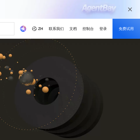
ZH
联系我们
文档
控制台
登录
免费试用
本
伴
媒体和娱乐
最新动态
开发者中心
成为伙伴
推荐方案
觉相关模型
等不同场景 根据业务需求
以数字化媒体旅程为当今的媒体市场准备
戏解决方案
就绪您的内容
省成本
学
器 SAS
理解，图片生成，视频生成
活动和网络研讨会
阿里云项目中心
合作伙伴网络
免费试用 80 + 产品，每个模
成功案例解读
本。
的培训，培养云技能并获得
的合作伙伴
，助力阿里云持续优化
的方式实时运行轻量级应用程序
快速访问即将举行与按需点播的活动
探索开发者基于阿里云平台构建的真实项
阿里云渠道合作伙伴、技术合作伙伴、
型获得 100 万令牌
目
MSP合作伙伴及其他合作伙伴计划的统一
、可靠的解决方案赋能您的
云产品快报
门户
随时了解最新的产品创新
阿里云开发者MVP
市场调查研究公司眼中的阿
新的优惠与促销产品
，获取定制化企业云上方案
IP以提高网络质量
了解最新创新动态
致敬那些引领、构建并激励阿里云社区的
x
Qwen3.7-Plus
新闻报道
开发者们
解锁最新的阿里云优惠和促
基座模型，支持长程推理和
原生多模态模型，支持百万级上下文窗口
亚洲 No.1 的域名注册商，注册量超 2000 万
阿里云官方新闻和媒体报道
销活动
署
和代理式AI编程
计算技术赋能奥运会
灵活扩展：从轻量级到企业
lus
Wan2.7-Image-Pro
云服务器
，空间推理，百万级上下文
交互式编辑，长文本渲染，精准遵循提示