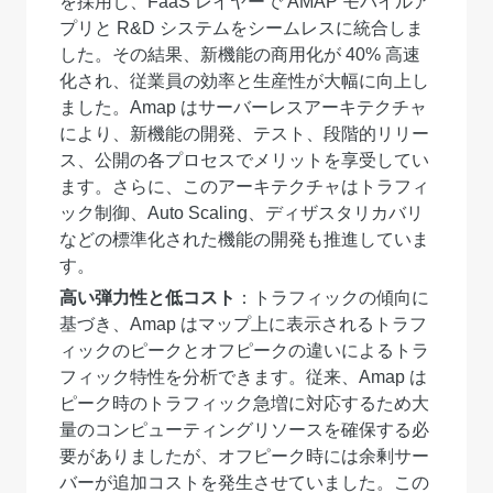
を採用し、FaaS レイヤーで AMAP モバイルア
プリと R&D システムをシームレスに統合しま
した。その結果、新機能の商用化が 40% 高速
化され、従業員の効率と生産性が大幅に向上し
ました。Amap はサーバーレスアーキテクチャ
により、新機能の開発、テスト、段階的リリー
ス、公開の各プロセスでメリットを享受してい
ます。さらに、このアーキテクチャはトラフィ
ック制御、Auto Scaling、ディザスタリカバリ
などの標準化された機能の開発も推進していま
す。
高い弾力性と低コスト
：トラフィックの傾向に
基づき、Amap はマップ上に表示されるトラフ
ィックのピークとオフピークの違いによるトラ
フィック特性を分析できます。従来、Amap は
ピーク時のトラフィック急増に対応するため大
量のコンピューティングリソースを確保する必
要がありましたが、オフピーク時には余剰サー
バーが追加コストを発生させていました。この