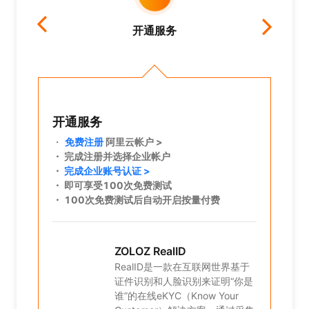
开通服务
开通服务
开
品采购
・
免费注册
阿里云帐户 >
・
前
・ 完成注册并选择企业帐户
配额
・
完成企业账号认证 >
・ 
・ 即可享受100次免费测试
・ 100次免费测试后自动开启按量付费
基于
“你是
ZOLOZ RealID
r
过采集
RealID是一款在互联网世界基于
，并
证件识别和人脸识别来证明“你是
同一
谁”的在线eKYC（Know Your