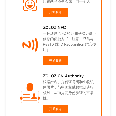
比较两张脸是否属于同一个人
开通服务
身份证
能与
ZOLOZ NFC
n 结合使
一种通过 NFC 验证和获取身份证
信息的便捷方式（注意：只能与
RealID 或 ID Recognition 结合使
用）
开通服务
物识
进行
ZOLOZ CN Authority
可靠
根据姓名、身份证号码和生物识
别照片，与中国权威数据源进行
核对，从而提高身份验证的可靠
性。
开通服务
先进