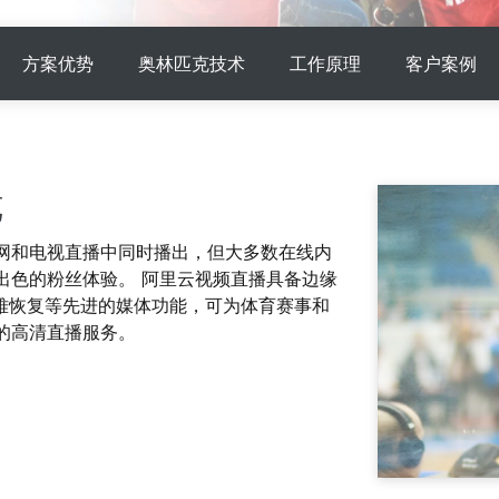
视频分析
Wan2.7-VideoEdit
层次与视觉冲
支持通过提示词进行局部与全局编辑
方案优势
奥林匹克技术
工作原理
客户案例
大模型服务
大模型场景
模型体验
AI Token Pla
览
属部署
在线体验全尺寸、多种模态的模型效果
6美元/月起 To
态，实现真正
网和电视直播中同时播出，但大多数在线内
人工智能平台PAI
AI视频创作
出色的粉丝体验。 阿里云视频直播具备边缘
补全、AI对
AI Native 的算法工程平台，一站式完成建
化等功能提升
模、训练、推理服务部署
借助万相2.6
灾难恢复等先进的媒体功能，可为体育赛事和
的高清直播服务。
大模型训练指导
通过模型微调满足客户对Wan图生视频的
个性化需求