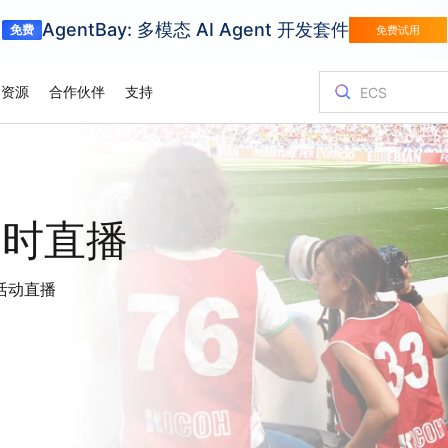
AgentBay: 多模态 AI Agent 开发套件
免费
免费试用
资源
合作伙伴
支持
金融服务
游戏
客户与洞察
优化您的成
培训与认证
查询合作伙
联系我们
百炼
试用视
挑战转化为竞争
用阿里云金融服务加快创新
针对页游、手游
弹性伸缩的游
服务与应用开发平台
支持图片
Asia Accelerator
价格计算器
博客
阿里云云市场
合作伙伴支持计划
云服务器 ECS
案例研究
迁移上云，智
阿里云国际大
合作伙伴中心
联系我们
轻量应用服务
实时直播
体育
阿里云价值
规划、迁移和
轻松驾驭业界领先的AI模型，为您的AI之旅强力加速
借助阿里云在亚洲加速迈向成功
根据您的使用情况和需求，即时获取价格
前沿科技资讯及最新技术动态
探索阿里云合作伙伴和ISV提供的可随时部
为合作伙伴提供优先技术支持，配备专门
在任何地方托管网站并扩展企业工作负载
各行业客户的
高性能，低成
通过专家指导
迅速找到理想
提交反馈建议
以经济高效
供应链
用智能技术数字化体育赛事
估算
署的解决方案
的服务经理和问题快速处理通道
认证。
化体验实现精准
以智能、高效
业务出海
白皮书
容器服务 Kubernetes 版 ACK
分析师报告
促销中心
联系销售人员
弹性公网 IP
活动直播
供应链
产品部署区域
架构。
供资源开放、市场
通过自动监控和备份，存储并管理您的业务数据
全球合作伙伴的优势
深度技术研究：探索阿里云技术的运作原
在托管的Kubernetes基础设施上运行并扩展容器化应用程序
了解全球顶尖
解锁阿里云最
咨询销售专家
独立管理公网
从初创企业到
理与深层逻辑
里云
报价
HappyHorse-1.1-T2V
Qwen3.7-Ma
L证书）
信任中心
对象存储 OSS
域名与网站
飞跃
电影级创意生成，动态细节拉满
全能型智能体
奥运会
处，服务网络贴
安全可靠的连接
找最佳解决方案
携手共建安全、合规、具备弹性的云上环
在云端存储海量数据，并随时随地进行访问
多框架灵活部
境，守护企业信任与业务连续性
阿里云以AI云
Wan2.7-T2V
Qwen3-VL-P
高保真文生视频，15秒时长，高级运镜控
制
原生视觉语言