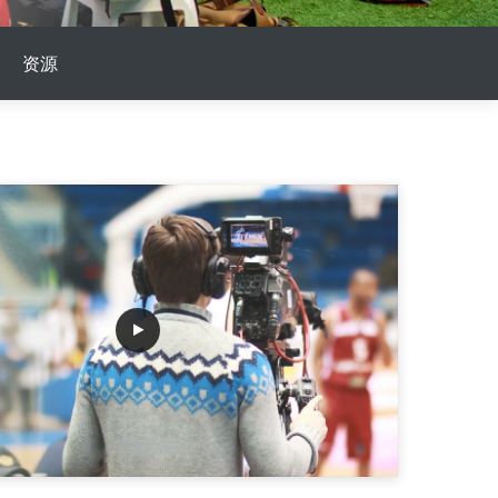
词
阿里云学院提供技术和业务
培训计划
资源
方案
n
AI 节省计划
NEW
Hot
ken Plan：一站式覆盖全模
限时特惠！按需定制，最高可享 47% 算力
的降本增效
成本优惠。
AI图片创作
，提升您的专业影视制作水准
全能创意套件，集文案撰写，图像生成与
海报设计于一体