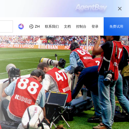
ZH
联系我们
文档
控制台
登录
免费试用
本
伴
媒体和娱乐
最新动态
开发者中心
成为伙伴
推荐方案
觉相关模型
等不同场景 根据业务需求
以数字化媒体旅程为当今的媒体市场准备
戏解决方案
就绪您的内容
理解，图片生成，视频生成
省成本
学
器 SAS
活动和网络研讨会
阿里云项目中心
合作伙伴网络
免费试用 80 + 产品，每个模
成功案例解读
本。
的培训，培养云技能并获得
的合作伙伴
，助力阿里云持续优化
的方式实时运行轻量级应用程序
快速访问即将举行与按需点播的活动
探索开发者基于阿里云平台构建的真实项
阿里云渠道合作伙伴、技术合作伙伴、
型获得 100 万令牌
目
MSP合作伙伴及其他合作伙伴计划的统一
、可靠的解决方案赋能您的
云产品快报
门户
随时了解最新的产品创新
阿里云开发者MVP
市场调查研究公司眼中的阿
新的优惠与促销产品
，获取定制化企业云上方案
IP以提高网络质量
了解最新创新动态
致敬那些引领、构建并激励阿里云社区的
x
Qwen3.7-Plus
新闻报道
开发者们
解锁最新的阿里云优惠和促
基座模型，支持长程推理和
原生多模态模型，支持百万级上下文窗口
亚洲 No.1 的域名注册商，注册量超 2000 万
阿里云官方新闻和媒体报道
销活动
署
和代理式AI编程
计算技术赋能奥运会
灵活扩展：从轻量级到企业
lus
Wan2.7-Image-Pro
云服务器
，空间推理，百万级上下文
交互式编辑，长文本渲染，精准遵循提示