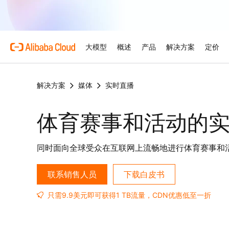
大模型
概述
产品
解决方案
定价
解决方案
媒体
实时直播
产品
为什么选择阿里云
特色产品
汽车
概述和工具
技术资源
云市场
支持和专业服务
大模型服务平台
借助AI将汽车行业的复杂
优势
为企业打造的大模型
关于阿里云
大模型服务平台百炼
产品定价选项
文档
面向ISV的AI联盟
专业服务
体育赛事和活动的
AI驱动的云技术
弹性定价策略，最大化释放
产品文档和常见问题
携手共建并发展AI解决方案
由专家提供的服务，助力您
零售
优化云上之旅
AI 零售解决方案，以个性
阿里云全球基础设施
云数据库 RDS
免费试用
架构中心
加速您的ISV业务增长
模型
特色产品
行业解决方案
同时面向全球受众在互联网上流畅地进行体育赛事和
触达与高效转化
支持计划
探索阿里云全球数据中心和
免费试用80多款云产品。
设计可靠、安全、高效的云
阿里云为ISV合作伙伴提
准入及市场拓展支持
灵活支持每个发展阶段——
人工智能与机器学习
技术解决方案
Qwen3.8-Max
阿里云全球办事处
数字证书管理服务（原SS
智能解决方案搜索
大型企业
联系销售人员
下载白皮书
赋能编码与专业办公的巨大
我们在全球4大洲设有办事
在您的网站与用户之间建立
由AI驱动，帮助您快速寻
计算
人工智能
身相伴
只需9.9美元即可获得1 TB流量，CDN优惠低至一折
Qwen-Image-3.0
容器
网站
专业信息图，精美写实画质
存储
网络