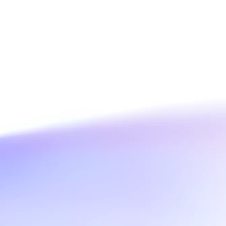
งาน AI
an
แผนประหยัด AI
Hot
มเดล ประหยัดครั้งใหญ่ด้วย
ข้อเสนอจำกัดเวลา! ประหยัดค่า AI สูงสุด
กแบบคงที่
47% ตามการใช้งานของคุณ
 AI
การสร้างรูปภาพด้วย AI
วิดีโอระดับมืออาชีพของคุณ
ชุดโปรแกรมครีเอทีฟที่ครบครันสำหรับการ
 2.6.
เขียนคำโฆษณา การสร้างรูปภาพ และการ
ออกแบบโปสเตอร์