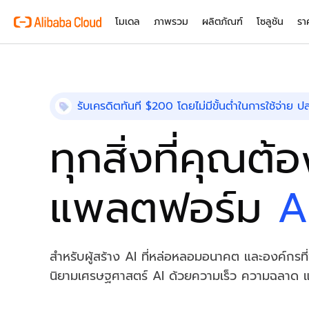
โมเดล
ภาพรวม
ผลิตภัณฑ์
โซลูชัน
รา
ผลิตภัณฑ์
เหตุผลที่ต้องใช้ Al
สินค้าที่ร่วมรายการ
ยานยนต์
ภาพรวมและเครื่องมือ
ทรัพยากรทางเทคนิค
ตลาด
การสนับสนุนและบริกา
Alibaba Cloud 
เปลี่ยนความซับซ้อนในอุตส
รับเครดิตทันที $200 โดยไม่มีขั้นต่ำในการใช้จ่าย
บริการโมเดลขนาดให
ให้เป็นข้อได้เปรียบในการแข่
เกี่ยวกับ Alibaba Cloud
Simple Application Ser
เครื่องมือคำนวณราคา
เอกสารประกอบ
พันธมิตร AI สำหรับ ISV
บริการระดับมืออาชีพ
เทคโนโลยีคลาวด์ที่ขับเคลื่อ
เรียกใช้แอปที่ไม่กินพื้นที่มา
รับราคาโดยประมาณในทันทีต
คู่มือผลิตภัณฑ์และคำถามที่
ร่วมมือกับเราเพื่อสร้างและข
บริการที่นำโดยผู้เชี่ยวชา
ค้าปลีก
ทุกสิ่งที่คุณต้
อย่างคุ้มค่าใช้จ่าย
และความต้องการของคุณ
ด้วยกัน
โยกย้าย และเพิ่มประสิทธิต
ยกระดับและมอบประสบการณ์
เครือข่ายทั่วโลกของเรา
ศูนย์กลางสถาปัตยกรรม
ใช้งานคลาวด์ของคุณ
โมเดล
สินค้าที่ร่วมรายการ
โซลูชันตามอุตสาหกรรม
กับเส้นทางของลูกค้าในธุรกิ
Container Service for
ทดลองใช้งานฟรี
ช่วยให้ ISV ของคุณเติบโต
แผนสนับสนุน
สำรวจการบริการทั่วโลกและภูม
ออกแบบสถาปัตยกรรมคลาวด์ที
โซลูชันที่ขับเคลื่อนด้วย AI
(ACK)
ดำเนินงานทั่วโลกของเรา
ทดลองใช้ผลิตภัณฑ์คลาวด์ก
ปลอดภัย และมีประสิทธิภาพ
ปลดล็อกทรัพยากร การเข้าถ
การสนับสนุนที่ยืดหยุ่นสำหรับ
AI และการเรียนรู้ของเครื่อง
Qwen3.8-Max
โซลูชันทางเทคนิค
แพลตฟอร์ม
A
เรียกใช้และขยายขนาดแอปพลิ
ฟรี
สนับสนุนการเจาะตลาดในฐาน
ตั้งแต่สตาร์ทอัพไปจนถึงองค
ก้าวกระโดดครั้งใหญ่ด้านการ
สำนักงานทั่วโลกของเรา
นักสำรวจโซลูชันอัจฉริยะ
คอนเทนเนอร์บนโครงสร้างพื
การประมวลผล
AI
ทำงานแบบมืออาชีพ
Kubernetes ที่ได้รับการจัด
สำนักงานใน 4 ทวีป เครือข่าย
สำรวจโซลูชันที่เหมาะกับคุณ ท
ApsaraDB RDS
ข้างคุณเสมอ
AI
คอนเทนเนอร์
เว็บไซต์
Qwen-Image-3.0
จัดเก็บและจัดการข้อมูลธุรก
สำหรับผู้สร้าง AI ที่หล่อหลอมอนาคต และองค์กร
อินโฟกราฟิกอย่างมืออาชีพ
การติดตามตรวจสอบและการส
ระบบเครือข่าย
ที่จัดเก็บข้อมูล
นิยามเศรษฐศาสตร์ AI ด้วยความเร็ว ความฉลาด และค
อัตโนมัติ
Wan2.7-I2V
Domain Names and We
ความปลอดภัยและการกำกับ
ระบบเครือข่ายและ CDN
I2V ภาพยนตร์ที่มีความลึก
โดเมนที่สมบูรณ์แบบสำหรับ