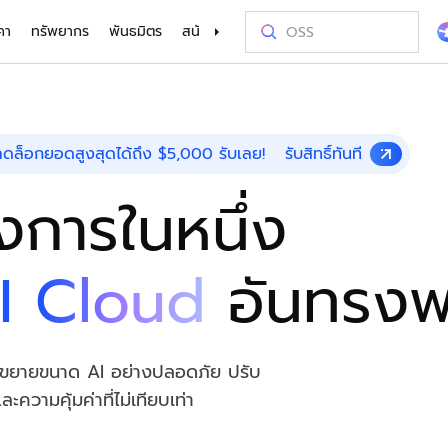
คา
ทรัพยากร
พันธมิตร
สนับสนุน
ibaba Cloud
รระดับมืออาชีพ
บริการด้านการเงิน
เกม
ลูกค้าและข้อ
ใช้ต้นทุนอย่า
การฝึกอบร
หาพันธมิตร
ติดต่อเรา
Model Studio
ลองใช้โ
าหกรรมยานยนต์
สร้างสรรค์สิ่งใหม่ๆ ได้เร็วขึ้นด้วย Alibaba
ขยายเกมของคุณ
 ปลดล็อกยอดสูงสุดได้ถึง $5,000 รับเลย!
ญ่ระดับองค์กรและแพลตฟอร์มการพัฒนาแอปพลิเคชัน
รับสิทธิ์ทันที
รองรับการ
งขันด้วย AI
Cloud
พร้อมระดับโลก
ver (SAS)
Asia Accelerator
ตัวเลือกราคา
บล็อก
ตลาดกลาง Alibaba Cloud
เชื่อมต่อกับเรา
Alibaba Cloud Model Studio
โอลิมปิกเกมส์
ย้ายขึ้นคลาวด์
Alibaba Cl
ศูนย์รวมพันธม
เชื่อมต่อกับเรา
Elastic Co
นด้วย AI
กได้ในทันทีและ
ามการใช้งาน
พบบ่อย
ยายโซลูชัน AI ไป
ญในการออกแบบ
เร่งความสำเร็จในเอเชียด้วย Alibaba
ใช้ประโยชน์สูงสุดจาก Alibaba Cloud
ข้อมูลเชิงลึกล่าสุดเกี่ยวกับคลาวด์และแนว
สำรวจโซลูชันที่พร้อมใช้งานจากพันธมิตรและ
แชร์ข้อเสนอแนะของคุณและช่วยเราปรับปรุง
เสริมแกร่งให้กับเส้นทางการใช้งาน AI ของคุณ
Alibaba Cloud
ประสิทธิภาพสูง ใ
สั่งสมทักษะเกี
หาหุ้นส่วนที่เหม
แชร์ข้อเสนอแน
โฮสต์เว็บไซ
กีฬา
Supply Chai
องการในหนึ่ง
ลอดระยะเวลาการ
Cloud
พร้อมตัวเลือกราคาที่ยืดหยุ่น
โน้มนักพัฒนา
ISV ของเรา
Alibaba Cloud
ได้อย่างง่ายดายด้วยโมเดล GenAI ชั้นนำใน
เกมส์ด้วยเทคโนโ
ด้วยการฝึกอบรม
Alibaba Clou
ขององค์กรได้ท
เฉพาะบุคคลให้
แปลงอุตสาหกรรมกีฬาให้เป็นแบบดิจิทัลด้วย
ขับเคลื่อนซัพพ
ศูนย์โปรโมชัน
อุตสาหกรรม
AI
จค้าปลีกด้วย
เทคโนโลยีอัจฉริยะ
ชาญฉลาด มีประสิ
 Kubernetes
Go Global
เอกสารทางเทคนิค
Platform for AI (PAI)
กรณีศึกษา
ติดต่อฝ่ายขาย
Elastic IP 
ิภาคที่มีการ
่น่าเชื่อถือ
ปลดล็อกข้อเสน
ว่า 80 รายการ
ึงตลาด และการ
ทุกระดับขั้น นับ
ประโยชน์จากพันธมิตรระดับโลกของเรา
การวิจัยที่สำรวจวิธีการและเหตุผลที่อยู่เบื้อง
ดำเนินงานด้านวิศวกรรมแบบครบวงจร
เรียนรู้วิธีที่
Alibaba Clou
พูดคุยกับผู้เช
จัดการ IP สา
HappyHorse-1.0-T2V
Qwen3.6-Plu
I Cloud
อันทรงพ
เคชันที่มีการ
ะพันธมิตร ISV
์กร
หลังเทคโนโลยีของเรา
บน Alibaba C
เสนอราคาที่กำ
ปรับปรุงคุณภา
เขียนโค้ดและ
การสร้างสรรค์ภาพยนตร์ รายละเอียดแบบ
เนทีฟหลายรูปแ
ศูนย์ความไว้วางใจ
Certificate Management Service
้นฐาน
ไดนามิกที่ดีที่สุด
เขียนโค้ดด้วยเ
(Original SSL Certificate)
รายงานจากนักว
Object Sto
การ
บริการอยู่เคียง
ี่ขับเคลื่อนด้วย
เพิ่มศักยภาพให้องค์กรด้วยโครงสร้างพื้นฐาน
ระบบคลาวด์ที่ปลอดภัย ตรงตามมาตรฐาน
สร้างการเชื่อมต่อที่ปลอดภัยและมั่นคงระหว่าง
เรียนรู้สิ่งที่บร
จัดเก็บข้อมู
Wan2.7-T2V
Qwen3-VL-P
ิจของคุณ ด้วย
และได้รับความไว้วางใจทั่วโลก
เว็บไซต์และผู้ใช้ของคุณ
พูดถึง Alibab
เข้าถึงได้ทุกที
ที่ขยายขนาด AI อย่างปลอดภัย ปรับ
 สวยงาม สมจริง
T2V ความคมชัดสูง ระยะเวลา 15 วินาที การ
VL เนทีฟ การใช้เ
ำรองข้อมูล
ควบคุมกล้องขั้นสูง
วิดีโอในบริบท 1
วามคุ้มค่าที่ไม่เทียบเท่า
bsite
Wan2.7-VideoEdit
ทางอารมณ์และ
ทุกความต้องการ