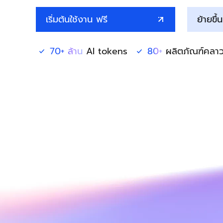
ดูแลการปฏิบัติตามกฎระเบียบ
สร้างอารมณ์ร่วม
การรักษาความปลอดภัย
เริ่มต้นใช้งาน ฟรี
ย้ายขึ
ข้อมูลและการวิเคราะห์
มิดเดิลแวร์
บริการองค์กรและ
แอปพลิเคชัน GenAI
70+ ล้าน
AI tokens
80+
ผลิตภัณฑ์คลาว
ฐานข้อมูล
แอปพลิเคชัน
การประมวลผลเชิงวิเคราะห์
Qoder
การย้ายข้อมูลมาที่คลาวด์
ผู้ช่วยการเขียนโค้ดอัจฉริยะ 
บริการสื่อ
คลาว์เนทีฟ
สำหรับการปรับใช้เฉพาะองค์
บริการระดับองค์กรและการ
คลาวด์แบบไฮบริด
Qoder CN
สื่อสารบนคลาวด์
ผู้ช่วยการเขียนโค้ดที่ขับเคลื่
โซลูชัน SMB
ช่วยเพิ่มประสิทธิภาพการทำ
Domain Names and
พัฒนาด้วยการเติมโค้ดให้สม
Websites
อัจฉริยะ แชท AI การแก้ไขหล
ระบบการทำงานอัตโนมัติ
การประมวลผลผู้ใช้ปลายทาง
Serverless
เครื่องมือสำหรับนักพัฒนา