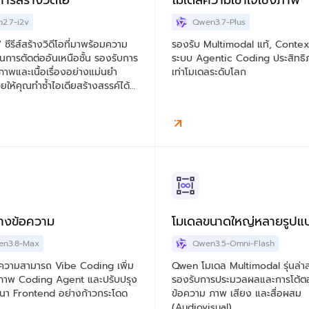
ารสร้างวิดีโอ
โมเดลความเข้าใจเชิงภาพ
2.7-i2v
Qwen3.7-Plus
ซีรีส์สร้างวิดีโอที่มาพร้อมความ
รองรับ Multimodal แท้, Contex
นการตัดต่ออันเหนือชั้น รองรับการ
ระบบ Agentic Coding ประสิทธิ
งภาพและเนื้อเรื่องอย่างแม่นยำ
เท่าโมเดลระดับโลก
ยให้คุณทำซ้ำไอเดียสร้างสรรค์ได้
เร็ว
้างข้อความ
โมเดลขนาดใหญ่หลายรูปแ
en3.8-Max
Qwen3.5-Omni-Flash
ความสามารถ Vibe Coding เพิ่ม
Qwen โมเดล Multimodal รุ่นล่าส
ิภาพ Coding Agent และปรับปรุง
รองรับการประมวลผลและการโต้ต
า Frontend อย่างก้าวกระโดด
ข้อความ ภาพ เสียง และสื่อผสม
(Audiovisual)