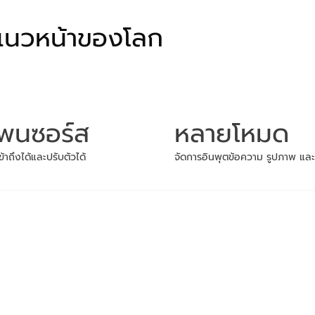
แนวหน้าของโลก
เพนซอร์ส
หลายโหมด
้าถึงได้และปรับตัวได้
จัดการอินพุตข้อความ รูปภาพ และว