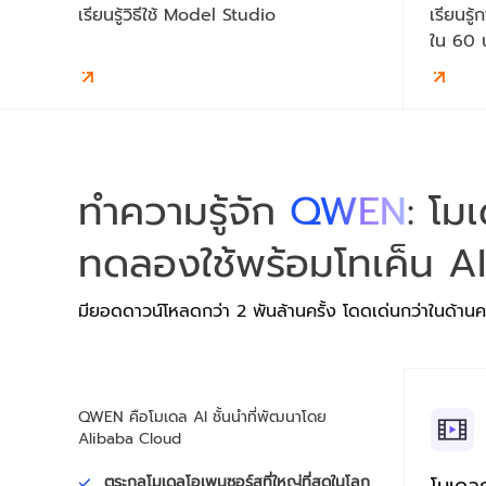
พัฒนาสามารถให้ความสำคัญกับการสร้างโดย
เรียนรู้วิธีใช้ Model Studio
เรียนรู
ขนาดได้และคุ้มค่าใช้จ่ายของ Alibaba Cloud
ไม่ต้องกังวลเกี่ยวกับโครงสร้างพื้นฐาน โดยมี
สำหรับการเรียนรู้ของเครื่องและการเรียนรู้เชิง
ใน 60 
ภาระงานที่ปลอดภัยซึ่งรันอยู่ในเครือข่าย VPC
ลึก มีเครื่องมือสำหรับวงจรการพัฒนา AI
แยกต่างหากเพื่อความเป็นส่วนตัวของข้อมูล
เรียนรู้เพิ่มเติม
ทั้งหมด นับตั้งแต่การระบุประเภทข้อมูลและการ
สร้างโมเดล ไปจนถึงการฝึก การเพิ่ม
ประสิทธิภาพ และการนำไปใช้
เรียนรู้เพิ่มเติม
ทำความรู้จัก
QWEN
: โม
ทดลองใช้พร้อมโทเค็น AI
มียอดดาวน์โหลดกว่า 2 พันล้านครั้ง โดดเด่นกว่าในด้าน
QWEN คือโมเดล AI ชั้นนำที่พัฒนาโดย
Alibaba Cloud
ตระกูลโมเดลโอเพนซอร์สที่ใหญ่ที่สุดในโลก