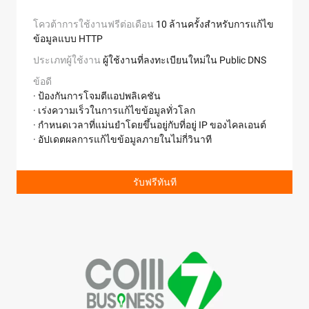
จำนวนรูปภาพที่ตรวจสอบในทุกวัน
ใช้งานฟรี
3,000
การติดตั้งที่รวดเร็ว
Alibaba Cloud Academy ให้บริการฝึกอบรมและให้บริการ
มีแพ็คเกจความรู้สำหรับหลายๆ โดเมนที่
ประเภทผู้ใช้งาน
ผู้ใช้งานที่ลงทะเบียนใหม่
สามารถกำหนดค่าและติดตั้งได้อย่างรวดเร็ว
ใบรับรองที่เน้นเพื่อช่วยให้ผู้ใช้ในทุกระดับได้รับและปรับปร
โควต้าการใช้งานฟรีต่อเดือน
10 ล้านครั้งสำหรับการแก้ไข
ทักษะด้านระบบประมวลผลรูปแบบคลาวด์ของตน
ข้อมูลแบบ HTTP
พร้อมใช้งานสูง
สถาปัตยกรรมที่มีความพร้อมใช้งานสูงที่
กำจัด single points of failure พร้อมรองรับ cross-zone
Microservices Engine (MSE)
อินแสตนซ์
จัดเก็บข้อมูลที่ยืดหยุ่น 2C8G
ประเภทผู้ใช้งาน
ผู้ใช้งานที่ลงทะเบียนใหม่ใน Public DNS
ติดต่อเรา
disaster recovery และ automatic failover
ประเภทผู้ใช้งาน
ผู้ใช้งานที่สั่งซื้อครั้งแรก
ข้อดี
การเข้าถึงที่รวดเร็วจาก ISP ที่ต่างกัน
· ป้องกันการโจมตีแอปพลิเคชัน
ปริมาณ
1 ตัว
สามารถใช้ได้กับเส้นทาง BGP คุณภาพสูง 89 เส้นทั่วโลก
· เร่งความเร็วในการแก้ไขข้อมูลทั่วโลก
ดิสก์ระบบ
50GB
· กำหนดเวลาที่แม่นยำโดยขึ้นอยู่กับที่อยู่ IP ของไคลเอนต์
ที่อยู่ IP ที่หลากหลาย
รองรับที่อยู่ IP ที่ติดกันและช่วยให้คุณ
การฝึกอบรมออนไลน์ฟรี
บรรยายสอนที่มีผู้สอนนำเสนอโด
· อัปเดตผลการแก้ไขข้อมูลภายในไม่กี่วินาที
สามารถดึงข้อมูลที่อยู่ IP ที่คุณได้ปล่อยออกไปได้
ทีมงานของเราที่ประสบการณ์มากกว่า 40 คน ให้
โหนด
2-4 โหนด
ทดลองใช้งานทันที
MSE ให้บริการศูนย์การลงทะเบียนและการกำหนดค่าอย่าง
ประสบการณ์ในการเรียนรู้ที่มีคุณภาพสูง
เวอร์ชัน
ประสิทธิภาพสูง
เต็มรูปแบบ และมีความสามารถในการบริหารจัดการเกตเวย
Student Central
ได้รับการเข้าถึงฟรีไปยังคอร์สออนไลน์แล
รับฟรีทันที
ติดต่อเรา
และบริการไมโครเซอร์วิส
ใบรับรองมากกว่า 100 รายการ และสามารถเข้าสอบ ACA
ได้ฟรี
ทดลองใช้งานทันที
ใบประกาศรับรอง
ให้บริการออกใบรับรองชั้นนำใน
ค้าปลีก, องค์กร/ภาครัฐ
อุตสาหกรรมต่าง ๆ 3 ประเภท: ซึ่งประกอบด้วย Professiona
(16), Specialty (7), และ Clouder (25)
การปรับปรุงตามความสามารถของ Open Source
สามารถ
ทำงานร่วมกับบริการชุมชน Open Source และกรอบการ
การเป็นพันธมิตรกับ Alibaba Cloud ช่วยส่งเสริมให้ Tao
เขียนโปรแกรมได้อย่างเต็มรูปแบบ และรองรับการปรับปรุง
Kae Noi สามารถนำเสนอบริการอีเมลที่มีความเสถียรและ
ดูเพิ่มเติม
ในความเสถียรภาพ ประสิทธิภาพ การสังเกตความสามารถ
เชื่อถือได้อย่างยืดหยุ่นสำหรับการสำหรับการเก็บรักษาอีเมล