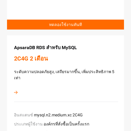
ความสามารถในการป้องกันสูงสุดที่ 5 Gbit/s
ทดลองใช้งานทันที
สอบfront-end 20000 PV, การตรวจสอบที่กำหนดเอง 2 งาน
ประเภทผู้ใช้งาน
ผู้ใช้งานที่ลงทะเบียนใหม่
พร้อมการทดลองใช้งานในขณะเดียวกัน
ปริมาณ
1 ครั้ง
แผนทดลองใช้งานฟรีนี้หมายรวมถึง การใช้งาน vCPU
สมัครใช้งานฟรี
Direct Mail
500,000 vCPU-seconds, การใช้งานหน่วยความจำ 2 ล้าน
ทดลองใช้งานทันที
สมัครใช้งานฟรี
GB-seconds, การเรียกใช้ฟังก์ชัน 8 ล้านครั้ง และการใช้งา
ติดต่อเรา
ฟรี 10,000 ข้อความ
GPU 1 ล้าน GB-seconds
Web Application Firewall (WAF)
ApsaraDB RDS สำหรับ MySQL
CDN Data Transfer
บริการอีเมลอย่างง่ายและมีประสิทธิภาพเพื่อช่วยให้คุณส่ง
หมายเหตุ: กระบวนการการติดตั้งของข้อเสนอนี้เป็นการให้
ติดต่อเรา
5T 1 เดือน
E-MapReduce
การแจ้งเตือนทางการทำธุรกรรมและอีเมลเป็นชุดได้สะดว
บริการฟรี แต่หากคุณมีค่าใช้จ่ายในการใช้งานระหว่าง
2C4G 2 เดือน
1 TB
ระยะเวลาการใช้งาน สิ่งที่รวมอยู่ในแพ็กเกจนี้เท่านั้นที่ให้
ปกป้องเว็บไซต์ของคุณและเว็บเซิร์ฟเวอร์ด้วยความสามาร
บริการฟรี และมีค่าใช้จ่ายเพิ่มเติมสำหรับส่วนที่เกิน
ในการประมวลผลที่อัจฉริยะของระบบความปลอดภัยจากอ
ระดับความปลอดภัยสูง, เสถียรมากขึ้น, เพิ่มประสิทธิภาพ 5
บริการการส่งมอบเนื้อหาที่เร็ว มีความเสถียรและสามารถ
Alibaba Cloud After-Sales Support
ลีบาบาคลาวด์
EMR เป็นแพลตฟอร์มข้อมูลขนาดใหญ่ที่พร้อมใช้งานทั้งหม
เท่า
ปรับแต่งได้ เพื่อให้การกระจายเนื้อหาไปยังผู้ใช้งานทั่วโลกที
ทดลองใช้งานทันที
สำหรับองค์กร ซึ่งให้บริการทั้งการจัดการคลัสเตอร์ การ
เร็วขึ้น
จัดการงาน และการจัดการข้อมูล โดยใช้ระบบ open-sourc
ประเภทแพ็คเกจทรัพยากร
10,000 ข้อความ
ecosystems เช่น Hadoop, Spark, Kafka, Flink, และ Storm
Alibaba Cloud มีบริการสนับสนุนที่ยืดหยุ่นมากและทันสมัยที
ระยะเวลา
6 เดือน
Container Registry
เหมาะกับความต้องการของคุณอย่างแม่นยำ ลูกค้าสามารถ
เวอร์ชัน
เลือกที่จะสมัครสมาชิกในแผนการสนับสนุนหลังการขาย
Professional
ใช้งานฟรี
ของ Alibaba Cloud ต่อไปนี้ได้:
อินสแตนซ์
mysql.n2.medium.xc 2C4G
ประเภทผู้ใช้งาน
นิติบุคคลที่ลงทะเบียนใหม่
ประเภท
แพ็คเกจทราฟฟิกขาออก
ประเภทผู้ใช้งาน
องค์กรที่สั่งซื้อเป็นครั้งแรก
ทราฟฟิก
100Mbps
การติดตั้งและขยายคลัสเตอร์โดยอัตโนมัติ
ติดตั้งและขยาย
ระยะเวลา
1 เดือน