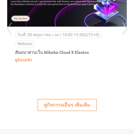
วันที่: 30 พฤษภาคม เวลา 14:00-15:30(UTC+0)
Su
Alib
Webianr
ดูย้อ
ัมมนาผ่านเว็บ Alibaba Cloud X Elastos
ย้อนหลัง
ดูกิจกรรมอื่นๆ เพิ่มเติม