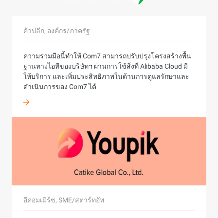
และความสะดวกในการใช้งาน
ในองค์กรและธุรกิจ ซึ่งเป็นสิ่งสำคัญในการเข้าสู่ตลาดจีน
เทคโนโลยี, SME/สตาร์ทอัพ
แผ่นดินใหญ่
ไม่มีการแทรกแทรงและพร้อมใช้งานได้ทันที
แอปพลิเคชัน
สามารถเชื่อมต่อกับการบริหารจัดการบริการไมโครเซอร์วิ
ค้าปลีก, องค์กร/ภาครัฐ
การบริการ
Digital Intelligence ขยายขอบเขตข้อมูลเชิงลึกและรายได้
ได้โดยไม่ต้องแก้ไขโค้ดแอปพลิเคชัน การกำหนดค่า และ
ของลูกค้าผ่านการใช้งานโครงสร้างพื้นฐานระดับโลกและ
ภาพถ่าย คุณสามารถใช้ศูนย์การลงทะเบียนและการกำหน
เกมมิ่ง, องค์กร/ภาครัฐ
โซลูชันดิจิทัลของ Alibaba Cloud
ความร่วมมือนี้ทำให้ Com7 สามารถปรับปรุงโครงสร้างพื้น
ด้วยการทำงานร่วมกันกับ Alibaba Cloud, IHG รวม
ค่าหลังจากการแก้ไขที่อยู่ของทะเบียนคลัสเตอร์
ฐานทางไอทีของบริษัทฯ ผ่านการใช้สิ่งที่ Alibaba Cloud มี
เทคโนโลยีกับบริการโรงแรมคุณภาพยอดเยี่ยมไว้ด้วยกัน
ด้วยการนำ Alibaba Cloud PolarDB เข้ามาปรับใช้งานใน
ให้บริการ และเพิ่มประสิทธิภาพในด้านการดูแลรักษาและ
ระบบของตน XD.com สามารถรองรับผู้ใช้งานได้มากถึง
ดำเนินการของ Com7 ได้
ติดต่อเรา
หนึ่งล้านคนพร้อมกันได้ในเวลาเดียวกัน
อีคอมเมิร์ซ, องค์กร/ภาครัฐ
เทคโนโลยี, SME/สตาร์ทอัพ
ด้วยการนำนวัตกรรมทางเทคโนโลยีของ Alibaba Cloud ม
ใช้, RedMart สามารถรักษาบันทึกการจัดส่งที่ดีที่สุดใน
โซลูชันขั้นสูงที่ยืดหยุ่นและคุ้มค่าใช้จ่ายของ Alibaba Clou
อุตสาหกรรมและคะแนนความพึงพอใจของลูกค้าได้ แม้จะ
ได้ช่วยให้ทีม Cross-border ของ 6Estates สามารถให้
ค้าปลีก, องค์กร/ภาครัฐ
เกิดการเพิ่มขึ้นของความต้องการในการจัดส่งของซื้อของ
บริการโซลูชัน AI ที่ทนทานและปลอดภัยให้กับลูกค้าใน
สิ่งของในร้านอาหาร
เกมมิ่ง, องค์กร/ภาครัฐ
ตลาดหลายประเทศได้
Alibaba Cloud ได้ตั้งทรัพยากรเชิงกลยุทธ์มากมายใน
อีคอมเมิร์ซ, SME/สตาร์ทอัพ
ภูมิภาคเอเชียแปซิฟิก ผ่านผลิตภัณฑ์และบริการที่เสถียร
ด้วยการใช้งานบน Alibaba Cloud, enish ใช้ประโยชน์จาก
เทคโนโลยี, องค์กร/ภาครัฐ
บริการทางการเงิน, องค์กร/ภาครัฐ
ปลอดภัย และเชื่อถือได้ เพื่อช่วย Chow Sang Sang ในการ
ความสามารถขั้นสูงของคลาวด์สาธารณะระดับโลกอย่าง