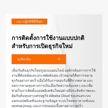
ในอินโดนีเซียซึ่งทำให้ประเทศได้รับการให้บริการอย่าง
มั่นคง และปฏิบัติตามกฎระเบียบท้องถิ่นอย่างเข้มงวด
อีคอมเมิร์ซ
แนวปฏิบัติที่ดีที่สุด
Master Generative AI - ใช้งาน
โมเดล Llama2 บน Alibaba
Alibaba Cloud ให้บริการผลิตภัณฑ์ที่ครอบคลุมทั้งหมด
ตั้งแต่ IaaS, Big Data, AI, และ Security ซึ่งเหมาะสำหรับ
การติดตั้งการใช้งานแบบปกติ
Cloud's PAI ได้อย่างราบรื่น
การใช้งานและความต้องการต่างๆ ของ Tokopedia ได้อย่า
สร้างโครงสร้างเครือข่ายระดับ
Trust Center
สำหรับการเปิดธุรกิจใหม่
ครอบคลุม
โยกย้ายคลัสเตอร์ Hadoop ที่คุณ
โลกบน Alibaba Cloud
ดูเพิ่มเติม
สร้างเองไปยัง Alibaba Cloud
ดูเพิ่มเติม
ดูเพิ่มเติม
EMR
Alibaba Cloud ให้บริการผลิตภัณฑ์และบริการคลาวด์หลาก
ดูเพิ่มเติม
เทคโนโลยี, เว็บ 3.0
Alibaba Cloud ได้รับการรับรองและใบประกาศรับรองที่
หลายประเภท เช่น โครงสร้างพื้นฐานเป็นบริการ
เมื่อเริ่มต้นธุรกิจใหม่รูปแบบออนไลน์ องค์กรต้องการการใช้
ครอบคลุมทั้งหมดเพื่อให้ความมั่นคงปลอดภัยของ
(Infrastructure as a Service - IaaS), แพลตฟอร์มเป็น
งานที่ทันสมัยและประหยัดต้นทุน เป้าหมายก็คือการขยาย
เพื่อตอบสนองต่อความต้องการของผู้ใช้งานในระดับ
ดูเพิ่มเติม
แพลตฟอร์มระบบคลาวด์ เรายังให้ความช่วยเหลือด้าน
COMBO ใช้ประโยชน์จากเครือข่ายระดับโลกของ Alibaba
บริการ (Platform as a Service - PaaS), และซอฟต์แวร์เป็น
ธุรกิจอย่างรวดเร็วเมื่อได้รับการตอบรับที่ดีจากตลาด และ
นานาชาติ องค์กรระดับโลกจำเป็นต้องติดตั้งภาระงานใน
ความปลอดภัยและความสามารถเพื่อช่วยลูกค้าปฏิบัติหน้าที่
Cloud, บริการด้านความปลอดภัย การประมวลผล และการ
บริการ (Software as a Service - SaaS) นอกเหนือจาก
ลดการขาดทุนทางการเงินเมื่อเกิดความล้มเหลว และเพื่อ
พื้นที่ทั่วโลก โดยให้บริการในทุกพื้นที่ที่มีลูกค้าจำนวนมาก
ด้านความปลอดภัยบนคลาวด์ เช่น ชุดความปลอดภัยที่เต็ม
ธุรกิจที่ใช้งานคลัสเตอร์ Hadoop ที่สร้างขึ้นเองแล้วได้ติด
วิเคราะห์เพื่อให้แน่ใจว่าบริการออนไลน์ของตนมีความ
ผลิตภัณฑ์หลักของ Alibaba Cloud แล้วยังมีผลิตภัณฑ์
ช่วยในการติดตั้งแอปพลิเคชันใหม่อย่างมีประสิทธิภาพและ
Alibaba Cloud จึงมอบบริการที่ครอบคลุมอย่างกว้างขวาง
รูปแบบสำหรับความปลอดภัยที่ปฏิบัติตามมาตรฐานประเท
ตั้งบน on-prem ในองค์กรหรือบนเครื่อง cloud-based VM
เสถียรและความหน่วงที่ต่ำ
Machine Learning Platform for AI (PAI) ซึ่งให้ความ
คุ้มกับต้นทุนทางเศรษฐกิจ Alibaba Cloud ขอเสนอระบบ
ในศูนย์ธุรกิจสำคัญทั่วโลก การสร้างโครงสร้างเครือข่าย
ย้ายเว็บไซต์อีคอมเมิร์ซของคุณไป
จีน การตรวจสอบและติดตามระบบคลาวด์เพื่อลดความ
มักใช้ระบบของพวกเขาผ่านการเก็บข้อมูลบน HDFS
สามารถด้าน AI อย่างครอบคลุมให้แก่นักพัฒนาและองค์กร
แยกแอปพลิเคชันและฐานข้อมูล ระบบโหลดบาลานซ์แบบ
ระดับโลกที่สร้างขึ้นในพื้นที่หลัก ๆ และใช้ Cloud
เสี่ยงทางปฏิบัติอย่างต่อเนื่องและอัตโนมัติ และการปฏิบัติ
storage และเพื่อให้ได้ประโยชน์ที่สูงสุดของ managed
PAI-EAS (Elastic Algorithm Service) เป็นส่วนหนึ่งของ PAI
ยัง Alibaba Cloud
reverse proxy, และการส่งมอบเนื้อหาอย่างรวดเร็ว
Enterprise Network (CEN) เพื่อสร้างการเชื่อมต่ออย่างเชื่อ