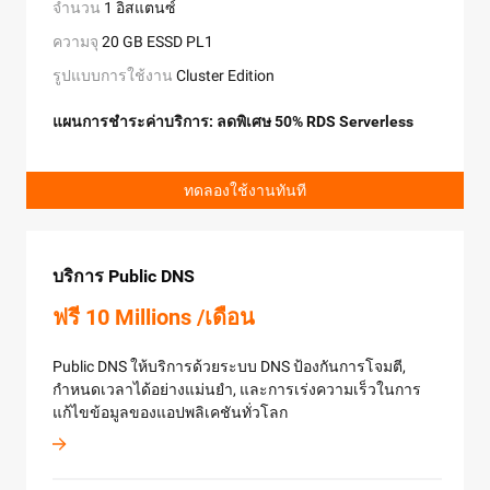
จำนวน
1 อิสแตนซ์
คลัสเตอร์ได้อย่างรวดเร็วผ่านอินเตอร์เฟซบนเว็บโดยไม่ต้อ
การป้องกันแบบเบสิก
30-100Gb
ประเภทผู้ใช้งาน
จัดการฮาร์ดแวร์และซอฟต์แวร์
ผู้ใช้งานที่ลงทะเบียนใหม่
ความจุ
20 GB ESSD PL1
แพลตฟอร์มการโฮสต์รูปภาพที่ปลอดภัยซึ่งให้บริการการ
ทดลองใช้งานทันที
Basic
สำหรับลูกค้าที่ต้องการลองใช้บริการของ Alibaba
จัดการวงจนชีวิตของรูปภาพที่ถูกบรรจุอยู่ในคอนเทนเนอร์
รูปแบบการใช้งาน
Cluster Edition
Cloud
Developer
ให้ทรัพยากรทางเทคนิคของ Alibaba Cloud
แผนการชำระค่าบริการ: ลดพิเศษ 50% RDS Serverless
Intelligent Robot
Business
ตอบสนองความต้องการในด้านคุณภาพของ
สมัครใช้งานฟรี
บริการและคำแนะนำทางมืออาชีพ
ทดลองใช้งานทันที
ทดลองใช้งานทันที
Enterprise
ให้ผู้จัดการบริการทางเทคนิคที่มุ่งเน้นให้คำตอบ
ประเภทผู้ใช้งาน
ผู้ใช้งานที่ลงทะเบียนใหม่
ติดต่อเรา
อย่างรวดเร็วสำหรับกรณีเร่งด่วน
แพลตฟอร์มสำหรับการสนทนาที่ทำให้สามารถสนทนาอย่า
Content Moderation
สถานการณ์
การติดตั้งธุรกิจระดับโลก, การติดตั้งธุรกิจ
ฉลาด (ผ่านการใช้การประมวลผลภาษา natural language
ขนาดใหญ่, การสร้างสภาพแวดล้อม DevSecOps ที่มี
บริการ Public DNS
Elastic IP Address
processing)
31 วัน
ประสิทธิภาพขึ้นอย่างรวดเร็วโดยใช้คอนเทนเนอร์, การ
AnalyticDB for PostgreSQL
สร้างสภาพแวดล้อม DevSecOps ที่มีประสิทธิภาพขึ้นอย่าง
ฟรี 10 Millions /เดือน
เริ่มต้น $3.11/เดือน
ดูเพิ่มเติม
บริการการตรวจสอบรูปภาพและวิดีโอที่ตรวจจับเนื้อหาที่ไม่
รวดเร็วโดยใช้คอนเทนเนอร์
2C8G 1 เดือน
เหมาะสมอย่างแม่นยำ
Public DNS ให้บริการด้วยระบบ DNS ป้องกันการโจมตี,
EIPs (Elastic IP Addresses) เป็นทรัพยากรที่อยู่ IP
แพลตฟอร์มการโฮสต์รูปภาพที่ปลอดภัย
กำหนดเวลาได้อย่างแม่นยำ, และการเร่งความเร็วในการ
สาธารณะที่เป็นอิสระ ซึ่งช่วยให้คุณสามารถแยกที่อยู่ IP
การตอบสนองทันที
หุ่นยนต์อัจฉริยะให้การสนับสนุน
สำหรับการทดสอบการเรียนรู้ส่วนตัว, เข้ากันได้กับฐาน
แก้ไขข้อมูลของแอปพลิเคชันทั่วโลก
สาธารณะออกจากตัวอินสแตนซ์ ECS และช่วยให้การ
Training and Certification
ออนไลน์ 24/7 และลดเวลาในการรอ
ข้อมูล PostgreSQL และ Oracle สำหรับคลังข้อมูลรูปแบบเรี
จัดการเป็นไปได้ง่ายขึ้น
ยลไทม์
ประสบการณ์สนทนาทางธรรมชาติ
หุ่นยนต์สามารถส่ง
ข้อมูลและประมวลผลคำถามในภาษาธรรมชาติ