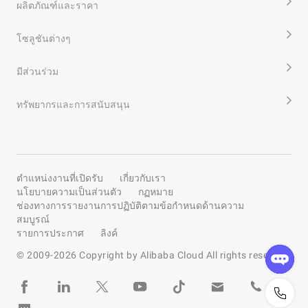
ผลิตภัณฑ์และราคา
Kubernetes ที่จัดการเองบนพื้นที่ภายในไปยัง Container
Service for Kubernetes สะดวกยิ่งขึ้น คุณสามารถใช้
โซลูชันต่างๆ
Docker image ที่กำหนดเองเพื่อทำสำเนาแอปพลิเคชันของ
คุณบนคลัสเตอร์ ECS Bare Metal และจำแนกทราฟฟิก
ระหว่างคลัสเตอร์ Kubernetes on-prem และคลัสเตอร์ ECS
มีส่วนร่วม
Bare Metal การใช้งาน Data Transmission Service เพื่อโย
ย้ายข้อมูลจากฐานข้อมูลบน on-prem ไปยัง ApsaraDB for
ทรัพยากรและการสนับสนุน
RDS ได้โดยมีเพียงไม่กี่คลิก
ตำแหน่งงานที่เปิดรับ
เกี่ยวกับเรา
นโยบายความเป็นส่วนตัว
กฏหมาย
ช่องทางการรายงานการปฏิบัติตามข้อกำหนดด้านความ
สมบูรณ์
รายการประกาศ
ลิงค์
© 2009-
2026
Copyright by Alibaba Cloud All rights reserved