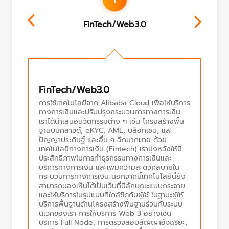
FinTech/Web3.0
FinTech/Web3.0
Sus
พฯ ของ
การใช้เทคโนโลยีจาก Alibaba Cloud เพื่อให้บริการ
Alib
มา
ทางการเงินและปรับปรุงกระบวนการทางการเงิน
ทางเพ
เราได้นำเสนอนวัตกรรมต่าง ๆ เช่น โครงสร้างพื้น
สนับส
บียบ
ฐานบนคลาวด์, eKYC, AML, บล็อกเชน, และ
ระบบ
ปัญญาประดิษฐ์ และอื่น ๆ อีกมากมาย ด้วย
Alib
เทคโนโลยีทางการเงิน (Fintech) เรามุ่งหวังให้มี
Visi
ม
ประสิทธิภาพในการทำธุรกรรมทางการเงินและ
Comm
บริการทางการเงิน และเพิ่มความสะดวกสบายใน
รายง
กระบวนการทางการเงิน นอกจากนี้เทคโนโลยีนี้ยัง
คาร์
สามารถมองเห็นได้เป็นเว็บที่มีลักษณะแบบกระจาย
ลดกา
และให้บริการในรูปแบบที่ใกล้ชิดกับผู้ใช้ ในฐานะผู้ให้
มีระด
บริการพื้นฐานด้านโครงสร้างพื้นฐานร่วมกับระบบ
ของพ
นิเวศของเรา การให้บริการ Web 3 อย่างเช่น
บริการ Full Node, การตรวจสอบสัญญาอัจฉริยะ,