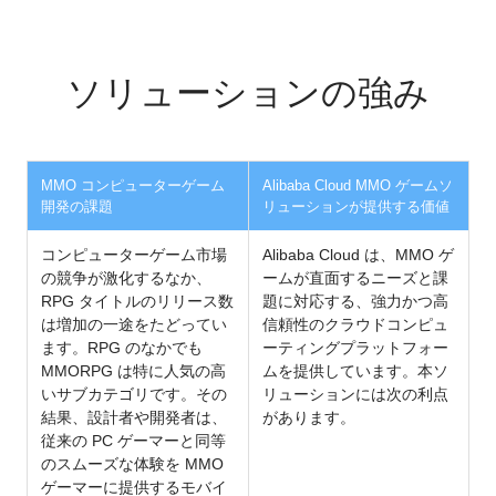
ソリューションの強み
MMO コンピューターゲーム
Alibaba Cloud MMO ゲームソ
開発の課題
リューションが提供する価値
コンピューターゲーム市場
Alibaba Cloud は、MMO ゲ
の競争が激化するなか、
ームが直面するニーズと課
RPG タイトルのリリース数
題に対応する、強力かつ高
は増加の一途をたどってい
信頼性のクラウドコンピュ
ます。RPG のなかでも
ーティングプラットフォー
MMORPG は特に人気の高
ムを提供しています。本ソ
いサブカテゴリです。その
リューションには次の利点
結果、設計者や開発者は、
があります。
従来の PC ゲーマーと同等
のスムーズな体験を MMO
ゲーマーに提供するモバイ