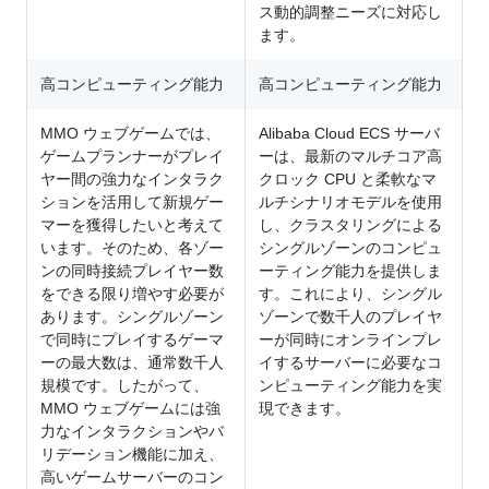
ス動的調整ニーズに対応し
ます。
高コンピューティング能力
高コンピューティング能力
MMO ウェブゲームでは、
Alibaba Cloud ECS サーバ
ゲームプランナーがプレイ
ーは、最新のマルチコア高
ヤー間の強力なインタラク
クロック CPU と柔軟なマ
ションを活用して新規ゲー
ルチシナリオモデルを使用
マーを獲得したいと考えて
し、クラスタリングによる
います。そのため、各ゾー
シングルゾーンのコンピュ
ンの同時接続プレイヤー数
ーティング能力を提供しま
をできる限り増やす必要が
す。これにより、シングル
あります。シングルゾーン
ゾーンで数千人のプレイヤ
で同時にプレイするゲーマ
ーが同時にオンラインプレ
ーの最大数は、通常数千人
イするサーバーに必要なコ
規模です。したがって、
ンピューティング能力を実
MMO ウェブゲームには強
現できます。
力なインタラクションやバ
リデーション機能に加え、
高いゲームサーバーのコン