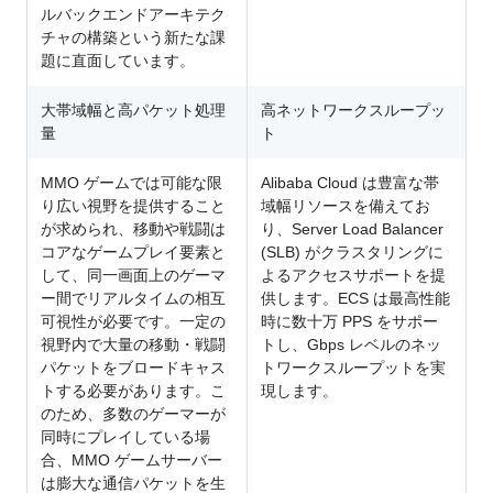
ルバックエンドアーキテク
チャの構築という新たな課
題に直面しています。
大帯域幅と高パケット処理
高ネットワークスループッ
量
ト
MMO ゲームでは可能な限
Alibaba Cloud は豊富な帯
り広い視野を提供すること
域幅リソースを備えてお
が求められ、移動や戦闘は
り、Server Load Balancer
コアなゲームプレイ要素と
(SLB) がクラスタリングに
して、同一画面上のゲーマ
よるアクセスサポートを提
ー間でリアルタイムの相互
供します。ECS は最高性能
可視性が必要です。一定の
時に数十万 PPS をサポー
視野内で大量の移動・戦闘
トし、Gbps レベルのネッ
パケットをブロードキャス
トワークスループットを実
トする必要があります。こ
現します。
のため、多数のゲーマーが
同時にプレイしている場
合、MMO ゲームサーバー
は膨大な通信パケットを生