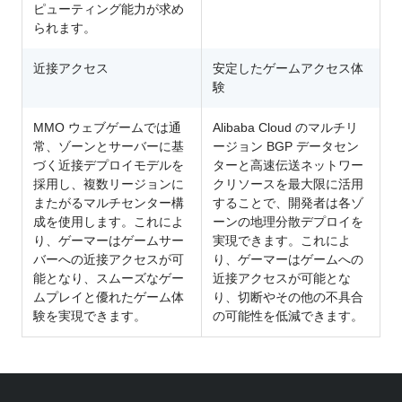
ピューティング能力が求め
られます。
近接アクセス
安定したゲームアクセス体
験
MMO ウェブゲームでは通
Alibaba Cloud のマルチリ
常、ゾーンとサーバーに基
ージョン BGP データセン
づく近接デプロイモデルを
ターと高速伝送ネットワー
採用し、複数リージョンに
クリソースを最大限に活用
またがるマルチセンター構
することで、開発者は各ゾ
成を使用します。これによ
ーンの地理分散デプロイを
り、ゲーマーはゲームサー
実現できます。これによ
バーへの近接アクセスが可
り、ゲーマーはゲームへの
能となり、スムーズなゲー
近接アクセスが可能とな
ムプレイと優れたゲーム体
り、切断やその他の不具合
験を実現できます。
の可能性を低減できます。