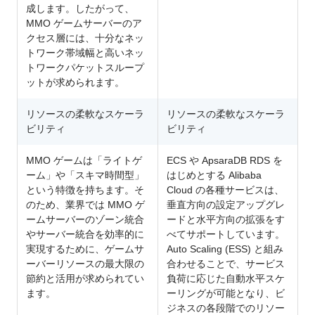
成します。したがって、
MMO ゲームサーバーのア
クセス層には、十分なネッ
トワーク帯域幅と高いネッ
トワークパケットスループ
ットが求められます。
リソースの柔軟なスケーラ
リソースの柔軟なスケーラ
ビリティ
ビリティ
MMO ゲームは「ライトゲ
ECS や ApsaraDB RDS を
ーム」や「スキマ時間型」
はじめとする Alibaba
という特徴を持ちます。そ
Cloud の各種サービスは、
のため、業界では MMO ゲ
垂直方向の設定アップグレ
ームサーバーのゾーン統合
ードと水平方向の拡張をす
やサーバー統合を効率的に
べてサポートしています。
実現するために、ゲームサ
Auto Scaling (ESS) と組み
ーバーリソースの最大限の
合わせることで、サービス
節約と活用が求められてい
負荷に応じた自動水平スケ
ます。
ーリングが可能となり、ビ
ジネスの各段階でのリソー