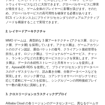
トウェイサービスなど) に大別できます。グローバルサービスに障害
が発生すると、ゲーム全体のプレイヤーに影響が及びます。そのた
め、グローバルサービスの高可用性を確保する必要があります。
ECS インスタンス上にプライマリ/セカンダリのデュアルアクティブ
ノードを構築することで実現できます。
2. レイヤードアーキテクチャ
MMO ゲームは、典型的な 3 層アーキテクチャ (アクセス層、ロジッ
ク層、データ層) を採用しています。アクセス層は、ゲームアカウン
トのログイン認証、通信パケットの復号、クライアント接続管理を
担当します。ロジック層は、リージョナルゲームサービス、チャッ
ト、ランキングなどの主要なサービスロジックを実装します。デー
タ層は、データの永続性ストレージと共有キャッシュを提供しま
す。ApsaraDB RDS を使用して、プライマリ/セカンダリデータベー
スのディザスタリカバリ、読み書き分離、分散データベースなどを
実現します。ロジック層では、コアシナリオサーバーがシナリオに
応じて柔軟にサービスを拡張し、シングルゾーンの同時接続プレイ
ヤー数の最大化に貢献します。
3. クロスリージョンエラスティックデプロイ
Alibaba Cloud の各リージョンのデータセンターに、異なるゲームサ