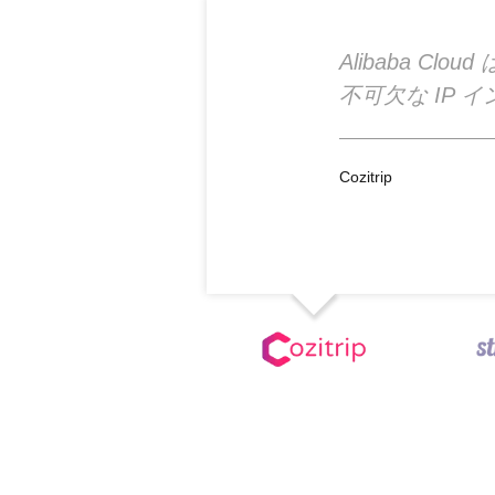
Alibaba Cl
不可欠な IP
Cozitrip