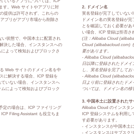
ているアプリについては、ICP
す。Web サイトやアプリに対
2. ドメイン名
スの提供は許可されず、これらの
実名登録が完了していない場
、アプリがアプリ市場から削除さ
ドメイン名の実名登録が完了
とを確認しておく必要があり
い場合、ICP 登録は拒否さ
了していない状態で、中国本土に配置され
(注：Alibaba Cloud (a
イン名を解決した場合、インスタンスへの
Cloud (alibabacl
システムによって検知およびブロックさ
要があります。
- Alibaba Cloud (ali
日以降に登録されたドメイン
る Web サイトのドメイン名を中
し、実名登録を完了してお
スタンスに解決する場合、ICP 登録を
- Alibaba Cloud (ali
移管されていない場合、インスタンスへ
日より前に登録されたドメイ
視システムによって検知およびブロック
ついては、ドメイン名の移
3. 中国本土に設置された
定の場合は、ICP ファイリング
Alibaba Cloud のイン
iling Assistant も役立ちま
ICP 登録システムを利用し
す必要があります。
- インスタンスが中国本土
- インスタンスはサブスク