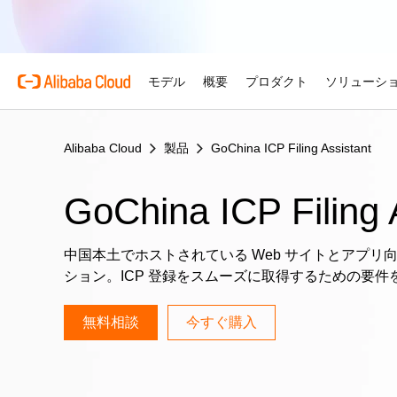
モデル
概要
プロダクト
ソリューシ
Alibaba Cloud
製品
GoChina ICP Filing Assistant
プロダクト
自動車
Alibaba Cloud 
おすすめの商品
概要とツール
技術リソース
マーケットプレイス
サポートとプロフェ
Alibaba Cloud M
複雑さを強さへ。AI が自
する。
Alibaba Cloud について
Simple Application Serv
料金計算ツール
ドキュメント
ISV 向け AI アライアン
プロフェッショナルサー
GoChina ICP Filing 
AI駆動のクラウド技術
軽量アプリを簡単にコスト
使用量とニーズに基づいて
プロダクトガイドと FAQ
Alibaba Cllud と提携
クラウドジャーニーを設計
リテール
見積もり
ンを構築して共に成長
化するためのエキスパート
AI ソリューションで小売
Alibaba Cloud のグ
Container Service for Ku
アーキテクチャセンター
ス
モデル
業種別
おすすめの商品
中国本土でホストされている Web サイトとアプリ向
を効率化し、一人ひとりに
ーク
(ACK)
無料トライアル
お客様の ISV を育成
サポートプラン
信頼性が高く、安全で効率
ション。ICP 登録をスムーズに取得するための要件
な体験を届けます
世界における Alibaba Cl
マネージド Kubernetes
80 を超えるクラウドプロ
アーキテクチャを設計しま
ISV パートナーとしてリ
スタートアップからエンタ
技術ソリューション
Qwen3.8-Max
AI と機械学習
スとご利用可能地域の紹介
チャでコンテナー化アプリ
お試しください。
のアクセス、市場への参入
で、あらゆる段階で柔軟に
コーディングも専門業務も
インテリジェントソリュ
行、スケーリング
用
無料相談
今すぐ購入
AI
コンピューティング
グローバルオフィス
Certificate Management 
スプローラー
Qwen-Image-3.0
(Original SSL Certificate)
世界4大陸にオフィスを構
AI が導く、最適なソリュ
ウェブサイト
コンテナ
プロ仕様の図解生成と精緻
ばでサービスをご提供
Web サイトとユーザー間
リズムで、視覚表現の品質
アな接続を作成
ネットワーク
ストレージ