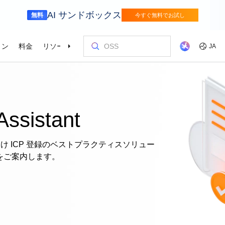
AI サンドボックス
無料
今すぐ無料でお試し
ョン
料金
リソース
パートナー
サポート
JA
金融サービス
ゲーム
を選ぶ理由
ッショナルサービス
お客様とイ
コストを最
トレーニン
パートナー
お問い合わ
odel Studio
視覚モ
動車業界を変革
Alibaba Cloudでイノベーションを加速さ
グローバルで
せる
エンタープライズグレードの大規模モデルサービスとアプリケーション開発プラットフォームです。
ゲームのすば
画像の理
er (SAS)
ス
ビス
Asia Accelerator
料金オプション
ブログ
Alibaba Cloud Marketplace
パートナー支援プログラム
Alibaba Cloud Model Studio
オリンピック
移行して節約
Alibaba Clou
パートナーハ
私たちとつな
Elastic Com
Assistant
効率よく実行
即座に料金を
し、AIソリューショ
、移行、最適
Alibaba Cloud でアジアでの成功を加速
柔軟な料金で Alibaba Cloud を最大限に
クラウドに関する最新のインサイトと開
パートナーと ISV からすぐにデプロイで
専任マネージャーによるパートナー向け
業界をリードする生成 AI モデルで、AI の
Alibaba Cl
高性能・低価
専門家による
理想のパート
フィードバックを共
Web サイ
スポーツ
サプライチェ
によるサービ
活用
発者向けのトレンド情報
きるソリューションを探す
の優先技術サポートとより迅速な問題解
利用を容易に促進
ウドテクノロ
キルを身に着
の改善に役立
ズワークロ
の購買プロセス
インテリジェントテクノロジーでスポー
インテリジェ
ローバルネットワ
bernetes
Go Global
プロモーショ
決
会をサポート
ょう。
け ICP 登録のベストプラクティスソリュー
合わせた最適
ツ業界をデジタル化
きるソリュー
ホワイトペーパー
Platform for AI (PAI)
ケーススタデ
お問い合わせ
Elastic IP 
的なクラウド
グローバルパートナーシップのメリット
最新の Aliba
をご案内します。
を強化
oud のプレゼン
 インフラストラク
ダクトを無料で
しょう。
ソース、市場へ
ープライズま
Alibaba Cloud のテクノロジーの背後に
エンドツーエンドのエンジニアリングタス
Alibaba C
ーションをお
セールスの専
パブリック 
HappyHorse-1.1-T2V
Qwen3.7-Max
トラストセンター
ケーションを実
サポートを活
サポート
ある方法と理由を探る研究
クの実行
てているお客
ネスに合わせ
ネットネッ
、全面進化。
映画級のクリエイティブ生成で、究極の
汎用エージェ
ーションエク
セキュアでコンプライアンスが高く、グ
ダイナミックなディテールまで再現
スフレームワ
Service
Object Storage Service (OSS)
アナリストレ
ApsaraDB 
ローバルに信頼できるクラウドインフラ
え、お客様のそ
ーション
ストラクチャで企業を強化
大量のデータをクラウドに保存し、時間と
業界のトップ
自動監視と
Wan2.7-T2V
Qwen3-VL-Pl
なフォトリア
に安全でセキュ
場所を問わずアクセス
Alibaba Clo
ネスデータ
を向上
最長 15 秒の精細な動画を高速生成し、高
ネイティブな