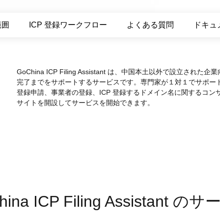
度なカメラワークで映像を自在に演出
を最適化し、1
析にも対応
site
Wan2.7-VideoEdit
感と圧倒的な映
範囲
ICP 登録ワークフロー
よくある質問
ドキュ
メイン
動画を生成
プロンプトひとつで局所から全体まで、
柔軟に動画を編集
GoChina ICP Filing Assistant は、中国本土以外で設
ーション
AI サービス
AI ユース
完了までをサポートするサービスです。専門家が１対１でサポート
登録申請、事業者の登録、ICP 登録するドメイン名に関するコン
モデルエクスペリエンス
AI Token Pla
サイトを開設してサービスを開始できます。
可能なインテ
本格的なマルチモーダルモデル機能をオ
プラン・多モ
シスタントで
ンラインでご体験ください。
お得。
Platform for AI
AI ビデオ作
完、AI チャ
エンドツーエンドのモデリング、トレー
Wanxiang 
、タスク自動
ニング、および推論サービスをデプロイ
ビデオ制作を
向上する、AI
するのための、AI ネイティブアルゴリズ
す。
ビデオ生成モデルのファインチューニ
アシスタント
ムエンジニアリングプラットフォームで
ング
す。
hina ICP Filing Assistant の
モデルのファインチューニングにより、
Wan のテキストからビデオ生成機能をカ