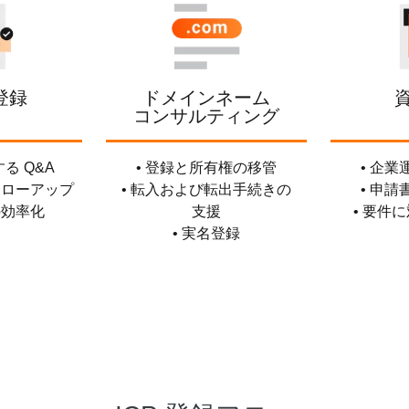
スタマイズし、独自の要件を満たすこと
ができます。
登録
ドメインネーム
コンサルティング
る Q&A
• 登録と所有権の移管
• 企
ォローアップ
• 転入および転出手続きの
• 申
の効率化
支援
• 要件
• 実名登録