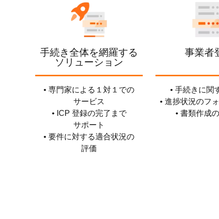
Serverless
開発者ツール
移行と O&M 管理
手続き全体を網羅する
事業者
ソリューション
Apsara Stack
• 専門家による１対１での
• 手続きに関す
サービス
• 進捗状況のフ
• ICP 登録の完了まで
• 書類作成
サポート
• 要件に対する適合状況の
評価