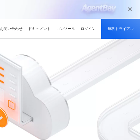
お問い合わせ
ドキュメント
コンソール
ログイン
無料トライアル
メディアとエンターテイメント
ンサイト
適化
グと認定
を探す
せ
最新情報
開発者ハブ
パートナーになる
推奨されるプログラム
デルを試す
高可用性を維持しながら、
デジタル化されたメディアジャーニー
やい成長を促進
解、画像生成、およびビデオ生成をサポートします。
で、今日のメディア市場向けにコンテン
競技大会
d Academy
ブ
がる
pute Service (ECS)
イベントとウェビナー
Alibaba Cloud プロジェクトハブ
パートナーネットワーク
無料トライアル：80+ のプ
ツを準備
oud は、Al で強化されたクラ
格。
トレーニングでクラウドス
ナーを素早く見つける
有し、Alibaba Cloud
トをホストし、エンタープライ
今後のイベントとオンデマンドイベント
プラットフォームを使用して開発者が構
Alibaba Cloud のチャネル、テクノロジ
ロダクト、100 万トークン /
ーン
ジーでオリンピック競技大
け、認定資格を取得しまし
てる
ードをどこでも拡張
を簡単に確認
築した実際のプロジェクトを探索しまし
ー、MSP パートナー、その他のパートナ
モデル
ント、効率的、かつ信頼で
ンセンター
ょう。
ープログラムのパートナーポータル
ションでサプライチェーン
ィ
Address (EIP)
プロダクトと機能のアップデート情報
開発者 MVP
ba Cloud オファーとプロモ
プロダクトの最新情報を入
loud をビジネスの成長に役立
知らせします
門家と話し、お客様のビジ
IP を個別に管理してインター
Alibaba Cloud サービスの最新の変更情
私たちのコミュニティをリードし、構築
手しましょう
Qwen3.7-Plus
様の紹介
たカスタム見積りを取得
トワークの品質を向上
報を入手できます。
し、刺激する開発者を祝福
ント基盤、長期推論、クロ
ネイティブマルチモーダル、1M コンテキ
最新の Alibaba Cloud オフ
ーク対応
スト、エージェントコーディング
ポート
RDS
プレスルーム
ァーのお知らせ
アナリスト企業による
バックアップを使用して、ビジ
最新ニュースとメディアリリース
us
Wan2.7-Image-Pro
ud の評価
を保存および管理
スマートにスケーリング：
視覚・言語統合と空間推論
インタラクティブ編集と長文レンダリン
企業向け軽量クラウドサー