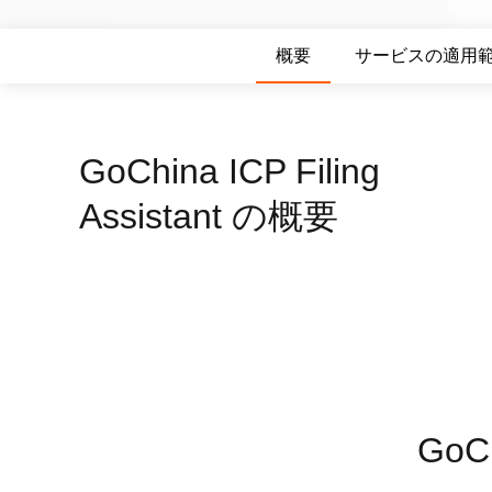
Wan2.7-I2V
Domain Names and Web
セキュリティとコンプライ
ネットワークと CDN
1 枚の画像から、深い情
概要
サービスの適用
あらゆるニーズに最適なド
アンス
像美を持つシネマティック
セキュリティ
データと分析
ミドルウェア
エンタープライズサービス
GoChina ICP Filing
データベース
生成 AI アプリケ
とアプリケーション
Assistant の概要
分析コンピューティング
Qoder
クラウド移行
企業専用のデプロイに使用
メディアサービス
クラウドネイティブ
リジェントコーディングア
す。
エンタープライズサービス
ハイブリッドクラウド
Qoder CN
とクラウドコミュニケーシ
インテリジェントなコード補
中小企業向けソリューショ
ョン
ット、複数ファイルの編集
ン
化により開発者の生産性を
ドメイン名と Web サイト
で強化されたコーディング
です。
GoC
エンドユーザーコンピュー
ティング