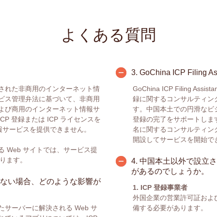
よくある質問
。
3.
GoChina ICP Filin
された非商用のインターネット情
GoChina ICP Filing
ビス管理弁法に基づいて、非商用
録に関するコンサルティン
よび商用のインターネット情報サ
す。中国本土での円滑なビジ
 登録または ICP ライセンスを
登録の完了をサポートします
情報サービスを提供できません。
名に関するコンサルティング
開設してサービスを開始で
 Web サイトでは、サービス提
あります。
4.
中国本土以外で設立さ
があるのでしょうか。
ていない場合、どのような影響が
1. ICP 登録事業者
外国企業の営業許可証およ
サーバーに解決される Web サ
備する必要があります。