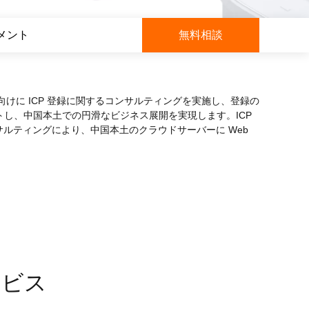
 M コンテキストの動画解
グに対応し、プロンプトに高精度で追従
バー
メント
無料相談
Alibaba Cloud Academy：
Tech & Biz トレーニング
立された企業向けに ICP 登録に関するコンサルティングを実施し、登録の
ケース
し、中国本土での円滑なビジネス展開を実現します。ICP
サルティングにより、中国本土のクラウドサーバーに Web
n
AI セービングプラン
Hot
デル対応。定額制で大きく
期間限定！利用量に応じ、AI コストを最
大 47% 削減。
成
AI 画像作成
2.6 で、プロフェッショナルな
コピーライティング、画像生成、ポスタ
さらにレベルアップできま
ーデザインのためのオールインワンのク
リエイティブスイートです。
サービス