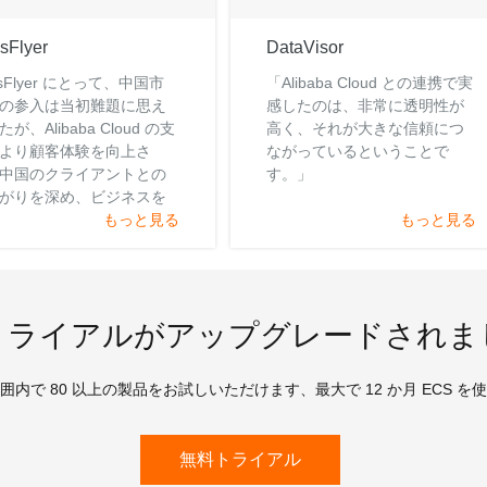
sFlyer
DataVisor
psFlyer にとって、中国市
「Alibaba Cloud との連携で実
の参入は当初難題に思え
感したのは、非常に透明性が
が、Alibaba Cloud の支
高く、それが大きな信頼につ
より顧客体験を向上さ
ながっているということで
中国のクライアントとの
す。」
がりを深め、ビジネスを
することができました。
もっと見る
もっと見る
トライアルがアップグレードされま
囲内で 80 以上の製品をお試しいただけます、最大で 12 か月 ECS を
無料トライアル