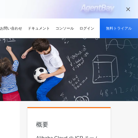
お問い合わせ
ドキュメント
コンソール
ログイン
無料トライアル
メディアとエンターテイメント
ンサイト
適化
グと認定
を探す
せ
最新情報
開発者ハブ
パートナーになる
推奨されるプログラム
デルを試す
高可用性を維持しながら、
デジタル化されたメディアジャーニー
やい成長を促進
解、画像生成、およびビデオ生成をサポートします。
で、今日のメディア市場向けにコンテン
競技大会
d Academy
ブ
がる
pute Service (ECS)
イベントとウェビナー
Alibaba Cloud プロジェクトハブ
パートナーネットワーク
無料トライアル：80+ のプ
ツを準備
oud は、Al で強化されたクラ
格。
トレーニングでクラウドス
ナーを素早く見つける
有し、Alibaba Cloud
トをホストし、エンタープライ
今後のイベントとオンデマンドイベント
プラットフォームを使用して開発者が構
Alibaba Cloud のチャネル、テクノロジ
ロダクト、100 万トークン /
ーン
ジーでオリンピック競技大
け、認定資格を取得しまし
てる
ードをどこでも拡張
を簡単に確認
築した実際のプロジェクトを探索しまし
ー、MSP パートナー、その他のパートナ
モデル
ント、効率的、かつ信頼で
ンセンター
ょう。
ープログラムのパートナーポータル
ションでサプライチェーン
ィ
Address (EIP)
プロダクトと機能のアップデート情報
開発者 MVP
ba Cloud オファーとプロモ
プロダクトの最新情報を入
loud をビジネスの成長に役立
知らせします
門家と話し、お客様のビジ
IP を個別に管理してインター
Alibaba Cloud サービスの最新の変更情
私たちのコミュニティをリードし、構築
手しましょう
Qwen3.7-Plus
様の紹介
たカスタム見積りを取得
トワークの品質を向上
報を入手できます。
し、刺激する開発者を祝福
ント基盤、長期推論、クロ
ネイティブマルチモーダル、1M コンテキ
最新の Alibaba Cloud オフ
ーク対応
スト、エージェントコーディング
ポート
RDS
プレスルーム
ァーのお知らせ
アナリスト企業による
バックアップを使用して、ビジ
概要
最新ニュースとメディアリリース
us
Wan2.7-Image-Pro
ud の評価
を保存および管理
スマートにスケーリング：
視覚・言語統合と空間推論
インタラクティブ編集と長文レンダリン
企業向け軽量クラウドサー