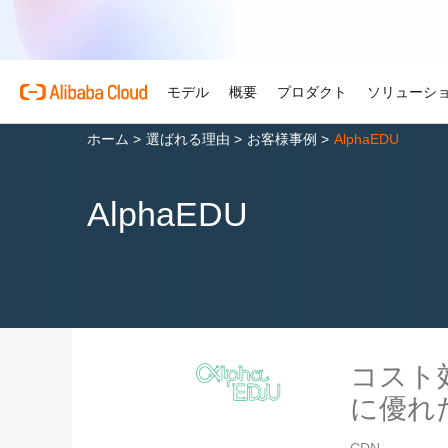
モデル
概要
プロダクト
ソリューシ
ホーム
>
選ばれる理由
>
お客様事例
>
AlphaEDU
プロダクト
自動車
Alibaba Cloud 
おすすめの商品
概要とツール
技術リソース
マーケットプレイス
サポートとプロフェ
Alibaba Cloud M
複雑さを強さへ。AI が自
AlphaEDU
する。
Alibaba Cloud について
Simple Application Serv
料金計算ツール
ドキュメント
ISV 向け AI アライアン
プロフェッショナルサー
AI駆動のクラウド技術
軽量アプリを簡単にコスト
使用量とニーズに基づいて
プロダクトガイドと FAQ
Alibaba Cllud と提携
クラウドジャーニーを設計
リテール
見積もり
ンを構築して共に成長
化するためのエキスパート
AI ソリューションで小売
Alibaba Cloud のグ
Container Service for Ku
アーキテクチャセンター
ス
モデル
業種別
おすすめの商品
を効率化し、一人ひとりに
ーク
(ACK)
無料トライアル
お客様の ISV を育成
サポートプラン
信頼性が高く、安全で効率
な体験を届けます
世界における Alibaba Cl
マネージド Kubernetes
80 を超えるクラウドプロ
アーキテクチャを設計しま
ISV パートナーとしてリ
スタートアップからエンタ
技術ソリューション
Qwen3.8-Max
AI と機械学習
スとご利用可能地域の紹介
チャでコンテナー化アプリ
お試しください。
のアクセス、市場への参入
で、あらゆる段階で柔軟に
コーディングも専門業務も
インテリジェントソリュ
行、スケーリング
用
AI
コンピューティング
コスト
グローバルオフィス
Certificate Management 
スプローラー
Qwen-Image-3.0
(Original SSL Certificate)
世界4大陸にオフィスを構
AI が導く、最適なソリュ
に優れ
ウェブサイト
コンテナ
プロ仕様の図解生成と精緻
ばでサービスをご提供
Web サイトとユーザー間
リズムで、視覚表現の品質
アな接続を作成
ネットワーク
ストレージ