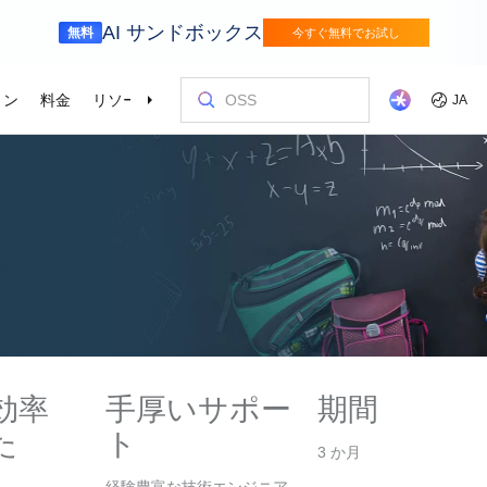
AI サンドボックス
無料
今すぐ無料でお試し
ョン
料金
リソース
パートナー
サポート
JA
金融サービス
ゲーム
を選ぶ理由
ッショナルサービス
お客様とイ
コストを最
トレーニン
パートナー
お問い合わ
odel Studio
視覚モ
動車業界を変革
Alibaba Cloudでイノベーションを加速さ
グローバルで
せる
エンタープライズグレードの大規模モデルサービスとアプリケーション開発プラットフォームです。
ゲームのすば
画像の理
er (SAS)
ス
ビス
Asia Accelerator
料金オプション
ブログ
Alibaba Cloud Marketplace
パートナー支援プログラム
Alibaba Cloud Model Studio
オリンピック
移行して節約
Alibaba Clou
パートナーハ
私たちとつな
Elastic Com
効率よく実行
即座に料金を
し、AIソリューショ
、移行、最適
Alibaba Cloud でアジアでの成功を加速
柔軟な料金で Alibaba Cloud を最大限に
クラウドに関する最新のインサイトと開
パートナーと ISV からすぐにデプロイで
専任マネージャーによるパートナー向け
業界をリードする生成 AI モデルで、AI の
Alibaba Cl
高性能・低価
専門家による
理想のパート
フィードバックを共
Web サイ
スポーツ
サプライチェ
によるサービ
活用
発者向けのトレンド情報
きるソリューションを探す
の優先技術サポートとより迅速な問題解
利用を容易に促進
ウドテクノロ
キルを身に着
の改善に役立
ズワークロ
の購買プロセス
インテリジェントテクノロジーでスポー
インテリジェ
ローバルネットワ
bernetes
Go Global
プロモーショ
決
会をサポート
ょう。
合わせた最適
ツ業界をデジタル化
きるソリュー
ホワイトペーパー
Platform for AI (PAI)
ケーススタデ
お問い合わせ
Elastic IP 
的なクラウド
グローバルパートナーシップのメリット
最新の Aliba
を強化
oud のプレゼン
 インフラストラク
ダクトを無料で
しょう。
ソース、市場へ
ープライズま
Alibaba Cloud のテクノロジーの背後に
エンドツーエンドのエンジニアリングタス
Alibaba C
ーションをお
セールスの専
パブリック 
HappyHorse-1.1-T2V
Qwen3.7-Max
トラストセンター
ケーションを実
サポートを活
サポート
ある方法と理由を探る研究
クの実行
てているお客
ネスに合わせ
ネットネッ
、全面進化。
映画級のクリエイティブ生成で、究極の
汎用エージェ
ーションエク
セキュアでコンプライアンスが高く、グ
ダイナミックなディテールまで再現
スフレームワ
効率
手厚いサポー
期間
Service
Object Storage Service (OSS)
アナリストレ
ApsaraDB 
ローバルに信頼できるクラウドインフラ
え、お客様のそ
ーション
た
ト
ストラクチャで企業を強化
大量のデータをクラウドに保存し、時間と
業界のトップ
自動監視と
Wan2.7-T2V
Qwen3-VL-Pl
なフォトリア
3 か月
に安全でセキュ
場所を問わずアクセス
Alibaba Clo
ネスデータ
を向上
最長 15 秒の精細な動画を高速生成し、高
ネイティブな