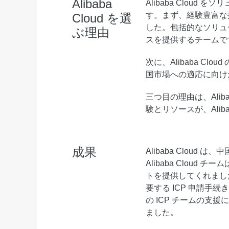
Alibaba
Alibaba Clou
Serverless
す。まず、経験豊富な
Cloud を選
した。包括的なソリュ
ぶ理由
開発者ツール
スを提供するチームで
移行と O&M 管理
次に、Alibaba C
Apsara Stack
国市場への適応に向け
三つ目の理由は、Alib
験とリソースが、Alib
成果
Alibaba Clou
Alibaba Clou
トを提供してくれました。
要する ICP 申請手続き
の ICP チームの支
ました。