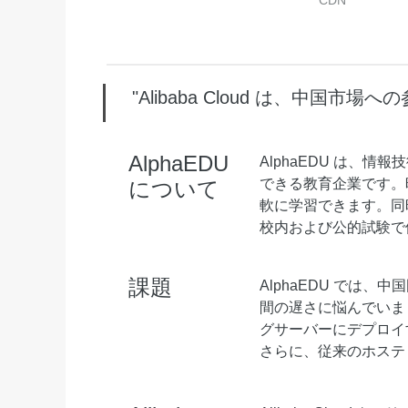
CDN
Wan2.7-I2V
Domain Names and Web
セキュリティとコンプライ
ネットワークと CDN
1 枚の画像から、深い情
あらゆるニーズに最適なド
アンス
像美を持つシネマティック
セキュリティ
データと分析
"Alibaba Cloud は、中
ミドルウェア
エンタープライズサービス
データベース
生成 AI アプリケ
とアプリケーション
AlphaEDU
AlphaEDU は、
分析コンピューティング
できる教育企業です。
について
Qoder
クラウド移行
軟に学習できます。同
企業専用のデプロイに使用
メディアサービス
クラウドネイティブ
リジェントコーディングア
校内および公的試験で
す。
エンタープライズサービス
ハイブリッドクラウド
Qoder CN
とクラウドコミュニケーシ
インテリジェントなコード補
課題
AlphaEDU では
中小企業向けソリューショ
ョン
ット、複数ファイルの編集
間の遅さに悩んでいま
ン
化により開発者の生産性を
グサーバーにデプロイ
ドメイン名と Web サイト
で強化されたコーディング
さらに、従来のホステ
です。
エンドユーザーコンピュー
ティング