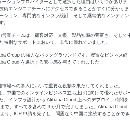
スタマイズし、独自の要件を満たすこと
d をソリューションプロバイダーとして選択した理由はいくつかありま
ができます。
技術エンジニアチームにアクセスできることがすぐに分かりま
ーション、専門的なインフラ設計、そして継続的なメンテナン
す。
loud の営業チームは、顧客対応、支援、製品知識の豊富さ、そして
た特別なサポートにおいて、非常に優れていました。
aba Group の強力なバックグラウンドです。豊富なビジネス経
aba Cloud を選択する安心感を与えてくれました。
d は、中国市場への参入において重要な役割を果たしてくれました。
d チームは、中国でのオンラインビジネス立ち上げに向けて優れたサポ
インフラ設計から Alibaba Cloud 上へのデプロイ、時間を
まで、すべてを含めて 3 か月で完了しました。Alibaba Cloud
援により、ICP 申請を完了し、問題なく中国に接続することができ