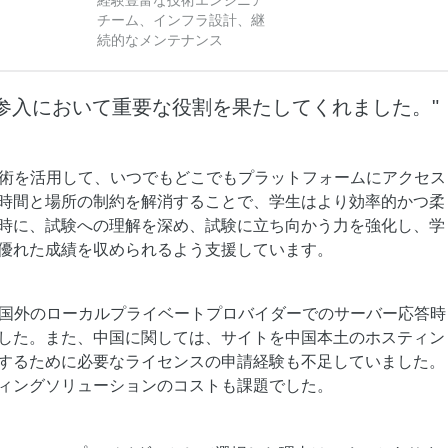
経験豊富な技術エンジニア
度なカメラワークで映像を自在に演出
を最適化し、1
チーム、インフラ設計、継
析にも対応
site
続的なメンテナンス
Wan2.7-VideoEdit
感と圧倒的な映
メイン
動画を生成
プロンプトひとつで局所から全体まで、
柔軟に動画を編集
国市場への参入において重要な役割を果たしてくれました。"
ーション
AI サービス
AI ユース
情報技術を活用して、いつでもどこでもプラットフォームにアクセス
時間と場所の制約を解消することで、学生はより効率的かつ柔
モデルエクスペリエンス
AI Token Pla
時に、試験への理解を深め、試験に立ち向かう力を強化し、学
可能なインテ
本格的なマルチモーダルモデル機能をオ
プラン・多モ
シスタントで
ンラインでご体験ください。
お得。
優れた成績を収められるよう支援しています。
Platform for AI
AI ビデオ作
完、AI チャ
エンドツーエンドのモデリング、トレー
Wanxiang 
、中国国外のローカルプライベートプロバイダーでのサーバー応答時
、タスク自動
ニング、および推論サービスをデプロイ
ビデオ制作を
した。また、中国に関しては、サイトを中国本土のホスティン
向上する、AI
するのための、AI ネイティブアルゴリズ
す。
するために必要なライセンスの申請経験も不足していました。
ビデオ生成モデルのファインチューニ
アシスタント
ムエンジニアリングプラットフォームで
ィングソリューションのコストも課題でした。
ング
す。
モデルのファインチューニングにより、
Wan のテキストからビデオ生成機能をカ