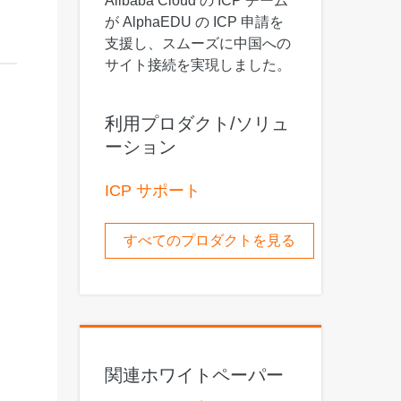
Alibaba Cloud の ICP チーム
 M コンテキストの動画解
グに対応し、プロンプトに高精度で追従
バー
が AlphaEDU の ICP 申請を
支援し、スムーズに中国への
Alibaba Cloud Academy：
サイト接続を実現しました。
Tech & Biz トレーニング
利用プロダクト/ソリュ
ケース
ーション
n
AI セービングプラン
Hot
ICP サポート
デル対応。定額制で大きく
期間限定！利用量に応じ、AI コストを最
大 47% 削減。
すべてのプロダクトを見る
成
AI 画像作成
2.6 で、プロフェッショナルな
コピーライティング、画像生成、ポスタ
さらにレベルアップできま
ーデザインのためのオールインワンのク
リエイティブスイートです。
関連ホワイトペーパー