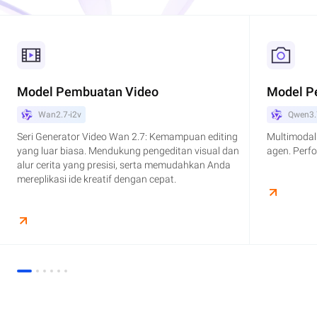
Model Pembuatan Video
Model P
Wan2.7-i2v
Qwen3.
Seri Generator Video Wan 2.7: Kemampuan editing
Multimodal 
yang luar biasa. Mendukung pengeditan visual dan
agen. Perf
alur cerita yang presisi, serta memudahkan Anda
mereplikasi ide kreatif dengan cepat.