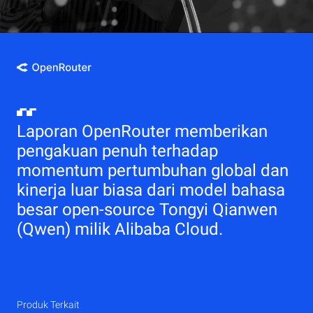
Laporan OpenRouter memberikan
pengakuan penuh terhadap
momentum pertumbuhan global dan
kinerja luar biasa dari model bahasa
besar open-source Tongyi Qianwen
(Qwen) milik Alibaba Cloud.
Produk Terkait
Qwen
Elastic Compute Service (ECS)
Produk Terkait
Produk Terkait
Produk Terkait
Produk Terkait
Produk Terkait
CDN