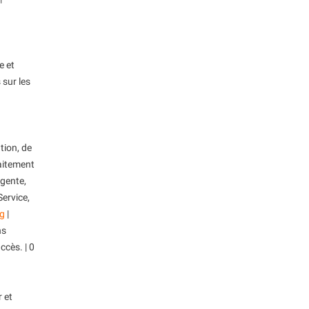
e et
 sur les
tion, de
raitement
igente,
Service,
ng
|
ns
cès. | 0
 et