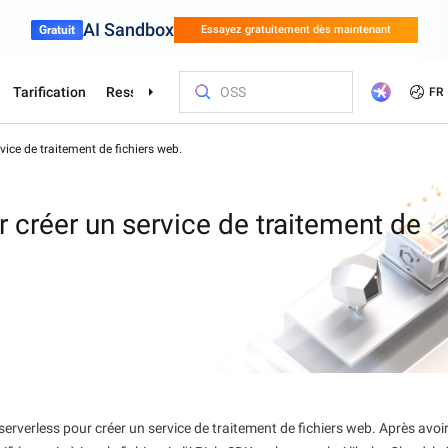
AI Sandbox
Gratuit
Essayez gratuitement dès maintenant
Tarification
Ressources
Partenaires
Assistance
FR
vice de traitement de fichiers web.
loud
ues
 professionnels
Services financiers
Jeux
Clients et
Optimisez 
Formation e
Trouver un
Nous conta
s Alibaba Cloud
Essayez 
é automobile en
Innover plus rapidement avec Alibaba
Développez rap
e à l'IA
Cloud
Plateforme de développement de modèles d'applications et de services à grande échelle pour les entreprises.
une grande ouv
r (SAS)
Asia Accelerator
Options de tarification
Blog
Marché Alibaba Cloud
파트너를 위한 우선 기술 지원으로, 전
Studio de modèles Alibaba Cloud
Jeux Olympiq
Migrez et éc
Académie Ali
Hub des parte
Connectez-vo
Elastic Com
 créer un service de traitement de
담 매니저가 지정되며 더 빠르게 문제를
e par l'IA
légères
 prix
s
our construire
s experts pour
Accélérez votre réussite en Asie avec
Tirez le meilleur parti d'Alibaba Cloud
Dernières informations sur le cloud et
Explorez les solutions prêtes à déployer
Surchargez votre parcours d'IA sans effort
Alibaba Cloud 
Performances 
Développez de
Trouvez rapide
Partagez vos c
Hébergez votr
Sports
Chaîne d'appr
해결할 수 있습니다.
ère rentable
 votre
s solutions
ser votre
Alibaba Cloud
avec une tarification flexible
tendances des développeurs
de nos partenaires et ISV
Partagez vos commentaires et aidez-
avec les modèles GenAI leaders de
Olympiques ave
coût.
obtenez des ce
idéal
nous à amélior
les charges d
 les parcours
Numérisation de l'industrie du sport avec
Alimentez votr
ns
nous à améliorer Alibaba Cloud
l'industrie
Powered
formation assu
n'importe où
une technologie intelligente
d'approvisionn
bernetes (ACK)
Go Global
Livres blancs
Platform for AI (PAI)
Études de cas
Centre Promo
Contacter le s
Elastic IP A
ons et les
cloud fiable,
intelligentes, e
 dans le
le des
 produits
s, l'accès au
e étape - de la
Les avantages de notre partenariat
Recherche qui explore le comment et le
Effectuer des tâches d'ingénierie de bout
Découvrez com
Débloquer les 
Parlez à un ex
Gérez vos IP
HappyHorse-1.1-T2V
Qwen3.7-Max
es sur une
se sur le
mondial
pourquoi derrière notre technologie
en bout
développent leu
d'Alibaba Clou
un devis perso
indépendante
en matière de
Génération créative cinématographique,
Base d'agent p
nde
ntelligent
gérée
aire ISV
Cloud
entreprise
réseau Intern
ique
détails dynamiques ultimes
long terme et f
Trust Center
Certificate Management Service
Rapport de l'a
Object Stor
tinents, notre
pour vous,
(Original SSL Certificate)
accompagne
es de votre
Autonomiser les entreprises avec une
Lisez ce que di
Stockez de g
Wan2.7-T2V
Qwen3-VL-Pl
e et
infrastructure cloud sécurisée, conforme
Créez une connexion sûre et sécurisée
analystes du s
dans le cloud
serverless pour créer un service de traitement de fichiers web. Après avoi
,
T2V de haute fidélité, durée 15s, contrôle
VL natif, rais
s
et mondialement fiable
entre votre site Web et les utilisateurs
n'importe qu