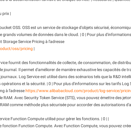
modèle pour répondre à vos besoins
uniques.
 prix |
n bucket OSS. OSS est un service de stockage d'objets sécurisé, économiqu
r de grands volumes de données dans le cloud. | 0 | Pour plus d'informations
t Storage Service Pricing à l'adresse
oduct/oss/pricing
|
vice fournit des fonctionnalités de collecte, de consommation, de distribu
e journal. Il permet d'améliorer de manière exhaustive les capacités de t
ournaux. Log Service est utilisé dans des scénarios tels que la R&D intell
 opérations et la sécurité. | 0 | Pour plus d'informations sur les tarifs Log 
ing à l'adresse
https://www.alibabacloud.com/product/log-service/prici
rôle RAM. Avec Security Token Service (STS), vous pouvez émettre des jeto
s RAM comme méthode plus sécurisée pour accorder des autorisations d'ac
ervice Function Compute utilisé pour gérer les fonctions. | 0 | |
 une fonction Function Compute. Avec Function Compute, vous pouvez créer