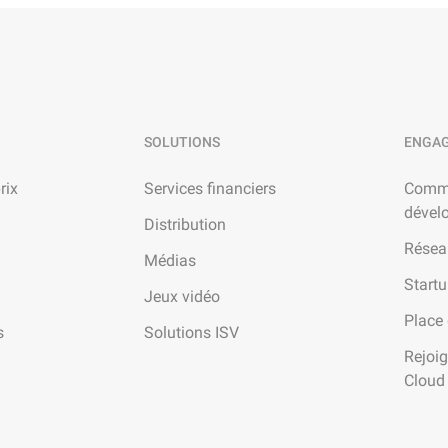
SOLUTIONS
ENGA
rix
Services financiers
Comm
dével
Distribution
Résea
Médias
Start
Jeux vidéo
Place
s
Solutions ISV
Rejoi
Cloud