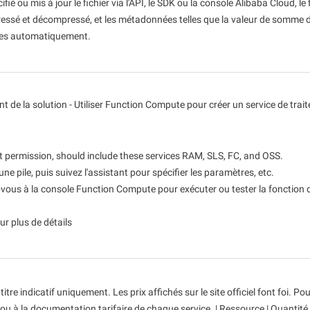
de caméra avancé
vidéo de conte
ié ou mis à jour le fichier via l'API, le SDK ou la console Alibaba Cloud, le 
ite
ssé et décompressé, et les métadonnées telles que la valeur de somme 
pour tous vos
Wan2.7-VideoEdit
ues automatiquement.
ec profondeur
Prend en charge à la fois l'édition
céral
localisée et globale avec invite
nt de la solution - Utiliser Function Compute pour créer un service de trai
Service IA
Cas d'utilis
Expérience de modèle
AI Token Plan
t permission, should include these services RAM, SLS, FC, and OSS.
gent,
Vivez une expérience complète des
À partir de 6 $/mois. C
ement dédié à
capacités du modèle multimodal en
dépensez moins
une pile, puis suivez l'assistant pour spécifier les paramètres, etc.
ligne.
les modalités.
ez-vous à la console Function Compute pour exécuter ou tester la fonction 
Plateforme pour l'IA
Création vidéo
té par IA qui
Une plateforme d'ingénierie
Élevez votre p
r plus de détails
des
algorithmique native IA pour la
professionnell
vement de code
modélisation de bout en bout, la
Réglage fin du modèle de génération
ion multi-
formation et le déploiement de services
vidéo
n des tâches.
d'inférence.
Personnalisez les capacités texte vers
itre indicatif uniquement. Les prix affichés sur le site officiel font foi. Po
vidéo de Wan grâce au réglage fin du
 ou à la documentation tarifaire de chaque service. | Ressource | Quantité 