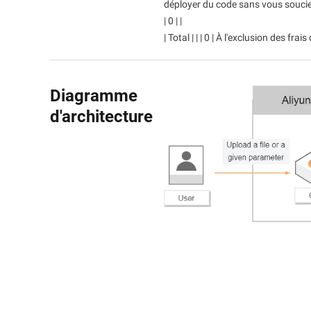
déployer du code sans vous soucier 
| 0 | |
| Total | | | 0 | À l'exclusion des fr
Diagramme
d'architecture