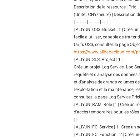
Serverless
Description de la ressource | Prix
(Unité : CNY/heure) | Description du
Outils de développeur
| --- | --- | --- | --- | --- |
| ALIYUN::OSS::Bucket | 1 | Crée u
Migration et gestion O&M
facile à utiliser, capable de traite
Apsara Stack
tarifs OSS, consultez la page Objec
https://www.alibabacloud.com/pr
| ALIYUN::SLS::Project | 1 |
Crée un projet Log Service. Log Ser
requête et d'analyse des données d
et d'analyse de grands volumes de j
l'exploitation et la maintenance, les
consultez la page Log Service Pric
| ALIYUN::RAM::Role | 1 | Crée un 
d'accès temporaires pour les rôle
| |
| ALIYUN::FC::Service | 1 | Crée un s
| ALIYUN::FC::Function | 2 | Crée