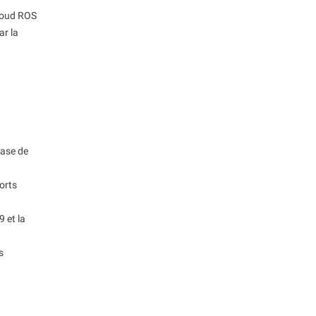
loud ROS
ar la
base de
orts
 et la
s