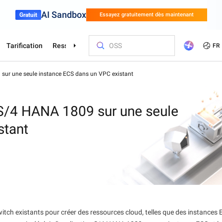
AI Sandbox
Gratuit
Essayez gratuitement dès maintenant
Tarification
Ressources
Partenaires
Assistance
FR
ur une seule instance ECS dans un VPC existant
loud
ues
 professionnels
Services financiers
Jeux
Clients et
Optimisez 
Formation e
Trouver un
Nous conta
s Alibaba Cloud
Essayez 
é automobile en
Innover plus rapidement avec Alibaba
Développez rap
e à l'IA
Cloud
Plateforme de développement de modèles d'applications et de services à grande échelle pour les entreprises.
une grande ouv
r (SAS)
Asia Accelerator
Options de tarification
Blog
Marché Alibaba Cloud
파트너를 위한 우선 기술 지원으로, 전
Studio de modèles Alibaba Cloud
Jeux Olympiq
Migrez et éc
Académie Ali
Hub des parte
Connectez-vo
Elastic Com
S/4 HANA 1809 sur une seule
담 매니저가 지정되며 더 빠르게 문제를
e par l'IA
légères
 prix
s
our construire
s experts pour
Accélérez votre réussite en Asie avec
Tirez le meilleur parti d'Alibaba Cloud
Dernières informations sur le cloud et
Explorez les solutions prêtes à déployer
Surchargez votre parcours d'IA sans effort
Alibaba Cloud 
Performances 
Développez de
Trouvez rapide
Partagez vos c
Hébergez votr
stant
Sports
Chaîne d'appr
해결할 수 있습니다.
ère rentable
 votre
s solutions
ser votre
Alibaba Cloud
avec une tarification flexible
tendances des développeurs
de nos partenaires et ISV
Partagez vos commentaires et aidez-
avec les modèles GenAI leaders de
Olympiques ave
coût.
obtenez des ce
idéal
nous à amélior
les charges d
 les parcours
Numérisation de l'industrie du sport avec
Alimentez votr
ns
nous à améliorer Alibaba Cloud
l'industrie
Powered
formation assu
n'importe où
une technologie intelligente
d'approvisionn
bernetes (ACK)
Go Global
Livres blancs
Platform for AI (PAI)
Études de cas
Centre Promo
Contacter le s
Elastic IP A
ons et les
cloud fiable,
intelligentes, e
 dans le
le des
 produits
s, l'accès au
e étape - de la
Les avantages de notre partenariat
Recherche qui explore le comment et le
Effectuer des tâches d'ingénierie de bout
Découvrez com
Débloquer les 
Parlez à un ex
Gérez vos IP
HappyHorse-1.1-T2V
Qwen3.7-Max
es sur une
se sur le
mondial
pourquoi derrière notre technologie
en bout
développent leu
d'Alibaba Clou
un devis perso
indépendante
en matière de
Génération créative cinématographique,
Base d'agent p
nde
ntelligent
gérée
aire ISV
Cloud
entreprise
réseau Intern
ique
détails dynamiques ultimes
long terme et f
Trust Center
Certificate Management Service
Rapport de l'a
Object Stor
tinents, notre
pour vous,
(Original SSL Certificate)
accompagne
es de votre
Autonomiser les entreprises avec une
Lisez ce que di
Stockez de g
Wan2.7-T2V
Qwen3-VL-Pl
e et
infrastructure cloud sécurisée, conforme
Créez une connexion sûre et sécurisée
analystes du s
dans le cloud
itch existants pour créer des ressources cloud, telles que des instances 
,
T2V de haute fidélité, durée 15s, contrôle
VL natif, rais
s
et mondialement fiable
entre votre site Web et les utilisateurs
n'importe qu