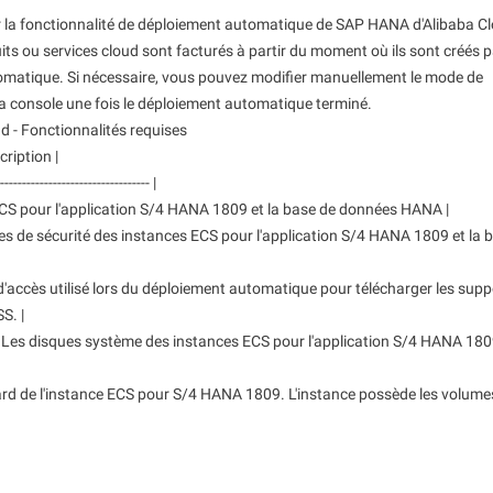
modèle pour répondre à vos besoins
r la fonctionnalité de déploiement automatique de SAP HANA d'Alibaba C
uniques.
its ou services cloud sont facturés à partir du moment où ils sont créés p
omatique. Si nécessaire, vous pouvez modifier manuellement le mode de
 console une fois le déploiement automatique terminé.
d - Fonctionnalités requises
cription |
----------------------------------- |
 ECS pour l'application S/4 HANA 1809 et la base de données HANA |
upes de sécurité des instances ECS pour l'application S/4 HANA 1809 et la 
e d'accès utilisé lors du déploiement automatique pour télécharger les supp
S. |
 | Les disques système des instances ECS pour l'application S/4 HANA 1809
dard de l'instance ECS pour S/4 HANA 1809. L'instance possède les volume