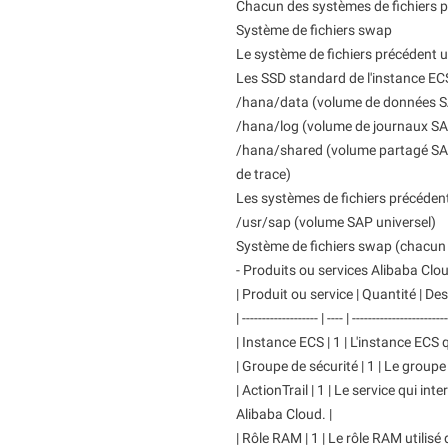
Chacun des systèmes de fichiers pr
Système de fichiers swap
Le système de fichiers précédent u
Les SSD standard de l'instance EC
/hana/data (volume de données 
/hana/log (volume de journaux S
/hana/shared (volume partagé SAP H
de trace)
Les systèmes de fichiers précédents
/usr/sap (volume SAP universel)
Système de fichiers swap (chacun d
- Produits ou services Alibaba Clou
| Produit ou service | Quantité | Des
| ------------------- | ---- | -----------------------
| Instance ECS | 1 | L'instance ECS
| Groupe de sécurité | 1 | Le grou
| ActionTrail | 1 | Le service qui 
Alibaba Cloud. |
| Rôle RAM | 1 | Le rôle RAM utilisé 