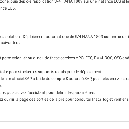
de caméra avancé
vidéo de conte
zone, puis déploie l'application S/4 HANA 1809 sur une instance ECS et l
ite
ance ECS.
pour tous vos
Wan2.7-VideoEdit
ec profondeur
Prend en charge à la fois l'édition
céral
localisée et globale avec invite
e la solution - Déploiement automatique de S/4 HANA 1809 sur une seule 
 suivantes :
Service IA
Cas d'utilis
t permission, should include these services VPC, ECS, RAM, ROS, OSS and
Expérience de modèle
AI Token Plan
gent,
Vivez une expérience complète des
À partir de 6 $/mois. C
ement dédié à
capacités du modèle multimodal en
dépensez moins
toire pour stocker les supports requis pour le déploiement.
ligne.
les modalités.
e site officiel SAP à l'aide du compte S autorisé SAP, puis téléversez-les d
Plateforme pour l'IA
Création vidéo
e.
té par IA qui
Une plateforme d'ingénierie
Élevez votre p
ile, puis suivez l'assistant pour définir les paramètres.
des
algorithmique native IA pour la
professionnell
z ouvrir la page des sorties de la pile pour consulter Installlog et vérifier si
vement de code
modélisation de bout en bout, la
Réglage fin du modèle de génération
ion multi-
formation et le déploiement de services
vidéo
n des tâches.
d'inférence.
Personnalisez les capacités texte vers
vidéo de Wan grâce au réglage fin du