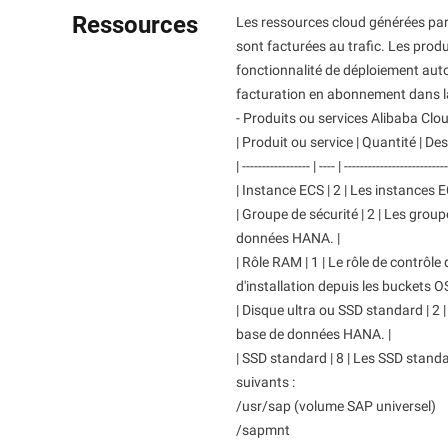
Ressources
Serverless
Les ressources cloud générées pa
sont facturées au trafic. Les produ
Outils de développeur
fonctionnalité de déploiement aut
facturation en abonnement dans la
Migration et gestion O&M
- Produits ou services Alibaba Clou
Apsara Stack
| Produit ou service | Quantité | Des
| ----------------- | ---- | -------------------------
| Instance ECS | 2 | Les instances
| Groupe de sécurité | 2 | Les gro
données HANA. |
| Rôle RAM | 1 | Le rôle de contrôl
d'installation depuis les buckets OS
| Disque ultra ou SSD standard | 2
base de données HANA. |
| SSD standard | 8 | Les SSD stan
suivants :
/usr/sap (volume SAP universel)
/sapmnt