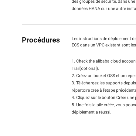
photoréalisme exquis
des groupes de sécurité, dans une 
Domain Names and Webs
Stockage
données HANA sur une autre inst
Un nom de domaine idéal 
Sécurité et conformité
Wan2.7-I2V
besoins
Réseautage et CDN
I2V cinématographique av
Données et analyses
émotionnelle et impact vis
Sécurité
Service et application
Procédures
Les instructions de déploiement d
d'entreprise
Intergiciel
ECS dans un VPC existant sont les
Application GenAI
Migration vers le cloud
Base de données
1. Check the alibaba cloud accoun
Qoder
Cloud Native
Informatique analytique
Trail(optional).
Assistant de codage intelli
disponible pour un déploi
2. Créez un bucket OSS et un réper
Cloud hybride
Services média
l'entreprise.
3. Téléchargez les supports depuis l
Qoder CN
répertoire créé à l'étape précédent
Solutions pour PME
Services d'entreprise et
Assistant de codage alimen
4. Cliquez sur le bouton Créer une p
communication cloud
augmente la productivité 
5. Une fois la pile créée, vous pouve
développeurs avec l'achè
Noms de domaine et sites
intelligent, le chat IA, l'édit
déploiement a réussi.
fichiers et l'automatisatio
Web
Calcul de l'utilisateur final