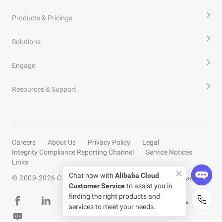
Products & Pricings
Solutions
Engage
Resources & Support
Careers
About Us
Privacy Policy
Legal
Integrity Compliance Reporting Channel
Service Notices
Links
Chat now with
Alibaba Cloud
© 2009-
2026
Copyright by Alibaba Cloud All rights reserved
Customer Service
to assist you in
finding the right products and
services to meet your needs.