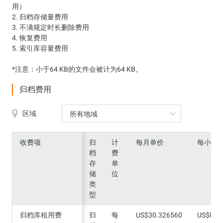
用）
2. 归档存储量费用
3. 不满规定时长删除费用
4. 恢复费用
5. 索引库容量费用
*注意：小于64 KB的文件会被计为64 KB。
归档费用
区域
所有地域
收费项
收费项
归
计
每月单价
每小时
档
费
存
单
储
位
类
型
归档库租用费
归档库租用费
归
每
US$30.326560
US$0.0