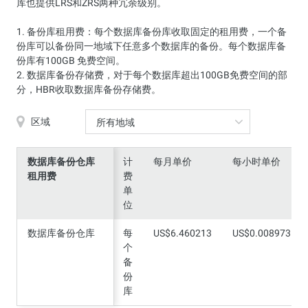
库也提供LRS和ZRS两种冗余级别。
1. 备份库租用费：每个数据库备份库收取固定的租用费，一个备
份库可以备份同一地域下任意多个数据库的备份。每个数据库备
份库有100GB 免费空间。
2. 数据库备份存储费，对于每个数据库超出100GB免费空间的部
分，HBR收取数据库备份存储费。
区域
所有地域
数据库备份仓库
数据库备份仓库
计
每月单价
每小时单价
租用费
租用费
费
单
位
数据库备份仓库
数据库备份仓库
每
US$6.460213
US$0.008973
个
备
份
库