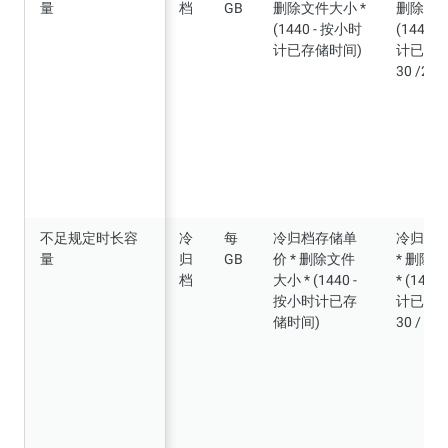
量
量
档
GB
删除文件大小 *
删除文件
(1440 - 按小时
(1440 
计已存储时间)
计已存储
30 /24
不足规定时长容
不足规定时长容
冷
每
冷归档存储单
冷归档
量
量
归
GB
价 * 删除文件
* 删除
档
大小 * (1440 -
* (144
按小时计已存
计已存储
储时间)
30 / 24