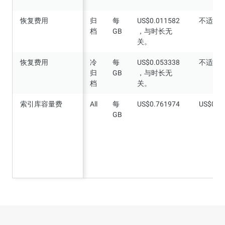
恢复费用
恢复费用
归
每
US$0.011582
不适用
档
GB
，与时长无
关。
恢复费用
恢复费用
冷
每
US$0.053338
不适用
归
GB
，与时长无
档
关。
索引库容量费
索引库容量费
All
每
US$0.761974
US$0.0
GB