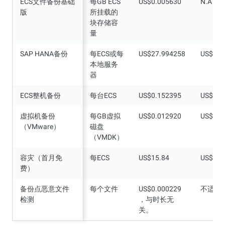
ECS文件备份基础
ECS文件备份基础
每GB ECS
US$0.005630
N.A
版
版
所挂载的
块存储容
量
SAP HANA备份
SAP HANA备份
每ECS或每
US$27.994258
US$0.0
本地服务
器
ECS整机备份
ECS整机备份
每台ECS
US$0.152395
US$0.0
虚拟机备份
虚拟机备份
每GB虚拟
US$0.012920
US$0.0
（VMware）
（VMware）
磁盘
（VMDK）
容灾（首月免
容灾（首月免
每ECS
US$15.84
US$0.0
费）
费）
备份点恶意文件
备份点恶意文件
每个文件
US$0.000229
不适用
检测
检测
，与时长无
关。