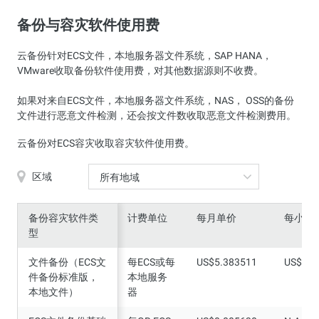
备份与容灾软件使用费
云备份针对ECS文件，本地服务器文件系统，SAP HANA，
VMware收取备份软件使用费，对其他数据源则不收费。
如果对来自ECS文件，本地服务器文件系统，NAS， OSS的备份
文件进行恶意文件检测，还会按文件数收取恶意文件检测费用。
云备份对ECS容灾收取容灾软件使用费。
区域
所有地域
备份容灾软件类
备份容灾软件类
计费单位
每月单价
每小时
型
型
文件备份（ECS文
文件备份（ECS文
每ECS或每
US$5.383511
US$0.0
件备份标准版，
件备份标准版，
本地服务
本地文件）
本地文件）
器