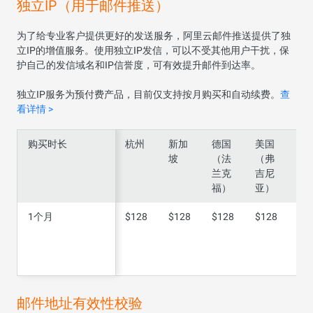
独立IP（用于邮件推送）
为了给专业客户提供更好的发送服务，阿里云邮件推送提供了独
立IP的增值服务。使用独立IP发信，可以不受其他用户干扰，保
护自己的发信域名和IP信誉度，可有效提升邮件到达率。
独立IP服务为预付费产品，目前仅支持按月购买和自动续费。
查
看详情 >
购买时长
购买时长
杭州
新加
德国
美国
坡
（法
（弗
兰克
吉尼
福）
亚）
1个月
1个月
$128
$128
$128
$128
立
即
选
购
邮件地址有效性校验