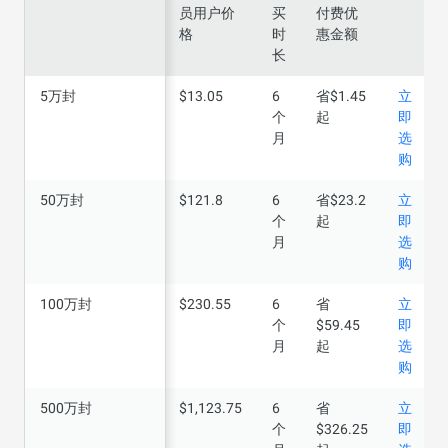
员用户价
买
付费优
格
时
惠金额
长
5万封
5万封
$13.05
6
省$1.45
立
个
起
即
月
选
购
50万封
50万封
$121.8
6
省$23.2
立
个
起
即
月
选
购
100万封
100万封
$230.55
6
省
立
个
$59.45
即
月
起
选
购
500万封
500万封
$1,123.75
6
省
立
个
$326.25
即