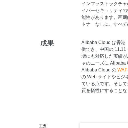
インフラストラクチャ
Serverless
イバーセキュリティの
能性があります。画期
開発者ツール
トナーなしに、すべて
移行と O&M 管理
Apsara Stack
成果
Alibaba Clou
供でき、中国の 11.
増にも対応した実績があ
ャのニーズに Aliba
Alibaba Cloud の
WAF
の Web サイトや
ている点です。そして最後に
質を犠牲にすることな
主要