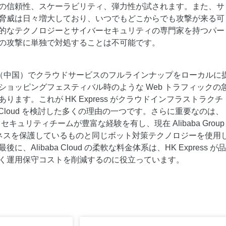
スタマイズし、独自の要件を満たすこと
の信頼性、スケーラビリティ、弾力性が試されます。また、サ
ができます。
脅威は日々増大しており、いつでもどこからでも攻撃が来る可
的なテクノロジーとサイバーセキュリティの専門家を持つパー
の攻撃に単独で対処することは不可能です。
d は香港（中国）でクラウドサービスのフルラインナップをローカルに
11 ショッピングフェスティバル時のような Web トラフィックの
ります。これが HK Express がクラウドインフラストラクチ
ba Cloud を検討した多くの理由の一つです。さらに重要なのは、
セキュリティチームが豊富な経験を有し、現在 Alibaba Group
ビジネスを保護しているものと同じボット対策テクノロジーを使用
、Alibaba Cloud の柔軟な料金体系は、HK Express が
く運用保守コストを削減するのに役立っています。