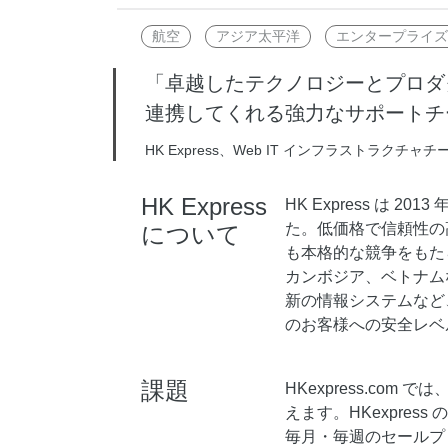
Wan2.7-I2V
Domain Names and Web
セキュリティとコンプライ
航空
アジア太平洋
エンタープライズ
ネットワークと CDN
1 枚の画像から、深い情
あらゆるニーズに最適なド
アンス
像美を持つシネマティック
セキュリティ
「卓越したテクノロジーとプロダクトに
データと分析
連携してくれる強力なサポートチ
ミドルウェア
エンタープライズサービス
HK Express、Web IT インフラストラクチャチ
データベース
生成 AI アプリケ
とアプリケーション
分析コンピューティング
HK Express
Qoder
クラウド移行
HK Express は 
企業専用のデプロイに使用
た。低価格で信頼性の
について
メディアサービス
クラウドネイティブ
リジェントコーディングア
も本格的な競争をもた
す。
カンボジア、ベトナム
エンタープライズサービス
ハイブリッドクラウド
Qoder CN
新の情報システムなど
とクラウドコミュニケーシ
インテリジェントなコード補
中小企業向けソリューショ
のお客様への安全レベ
ョン
ット、複数ファイルの編集
ン
化により開発者の生産性を
ドメイン名と Web サイト
で強化されたコーディング
課題
HKexpress.c
です。
エンドユーザーコンピュー
えます。HKexpre
ティング
毎月・毎週のセールプ