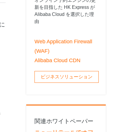
オンライン予約エンジンの更
 M コンテキストの動画解
グに対応し、プロンプトに高精度で追従
バー
新を目指した HK Express が
Alibaba Cloud を選択した理
Alibaba Cloud Academy：
由
Tech & Biz トレーニング
密に
Web Application Firewall
ケース
(WAF)
n
Alibaba Cloud CDN
AI セービングプラン
Hot
デル対応。定額制で大きく
期間限定！利用量に応じ、AI コストを最
大 47% 削減。
ビジネスソリューション
成
AI 画像作成
2.6 で、プロフェッショナルな
コピーライティング、画像生成、ポスタ
さらにレベルアップできま
ーデザインのためのオールインワンのク
リエイティブスイートです。
行
関連ホワイトペーパー
。