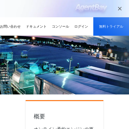
お問い合わせ
ドキュメント
コンソール
ログイン
無料トライアル
メディアとエンターテイメント
ンサイト
適化
グと認定
を探す
せ
最新情報
開発者ハブ
パートナーになる
推奨されるプログラム
デルを試す
高可用性を維持しながら、
デジタル化されたメディアジャーニー
やい成長を促進
解、画像生成、およびビデオ生成をサポートします。
で、今日のメディア市場向けにコンテン
競技大会
d Academy
ブ
がる
pute Service (ECS)
イベントとウェビナー
Alibaba Cloud プロジェクトハブ
パートナーネットワーク
無料トライアル：80+ のプ
ツを準備
oud は、Al で強化されたクラ
格。
トレーニングでクラウドス
ナーを素早く見つける
有し、Alibaba Cloud
トをホストし、エンタープライ
今後のイベントとオンデマンドイベント
プラットフォームを使用して開発者が構
Alibaba Cloud のチャネル、テクノロジ
ロダクト、100 万トークン /
ーン
ジーでオリンピック競技大
け、認定資格を取得しまし
てる
ードをどこでも拡張
を簡単に確認
築した実際のプロジェクトを探索しまし
ー、MSP パートナー、その他のパートナ
モデル
ント、効率的、かつ信頼で
ンセンター
ょう。
ープログラムのパートナーポータル
ションでサプライチェーン
ィ
Address (EIP)
プロダクトと機能のアップデート情報
開発者 MVP
ba Cloud オファーとプロモ
プロダクトの最新情報を入
loud をビジネスの成長に役立
知らせします
門家と話し、お客様のビジ
IP を個別に管理してインター
Alibaba Cloud サービスの最新の変更情
私たちのコミュニティをリードし、構築
手しましょう
Qwen3.7-Plus
様の紹介
たカスタム見積りを取得
トワークの品質を向上
報を入手できます。
し、刺激する開発者を祝福
ント基盤、長期推論、クロ
ネイティブマルチモーダル、1M コンテキ
最新の Alibaba Cloud オフ
ーク対応
スト、エージェントコーディング
ポート
RDS
プレスルーム
ァーのお知らせ
アナリスト企業による
バックアップを使用して、ビジ
概要
最新ニュースとメディアリリース
us
Wan2.7-Image-Pro
ud の評価
を保存および管理
スマートにスケーリング：
視覚・言語統合と空間推論
インタラクティブ編集と長文レンダリン
企業向け軽量クラウドサー