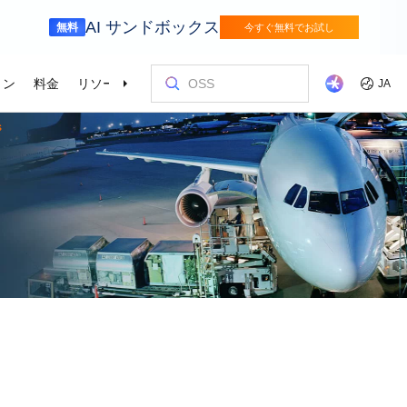
AI サンドボックス
無料
今すぐ無料でお試し
ョン
料金
リソース
パートナー
サポート
JA
s
金融サービス
ゲーム
を選ぶ理由
ッショナルサービス
お客様とイ
コストを最
トレーニン
パートナー
お問い合わ
odel Studio
視覚モ
動車業界を変革
Alibaba Cloudでイノベーションを加速さ
グローバルで
せる
エンタープライズグレードの大規模モデルサービスとアプリケーション開発プラットフォームです。
ゲームのすば
画像の理
er (SAS)
ス
ビス
Asia Accelerator
料金オプション
ブログ
Alibaba Cloud Marketplace
パートナー支援プログラム
Alibaba Cloud Model Studio
オリンピック
移行して節約
Alibaba Clou
パートナーハ
私たちとつな
Elastic Com
効率よく実行
即座に料金を
し、AIソリューショ
、移行、最適
Alibaba Cloud でアジアでの成功を加速
柔軟な料金で Alibaba Cloud を最大限に
クラウドに関する最新のインサイトと開
パートナーと ISV からすぐにデプロイで
専任マネージャーによるパートナー向け
業界をリードする生成 AI モデルで、AI の
Alibaba Cl
高性能・低価
専門家による
理想のパート
フィードバックを共
Web サイ
スポーツ
サプライチェ
によるサービ
活用
発者向けのトレンド情報
きるソリューションを探す
の優先技術サポートとより迅速な問題解
利用を容易に促進
ウドテクノロ
キルを身に着
の改善に役立
ズワークロ
の購買プロセス
インテリジェントテクノロジーでスポー
インテリジェ
ローバルネットワ
bernetes
Go Global
プロモーショ
決
会をサポート
ょう。
合わせた最適
ツ業界をデジタル化
きるソリュー
ホワイトペーパー
Platform for AI (PAI)
ケーススタデ
お問い合わせ
Elastic IP 
的なクラウド
グローバルパートナーシップのメリット
最新の Aliba
を強化
oud のプレゼン
 インフラストラク
ダクトを無料で
しょう。
ソース、市場へ
ープライズま
Alibaba Cloud のテクノロジーの背後に
エンドツーエンドのエンジニアリングタス
Alibaba C
ーションをお
セールスの専
パブリック 
HappyHorse-1.1-T2V
Qwen3.7-Max
トラストセンター
ケーションを実
サポートを活
サポート
ある方法と理由を探る研究
クの実行
てているお客
ネスに合わせ
ネットネッ
、全面進化。
映画級のクリエイティブ生成で、究極の
汎用エージェ
ーションエク
セキュアでコンプライアンスが高く、グ
ダイナミックなディテールまで再現
スフレームワ
Service
Object Storage Service (OSS)
アナリストレ
ApsaraDB 
ローバルに信頼できるクラウドインフラ
え、お客様のそ
ーション
ストラクチャで企業を強化
大量のデータをクラウドに保存し、時間と
業界のトップ
自動監視と
Wan2.7-T2V
Qwen3-VL-Pl
なフォトリア
に安全でセキュ
場所を問わずアクセス
Alibaba Clo
ネスデータ
を向上
最長 15 秒の精細な動画を高速生成し、高
ネイティブな