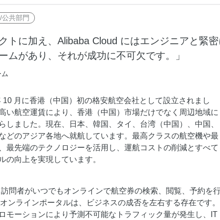
度なカメラワークで映像を自在に演出
を最適化し、1
析にも対応
site
/公共部門
Wan2.7-VideoEdit
感と圧倒的な映
メイン
動画を生成
プロンプトひとつで局所から全体まで、
加え、Alibaba Cloud にはエンジニアと緊
柔軟に動画を編集
ームがあり、それが成功に不可欠です。」
ーム
ーション
AI サービス
AI ユース
モデルエクスペリエンス
AI Token Pla
2013 年 10 月に香港（中国）初の格安航空会社として設立されまし
可能なインテ
本格的なマルチモーダルモデル機能をオ
プラン・多モ
高い航空運賃により、香港（中国）市場だけでなく周辺地域に
シスタントで
ンラインでご体験ください。
お得。
らしました。現在、日本、韓国、タイ、台湾（中国）、中国、
などのアジア各地へ就航しています。最高クラスの航空機や最
Platform for AI
AI ビデオ作
、最先端のテクノロジーを活用し、運航コストの削減とすべて
完、AI チャ
エンドツーエンドのモデリング、トレー
Wanxiang 
ルの向上を実現しています。
、タスク自動
ニング、および推論サービスをデプロイ
ビデオ制作を
向上する、AI
するのための、AI ネイティブアルゴリズ
す。
ビデオ生成モデルのファインチューニ
アシスタント
ムエンジニアリングプラットフォームで
ング
om では、訪問者がいつでもオンラインで航空券の検索、閲覧、予約を
す。
モデルのファインチューニングにより、
ss のオンラインポータルは、ビジネスの成否を左右する存在です
Wan のテキストからビデオ生成機能をカ
ロモーションにより予測不可能なトラフィック量が発生し、IT