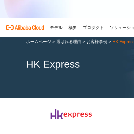
モデル
概要
プロダクト
ソリューシ
ホームページ
>
選ばれる理由
>
お客様事例
>
HK Expres
プロダクト
自動車
Alibaba Cloud 
おすすめの商品
概要とツール
技術リソース
マーケットプレイス
サポートとプロフェ
Alibaba Cloud M
複雑さを強さへ。AI が自
HK Express
する。
Alibaba Cloud について
Simple Application Serv
料金計算ツール
ドキュメント
ISV 向け AI アライアン
プロフェッショナルサー
AI駆動のクラウド技術
軽量アプリを簡単にコスト
使用量とニーズに基づいて
プロダクトガイドと FAQ
Alibaba Cllud と提携
クラウドジャーニーを設計
リテール
見積もり
ンを構築して共に成長
化するためのエキスパート
AI ソリューションで小売
Alibaba Cloud のグ
Container Service for Ku
アーキテクチャセンター
ス
モデル
業種別
おすすめの商品
を効率化し、一人ひとりに
ーク
(ACK)
無料トライアル
お客様の ISV を育成
サポートプラン
信頼性が高く、安全で効率
な体験を届けます
世界における Alibaba Cl
マネージド Kubernetes
80 を超えるクラウドプロ
アーキテクチャを設計しま
ISV パートナーとしてリ
スタートアップからエンタ
技術ソリューション
Qwen3.8-Max
AI と機械学習
スとご利用可能地域の紹介
チャでコンテナー化アプリ
お試しください。
のアクセス、市場への参入
で、あらゆる段階で柔軟に
コーディングも専門業務も
インテリジェントソリュ
行、スケーリング
用
AI
コンピューティング
グローバルオフィス
Certificate Management 
スプローラー
Qwen-Image-3.0
(Original SSL Certificate)
世界4大陸にオフィスを構
AI が導く、最適なソリュ
ウェブサイト
コンテナ
プロ仕様の図解生成と精緻
ばでサービスをご提供
Web サイトとユーザー間
リズムで、視覚表現の品質
アな接続を作成
ネットワーク
ストレージ