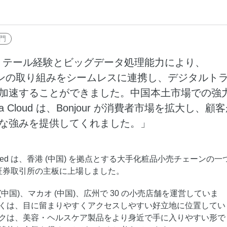
度なカメラワークで映像を自在に演出
を最適化し、1
析にも対応
site
Wan2.7-VideoEdit
感と圧倒的な映
メイン
動画を生成
プロンプトひとつで局所から全体まで、
部門
柔軟に動画を編集
なニューリテール経験とビッグデータ処理能力により、
ンラインの取り組みをシームレスに連携し、デジタルト
ーション
AI サービス
AI ユース
加速することができました。中国本土市場での強
モデルエクスペリエンス
AI Token Pla
 Cloud は、Bonjour が消費者市場を拡大し、顧
可能なインテ
本格的なマルチモーダルモデル機能をオ
プラン・多モ
な強みを提供してくれました。」
シスタントで
ンラインでご体験ください。
お得。
Platform for AI
AI ビデオ作
完、AI チャ
エンドツーエンドのモデリング、トレー
Wanxiang 
gs Limited は、香港 (中国) を拠点とする大手化粧品小売チェーンの一
、タスク自動
ニング、および推論サービスをデプロイ
ビデオ制作を
港証券取引所の主板に上場しました。
向上する、AI
するのための、AI ネイティブアルゴリズ
す。
ビデオ生成モデルのファインチューニ
アシスタント
ムエンジニアリングプラットフォームで
港 (中国)、マカオ (中国)、広州で 30 の小売店舗を運営していま
ング
す。
くは、目に留まりやすくアクセスしやすい好立地に位置してい
モデルのファインチューニングにより、
クは、美容・ヘルスケア製品をより身近で手に入りやすい形で
Wan のテキストからビデオ生成機能をカ