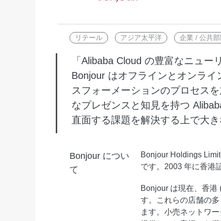
Wan2.7-I2V
Domain Names and Web
セキュリティとコンプライ
ネットワークと CDN
1 枚の画像から、深い情
あらゆるニーズに最適なド
アンス
像美を持つシネマティック
リテール
アジア太平洋
企業 / 公共
セキュリティ
データと分析
ミドルウェア
「Alibaba Cloud の豊富
エンタープライズサービス
Bonjour はオフラインとオ
データベース
生成 AI アプリケ
とアプリケーション
スフォーメーションのプロセスを
分析コンピューティング
Qoder
クラウド移行
なプレゼンスと知見を持つ Alibaba
企業専用のデプロイに使用
メディアサービス
直面する課題を解決する上で大き
クラウドネイティブ
リジェントコーディングア
す。
エンタープライズサービス
ハイブリッドクラウド
Qoder CN
とクラウドコミュニケーシ
インテリジェントなコード補
Bonjour Holdin
Bonjour につい
中小企業向けソリューショ
ョン
ット、複数ファイルの編集
です。2003 年に香
て
ン
化により開発者の生産性を
ドメイン名と Web サイト
で強化されたコーディング
Bonjour は現在、香
です。
エンドユーザーコンピュー
す。これらの店舗の多
ティング
ます。小売ネットワー