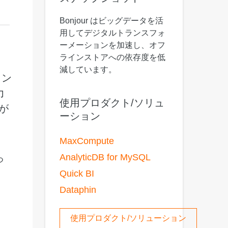
 M コンテキストの動画解
グに対応し、プロンプトに高精度で追従
バー
Bonjour はビッグデータを活
Alibaba Cloud Academy：
用してデジタルトランスフォ
Tech & Biz トレーニング
ーメーションを加速し、オフ
ラインストアへの依存度を低
減しています。
ラン
ケース
力
使用プロダクト/ソリュ
n
AI セービングプラン
Hot
客が
ーション
デル対応。定額制で大きく
期間限定！利用量に応じ、AI コストを最
大 47% 削減。
MaxCompute
成
AI 画像作成
AnalyticDB for MySQL
2.6 で、プロフェッショナルな
コピーライティング、画像生成、ポスタ
つ
さらにレベルアップできま
ーデザインのためのオールインワンのク
Quick BI
リエイティブスイートです。
Dataphin
使用プロダクト/ソリューション