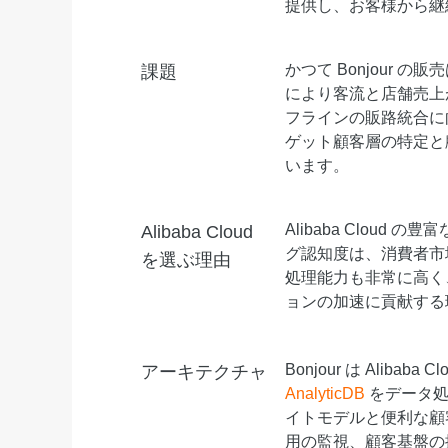
提供し、お客様から継
Serverless
開発者ツール
かつて Bonjour
課題
により客流と店舗売上が
移行と O&M 管理
フラインの販路統合に
Apsara Stack
ゲット顧客層の特定と
います。
Alibaba Clou
Alibaba Cloud
グ認知度は、消費者市
を選ぶ理由
処理能力も非常に高く
ョンの加速に貢献する
Bonjour は Alibaba C
アーキテクチャ
AnalyticDB
をデータ処
イトモデルと便利な顧
用の監視、顧客基盤の