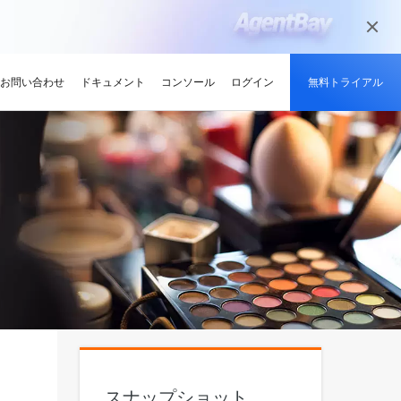
お問い合わせ
ドキュメント
コンソール
ログイン
無料トライアル
メディアとエンターテイメント
ンサイト
適化
グと認定
を探す
せ
最新情報
開発者ハブ
パートナーになる
推奨されるプログラム
デルを試す
高可用性を維持しながら、
デジタル化されたメディアジャーニー
やい成長を促進
解、画像生成、およびビデオ生成をサポートします。
で、今日のメディア市場向けにコンテン
競技大会
d Academy
ブ
がる
pute Service (ECS)
イベントとウェビナー
Alibaba Cloud プロジェクトハブ
パートナーネットワーク
無料トライアル：80+ のプ
ツを準備
oud は、Al で強化されたクラ
格。
トレーニングでクラウドス
ナーを素早く見つける
有し、Alibaba Cloud
トをホストし、エンタープライ
今後のイベントとオンデマンドイベント
プラットフォームを使用して開発者が構
Alibaba Cloud のチャネル、テクノロジ
ロダクト、100 万トークン /
ーン
ジーでオリンピック競技大
け、認定資格を取得しまし
てる
ードをどこでも拡張
を簡単に確認
築した実際のプロジェクトを探索しまし
ー、MSP パートナー、その他のパートナ
モデル
ント、効率的、かつ信頼で
ンセンター
ょう。
ープログラムのパートナーポータル
ションでサプライチェーン
ィ
Address (EIP)
プロダクトと機能のアップデート情報
開発者 MVP
ba Cloud オファーとプロモ
プロダクトの最新情報を入
loud をビジネスの成長に役立
知らせします
門家と話し、お客様のビジ
IP を個別に管理してインター
Alibaba Cloud サービスの最新の変更情
私たちのコミュニティをリードし、構築
手しましょう
Qwen3.7-Plus
様の紹介
たカスタム見積りを取得
トワークの品質を向上
報を入手できます。
し、刺激する開発者を祝福
ント基盤、長期推論、クロ
ネイティブマルチモーダル、1M コンテキ
最新の Alibaba Cloud オフ
ーク対応
スト、エージェントコーディング
ポート
RDS
プレスルーム
ァーのお知らせ
アナリスト企業による
バックアップを使用して、ビジ
最新ニュースとメディアリリース
us
Wan2.7-Image-Pro
ud の評価
を保存および管理
スマートにスケーリング：
視覚・言語統合と空間推論
インタラクティブ編集と長文レンダリン
スナップショット
企業向け軽量クラウドサー