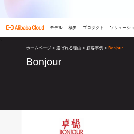
モデル
概要
プロダクト
ソリューシ
>
ホームページ
>
選ばれる理由
>
顧客事例
>
Bonjour
プロダクト
自動車
Alibaba Cloud 
おすすめの商品
概要とツール
技術リソース
マーケットプレイス
サポートとプロフェ
Alibaba Cloud M
複雑さを強さへ。AI が自
Bonjour
する。
Alibaba Cloud について
Simple Application Serv
料金計算ツール
ドキュメント
ISV 向け AI アライアン
プロフェッショナルサー
AI駆動のクラウド技術
軽量アプリを簡単にコスト
使用量とニーズに基づいて
プロダクトガイドと FAQ
Alibaba Cllud と提携
クラウドジャーニーを設計
リテール
見積もり
ンを構築して共に成長
化するためのエキスパート
AI ソリューションで小売
Alibaba Cloud のグ
Container Service for Ku
アーキテクチャセンター
ス
モデル
業種別
おすすめの商品
を効率化し、一人ひとりに
ーク
(ACK)
無料トライアル
お客様の ISV を育成
サポートプラン
信頼性が高く、安全で効率
な体験を届けます
世界における Alibaba Cl
マネージド Kubernetes
80 を超えるクラウドプロ
アーキテクチャを設計しま
ISV パートナーとしてリ
スタートアップからエンタ
技術ソリューション
Qwen3.8-Max
AI と機械学習
スとご利用可能地域の紹介
チャでコンテナー化アプリ
お試しください。
のアクセス、市場への参入
で、あらゆる段階で柔軟に
コーディングも専門業務も
インテリジェントソリュ
行、スケーリング
用
AI
コンピューティング
グローバルオフィス
Certificate Management 
スプローラー
Qwen-Image-3.0
(Original SSL Certificate)
世界4大陸にオフィスを構
AI が導く、最適なソリュ
ウェブサイト
コンテナ
プロ仕様の図解生成と精緻
ばでサービスをご提供
Web サイトとユーザー間
リズムで、視覚表現の品質
アな接続を作成
ネットワーク
ストレージ