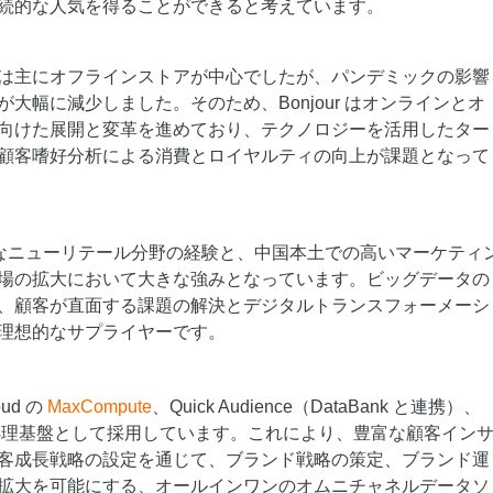
スタマイズし、独自の要件を満たすこと
続的な人気を得ることができると考えています。
ができます。
 の販売は主にオフラインストアが中心でしたが、パンデミックの影響
大幅に減少しました。そのため、Bonjour はオンラインとオ
向けた展開と変革を進めており、テクノロジーを活用したター
顧客嗜好分析による消費とロイヤルティの向上が課題となって
d の豊富なニューリテール分野の経験と、中国本土での高いマーケティ
場の拡大において大きな強みとなっています。ビッグデータの
、顧客が直面する課題の解決とデジタルトランスフォーメーシ
理想的なサプライヤーです。
loud の
MaxCompute
、Quick Audience（DataBank と連携）、
理基盤として採用しています。これにより、豊富な顧客イン
客成長戦略の設定を通じて、ブランド戦略の策定、ブランド運
拡大を可能にする、オールインワンのオムニチャネルデータソ