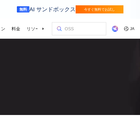
AI サンドボックス
無料
今すぐ無料でお試し
ョン
料金
リソース
パートナー
サポート
JA
金融サービス
ゲーム
を選ぶ理由
ッショナルサービス
お客様とイ
コストを最
トレーニン
パートナー
お問い合わ
odel Studio
視覚モ
動車業界を変革
Alibaba Cloudでイノベーションを加速さ
グローバルで
せる
エンタープライズグレードの大規模モデルサービスとアプリケーション開発プラットフォームです。
ゲームのすば
画像の理
er (SAS)
ス
ビス
Asia Accelerator
料金オプション
ブログ
Alibaba Cloud Marketplace
パートナー支援プログラム
Alibaba Cloud Model Studio
オリンピック
移行して節約
Alibaba Clou
パートナーハ
私たちとつな
Elastic Com
効率よく実行
即座に料金を
し、AIソリューショ
、移行、最適
Alibaba Cloud でアジアでの成功を加速
柔軟な料金で Alibaba Cloud を最大限に
クラウドに関する最新のインサイトと開
パートナーと ISV からすぐにデプロイで
専任マネージャーによるパートナー向け
業界をリードする生成 AI モデルで、AI の
Alibaba Cl
高性能・低価
専門家による
理想のパート
フィードバックを共
Web サイ
スポーツ
サプライチェ
によるサービ
活用
発者向けのトレンド情報
きるソリューションを探す
の優先技術サポートとより迅速な問題解
利用を容易に促進
ウドテクノロ
キルを身に着
の改善に役立
ズワークロ
の購買プロセス
インテリジェントテクノロジーでスポー
インテリジェ
ローバルネットワ
bernetes
Go Global
プロモーショ
決
会をサポート
ょう。
合わせた最適
ツ業界をデジタル化
きるソリュー
ホワイトペーパー
Platform for AI (PAI)
ケーススタデ
お問い合わせ
Elastic IP 
的なクラウド
グローバルパートナーシップのメリット
最新の Aliba
を強化
oud のプレゼン
 インフラストラク
ダクトを無料で
しょう。
ソース、市場へ
ープライズま
Alibaba Cloud のテクノロジーの背後に
エンドツーエンドのエンジニアリングタス
Alibaba C
ーションをお
セールスの専
パブリック 
HappyHorse-1.1-T2V
Qwen3.7-Max
トラストセンター
ケーションを実
サポートを活
サポート
ある方法と理由を探る研究
クの実行
てているお客
ネスに合わせ
ネットネッ
、全面進化。
映画級のクリエイティブ生成で、究極の
汎用エージェ
ーションエク
セキュアでコンプライアンスが高く、グ
ダイナミックなディテールまで再現
スフレームワ
Service
Object Storage Service (OSS)
アナリストレ
ApsaraDB 
ローバルに信頼できるクラウドインフラ
え、お客様のそ
ーション
ストラクチャで企業を強化
大量のデータをクラウドに保存し、時間と
業界のトップ
自動監視と
Wan2.7-T2V
Qwen3-VL-Pl
なフォトリア
に安全でセキュ
場所を問わずアクセス
Alibaba Clo
ネスデータ
を向上
最長 15 秒の精細な動画を高速生成し、高
ネイティブな