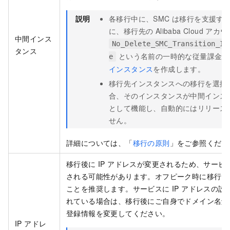
説明
各移行中に、SMC は移行を支援す
に、移行先の Alibaba Cloud アカ
中間インス
No_Delete_SMC_Transition_In
タンス
という名前の一時的な従量課金の
e
インスタンス
を作成します。
移行先インスタンスへの移行を選択
合、そのインスタンスが中間インス
として機能し、自動的にはリリース
せん。
詳細については、「
移行の原則
」をご参照くださ
移行後に IP アドレスが変更されるため、サービ
される可能性があります。オフピーク時に移行を
ことを推奨します。サービスに IP アドレスの設
れている場合は、移行後にご自身でドメイン名解決
登録情報を変更してください。
IP アドレ