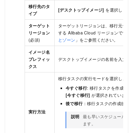
移行先のタ
[デスクトップイメージ]
を選択します
イプ
ターゲット
ターゲットリージョンは、移行元サーバーを移
リージョン
する Alibaba Cloud リージョ
(必須)
とゾーン
」をご参照ください。
イメージ名
プレフィッ
デスクトップイメージの名前を入力し
クス
移行タスクの実行モードを選択します
今すぐ移行
: 移行タスクを作成し
[今すぐ移行]
が選択されています
後で移行
：移行タスクの作成後、
実行方法
説明
最も早いスケジュール実行
ます。