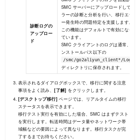
SMC サーバーにアップロードしてエ
ラーの診断と分析を行い、移行エラ
ー発生時の問題特定を支援します。
診断ログの
この機能はデフォルトで有効になっ
アップロー
ています。
ド
SMC クライアントのログは通常、イ
ンストールパス以下の
/smc/go2aliyun_client*/Logs
ディレクトリに保存されます。
表示されるダイアログボックスで、移行に関する注意
事項をよく読み、
[了解]
をクリックします。
[デスクトップ移行]
ページでは、リアルタイムの移行
ステータスを表示できます。
移行テスト実行を有効にした場合、SMC はまずテスト
を実行します。転送時間はデータ量やネットワーク帯
域幅などの要因によって異なります。移行タスクが完
了するまでお待ちください。