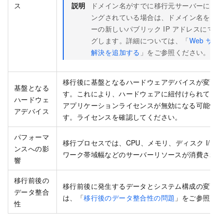
ス
説明
ドメイン名がすでに移行元サーバーにマ
ングされている場合は、ドメイン名をサ
ーの新しいパブリック IP アドレスにマ
グします。詳細については、「
Web サ
解決を追加する
」をご参照ください。
移行後に基盤となるハードウェアデバイスが変更
基盤となる
す。これにより、ハードウェアに紐付けられてい
ハードウェ
アプリケーションライセンスが無効になる可能性
アデバイス
す。ライセンスを確認してください。
パフォーマ
移行プロセスでは、CPU、メモリ、ディスク I/
ンスへの影
ワーク帯域幅などのサーバーリソースが消費され
響
移行前後の
移行前後に発生するデータとシステム構成の変更
データ整合
は、「
移行後のデータ整合性の問題
」をご参照く
性