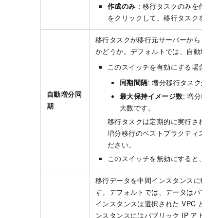
作成のみ
：移行タスクのみを作成
をクリックして、移行タスクを手
移行タスクが移行元サーバーから Aliba
かどうか。デフォルトでは、自動増分
このスイッチを有効にする場合は
同期間隔
: 増分移行タスクが
自動増分同
最大保持イメージ数
: 増分移
期
大数です。
移行タスクは定期的に実行され、増分デー
増分移行のベストプラクティスに
ださい。
このスイッチを無効にすると、移
移行データを中間インスタンスに転送
す。デフォルトでは、データはパブリ
インスタンスは選択された VPC と v
ンスタンスにはパブリック IP アドレ