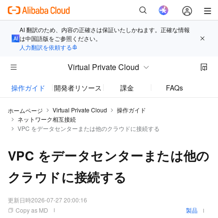
AI 翻訳のため、内容の正確さは保証いたしかねます。正確な情報
は中国語版をご参照ください。
人力翻訳を依頼する
Virtual Private Cloud
操作ガイド
開発者リソース
課金
FAQs
お知
Virtual Private Cloud
操作ガイド
ホームページ
ネットワーク相互接続
VPC をデータセンターまたは他のクラウドに接続する
VPC をデータセンターまたは他の
クラウドに接続する
更新日時
2026-07-27 20:00:16
Copy as MD
製品