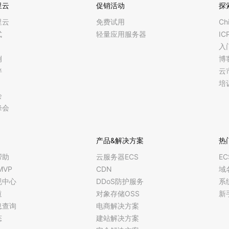
里云
促销活动
探
里云
免费试用
Ch
式
轻量应用服务器
I
入
例
博
伴
云
培
会
峰会
产品&解决方案
热
帮助
云服务器ECS
E
MVP
CDN
域
规中心
DDoS防护服务
系
道
对象存储OSS
新
息查询
电商解决方案
态
建站解决方案