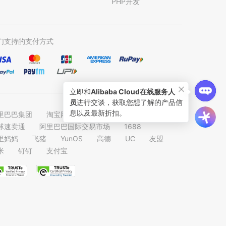
PHP开发
们支持的支付方式
里巴巴集团
淘宝网
天猫
聚划算
球速卖通
阿里巴巴国际交易市场
1688
里妈妈
飞猪
YunOS
高德
UC
友盟
米
钉钉
支付宝