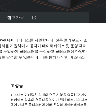
석
한 프롬프트 준수
아카데미: 기술 및 비즈니스
교육
참고자료
례
, SQL Server 데이터베이스를 지원합니다. 전용 클라우드 리소
 관리를 지원하며 사용자가 데이터베이스 및 운영 체제
NEW
AI 세이빙 플랜
Hot
스트를 구입하여 클러스터를 구성하고 클러스터에 다양한
한정 기간! 사용량에 맞춰 AI 비용 최대
 달성할 수 있습니다. 이를 통해 다양한 비즈니스
 한 플랜에.
47% 절감.
작
AI 이미지 생성
2.6으로 전문가 수준의 비디오
카피라이팅, 이미지 생성, 포스터 디자인을
 끌어올립니다.
위한 올인원 크리에이티브 스위트입니다.
고성능
비즈니스 아키텍처 설계의 요구 사항을 충족하고 데이
터베이스 접속의 효율성을 높이기 위해 비즈니스 시스
템에 가까운 클러스터에 여러 유형의 데이터베이스를