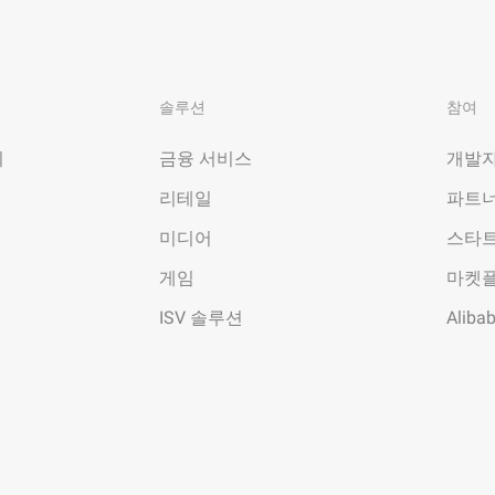
솔루션
참여
기
금융 서비스
개발자
리테일
파트너
미디어
스타
게임
마켓
ISV 솔루션
Aliba