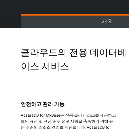
모든 필요에 맞는 완벽한 
Wan2.7-I2V
보안 및 규정 준수
네트워킹 및 CDN
감정적 깊이와 강렬한 몰입
마틱 I2V
개요
데이터 및 분석
보안
엔터프라이즈 서비스 및 애
미들웨어
플리케이션
데이터베이스
GenAI 응용 프로그
클라우드의 전용 데이터베
데이터 마이그레이션
분석 컴퓨팅
Qoder
이스 서비스
클라우드 네이티브
엔터프라이즈 전용 배포가 
미디어 서비스
코딩 어시스턴트입니다.
하이브리드 클라우드
엔터프라이즈 서비스 및 클
Qoder CN
SMB 솔루션
라우드 커뮤니케이션
지능형 코드 완성, AI 채팅,
및 작업 자동화를 통해 개
도메인 네임 및 웹사이트
상시키는 AI 기반 코딩 어
안전하고 관리 가능
최종 사용자 컴퓨팅
ApsaraDB for MyBase는 전용 물리 리소스를 제공하고
보안 규정 및 규정 준수 요구 사항을 충족하기 위해 높
Serverless
은 수준의 리소스 격리를 지원합니다. ApsaraDB for