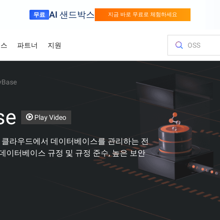
AI 샌드박스
무료
지금 바로 무료로 체험하세요
소스
파트너
지원
yBase
 사용해야 하는 이유
금융 서비스
게임
고객 및 인
비용을 최
교육 및 인
파트너 찾
문의하기
del Studio
시각 모
성을 경쟁력으로
Alibaba Cloud와 함꼐 더 빠르게 혁신하세
세계적인 수준
모델 서비스 및 응용 프로그램 개발 플랫폼입니다.
요
성장
이미지 이
r (SAS)
Asia Accelerator
가격 옵션
블로그
Alibaba Cloud Marketplace
파트너 지원 프로그램
Alibaba Cloud 모델 스튜디오
올림픽 게임
클라우드로 이
Alibaba Cl
파트너 허브
당사와 교류
Elastic Com
se
적으로 실행
 견적을 즉각적
솔루션을 구축하
통해 클라우드
Alibaba Cloud로 아시아에서의 성공을 가
유연하게 책정된 가격으로 Alibaba Cloud
최신 클라우드 인사이트 및 개발자 트렌드
당사 파트너 및 ISV가 제공하는 즉시 배포
피드백을 공유해 주시면 Alibaba Cloud를
업계 최고의 GenAI 모델로 AI 여정을 손쉽게
Alibaba Cl
뛰어난 성능, 더
전문가가 진행
이상적인 파트
피드백을 공유해 
어디서나 가능
Play Video
스포츠
서플라이 체인
 및 최적화하세
속화하세요
를 최대한 활용하세요.
보기
가능한 솔루션을 살펴보세요.
개선하는 데 도움이 됩니다.
가속화하세요
올림픽 지원
기술을 배우고
개선하는 데 도
프라이즈 워
 고객 여정을 간
인텔리전트 기술을 활용한 스포츠 업계의
지능적이고 효율
bernetes (ACK)
프로모션 센
리적인
MyBase는 클라우드에서 데이터베이스를 관리하는 전
디지털화
루션으로 공급
Go Global
백서
Platform for AI (PAI)
사례 연구
영업 팀에 문
Elastic IP A
 세계 서비스 지
프라에서 컨테이너화
효율적인 클라우
최신 Alibaba
 데이터베이스 규정 및 규정 준수, 높은 보안
확장
품을 무료로 사용
소스, 시장 접
든 단계에 맞
글로벌 파트너십의 이점
당사 기술의 원리와 배경을 탐구하는 연구
엔드투엔드 엔지니어링 작업 수행
Alibaba를 
금 해제하세요
영업 전문가와
공용 IP를 
HappyHorse-1.1-T2V
Qwen3.7-Max
용하세요.
다.
입니다.
례 연구 살펴보
맞춤 견적을 받
워크 품질 향
인 도약
시네마틱한 크리에이티브 생성, 극한의 다
범용 에이전트 
기
신뢰 센터
Certificate Management Service
이내믹 디테일
프레임워크 간의
(Original SSL Certificate)
분석가 보고
Object Stor
를 두고, 언제나
통한 비즈니스 데
아드립니다
안전하고 규정 준수하며 전 세계적으로 신
뢰받는 클라우드 인프라로 기업을 지원합
웹 사이트와 사용자 간에 안전하고 신뢰할
업계 최고의 분석 
클라우드에 
Wan2.7-T2V
Qwen3-VL-Pl
한 포토리얼리
니다.
수 있는 연결 구축
를 어떻게 평
어디서나 액
고충실도 T2V, 15초 길이, 고급 카메라 제
네이티브 VL, 
ite