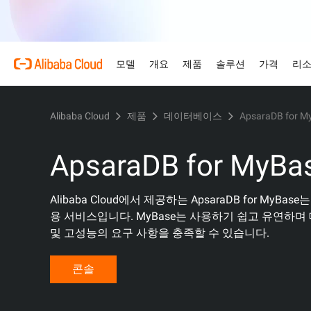
모델
개요
제품
솔루션
가격
리
Alibaba Cloud
제품
데이터베이스
ApsaraDB for M
제품
Alibaba Cloud를
주요 제품
자동차 산업
개요 및 도구
기술 리소스
마켓플레이스
지원 및 전문 서비스
Alibaba Cloud Mo
AI로 자동차 산업의 복잡
바꾸세요.
엔터프라이즈급 대형 
Alibaba Cloud 소개
Simple Application Serve
가격 책정 계산기
문서
ISV를 위한 AI 연합
전문 서비스
ApsaraDB for MyBa
AI 기반 클라우드 기술
경량 앱을 즉시 비용 효율
사용량과 필요에 맞춘 가격
제품 가이드 및 FAQ
당사와의 협력을 통해 AI 
전문가가 이끄는 서비스를 
리테일
으로 받아 보세요.
고 성장시키세요.
여정을 설계, 마이그레이션
AI 기반 솔루션으로 리테일
글로벌 네트워크
Container Service for Ku
아키텍처 센터
여.
모델
산업별 솔루션
최고의 성능, 더 합
주요 제품
Alibaba Cloud에서 제공하는 ApsaraDB for 
소화하고 개인화하세요.
무료 체험
ISV 성장시키기
지원 요금제
당사의 국제적인 입지와 전
관리형 Kubernetes 인
신뢰할 수 있고 안전하며 
용 서비스입니다. MyBase는 사용하기 쉽고 유연하며
역 살펴보기
된 애플리케이션 실행 및 
80개 이상의 클라우드 제
드 아키텍처를 설계하세요.
ISV 파트너에게 제공되는 리
스타트업부터 대기업까지 모
기술 솔루션
Qwen3.8-Max
AI 및 기계 학습
및 고성능의 요구 사항을 충족할 수 있습니다.
해 보세요.
근 및 시장 진출 지원을 활
춘 유연한 지원을 제공합니
코딩과 전문 업무의 전반적
당사의 글로벌 오피스
ApsaraDB RDS
인텔리전트 솔루션 탐색
AI
컴퓨팅
전 세계 4개 대륙에 사무소
자동 모니터링 및 백업을 
AI로 적합한 솔루션을 찾
콘솔
Qwen-Image-3.0
가까이에서 서비스 제공
이터 저장 및 관리
웹 사이트
컨테이너
전문가급 인포그래픽, 정교
즘
Domain Names and Webs
네트워킹
스토리지