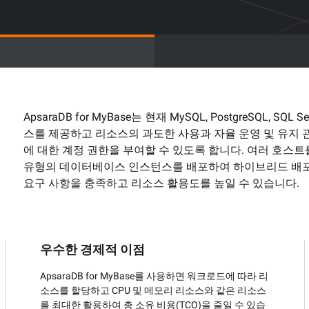
어
기반 비디오 분
도메인
Wan2.7-VideoEdit
감을 갖춘 시네
프롬프트 기반 로컬 및 글로벌 편집 모두
지원
램
AI 서비스
AI 사용 사
ApsaraDB for MyBase는 현재 MySQL, PostgreSQL
스를 제공하고 리소스의 과도한 사용과 자율 운영 및 유지
모델 경험
AI Token Plan
에 대한 계정 권한을 부여할 수 있도록 합니다. 여러 호
가능한 지능형
온라인에서 대규모 멀티모달 모델의 모든
월 6부터 시작. 더 많이 구축, 적게 지출 —
유형의 데이터베이스 인스턴스를 배포하여 하이브리드 배포를
기능을 경험할 수 있습니다.
모든 모달리티를
요구 사항을 충족하고 리소스 활용도를 높일 수 있습니다.
AI를 위한 플랫폼
AI 비디오 제
 다중 파일 편집
엔드투엔드 모델링, 학습, 추론 서비스 배포
Wanxiang 
발자 생산성을 향
를 위한 AI 네이티브 알고리즘 엔지니어링
제작을 한 단계
시스턴트입니다.
플랫폼입니다.
우수한 경제적 이점
미세 조정 비디오 생성 모델
모델 미세 조정을 통해 Wan의 텍스트-비디
ApsaraDB for MyBase를 사용하면 워크로드에 따라 리
오 기능을 맞춤 설정하여 고유한 요구 사항
소스를 할당하고 CPU 및 메모리 리소스와 같은 리소스
을 충족할 수 있습니다.
를 최대한 활용하여 총 소유 비용(TCO)을 줄일 수 있습