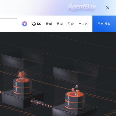
KO
문의
문서
콘솔
로그인
무료 체험
사이트
적화하세요.
증서
기
미디어 및 엔터테인먼트
새로운 사항
개발자 허브
파트너 되기
권장 프로그램
델 사용해보기
의 가용성으로 신속한 게임
디지털화된 미디어 여정을 통해 오늘날의
해, 이미지 생성 및 비디오 생성을 지원합니다.
미디어 시장을 위한 콘텐츠를 준비하십시
전하고 비용 절감
oud 아카데미
하기
pute Service (ECS)
이벤트 및 웨비나
Alibaba Cloud 프로젝트 허브
파트너 네트워크
무료 체험: 80+ 제품, 모델당
오.
oud는 AI 기반 클라우드 기술로
 낮은 가격.
하는 교육을 통해 클라우드
너를 신속하게 찾아보세요
주시면 Alibaba Cloud를
한 웹 사이트 호스팅 및 엔터
예정된 이벤트와 온디맨드 이벤트에 빠르
당사 플랫폼을 사용하여 개발자들이 만든
Alibaba Cloud 채널, 기술, MSP 파트너 및
1M 토큰
 인증서를 획득하세요.
움이 됩니다.
크로드 확장
게 액세스하기
실제 프로젝트를 살펴보세요.
기타 파트너 프로그램을 위한 파트너 포털
적이며 신뢰할 수 있는 솔
터
입니다.
제품 최신 소식 받아보기
망을 강화하세요.
의
ddress (EIP)
제품 출시
당사의 개발자 MVP
 Cloud 혜택 및 프로모션을 잠
통해 성공을 거둔 비즈니스 사
 상담하고 비즈니스에 대한
독립적으로 관리하여 인터넷 네트
Alibaba Cloud 서비스의 최신 변경 사항을
커뮤니티를 이끌고 만들어가며 영감을 주
Qwen3.7-Plus
기
아보세요.
상
계속 확인하세요.
는 개발자 응원하기
최신 Alibaba Cloud 혜택 만
기반, 장기 추론 및 다양한
네이티브 멀티모달, 100만 컨텍스트, 에이
나보기
 유연한 활용 지원
전틱 코딩
서
age Service (OSS)
보도 자료
업체들이 Alibaba Cloud
대용량 데이터를 저장하고 언제
최신 뉴스 및 보도자료
스마트한 확장: 라이트부터
us
Wan2.7-Image-Pro
가하는지 알아보기
세스 가능
엔터프라이즈까지
공간 추론, 100만 컨텍스트
인터랙티브 편집, 장문 텍스트 렌더링, 정확