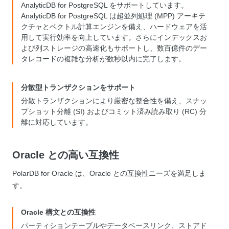
析が可能
AnalyticDB for PostgreSQL をサポートしています。
AnalyticDB for PostgreSQL は超並列処理 (MPP) アーキテ
クチャとベクトル計算エンジンを備え、ハードウェアを活
用して実行効率を向上しています。さらにインデックスお
よび列ストレージの高速化もサポートし、数百億件のデー
タレコードの複雑な分析が数秒以内に完了します。
分散型トランザクションをサポート
分散トランザクションにより厳密な整合性を備え、スナッ
プショット分離 (SI) およびコミット済み読み取り (RC) 分
離に対応しています。
Oracle との高い互換性
PolarDB for Oracle は、Oracle との互換性ニーズを満足しま
す。
Oracle 構文との互換性
パーティションテーブルやデータベースリンク、ストアド