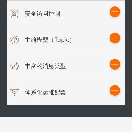
经历历年双十一反复打磨，攻克了在超高并发情况下因系统
负载过高导致的慢请求及响应时间抖动问题。在2017年双十
MQ 作为阿里云正式商用的产品，已在全球多个地域提供了
一万亿消息流转中99.6%的消息写入延迟在1ms以内，
安全访问控制
高可用消息云服务，机房硬件设施按照阿里巴巴自建 IDC 的
99.9996%的消息写入延迟在 10ms 以内。
高标准实施。每个 Region 均采用多机房部署，即便整个机
房都不可用，仍可以为应用提供消息的发布服务。
消息到达服务器立刻投递，保证消息实时性。
全面支持阿里云 RAM 主子账号、黑白名单、STS 等功能
在中国华东 1、中国华东 2、中国华南 1 等多个金融专区，
主题模型（Topic）
提供同城多活的部署方案，为金融核心交易系统保驾护航。
支持跨账号授权与主子账号授权
支持 TLS 传输加密协议、阿里云 VPC 访问等
MQ 支持 Pub/Sub 模式，Producer 将消息发往指定 Topic，
丰富的消息类型
可被一个或者多个 Consumer 进行订阅。
支持集群消费与广播消费，并约定使用相同 Consumer ID 的
订阅者属于同一个集群；集群消费模式下，每条消息只需要
普通的消息类型，解决系统间异步解耦，削峰填谷，日志服
被集群内的任意一个订阅者处理；广播消费模式下，每条消
体系化运维配套
务，大规模机器的Cache同步，实时计算分析等。
息将推送给集群内所有订阅者，保证消息至少被集群内的每
个订阅者消费一次。
按照消息的发布顺序进行顺序消费（FIFO），支持全局顺序
与分区顺序。
消息队列 MQ 提供一整套运维工具，帮助您快速诊断并处理
系统问题。
MQ 提供类似 X/Open XA 的分布事务功能，通过 MQ 事务消
息能达到分布式事务的最终一致。