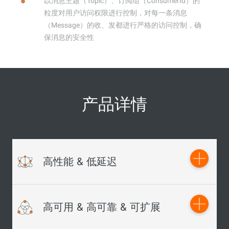
以消息主题（Topic）、订阅组（ConsumerId）的
粒度对用户访问权限进行控制，对每一条消息
（Message）的收、发都进行严格的访问控制，确
保消息的安全性
产品详情
高性能 & 低延迟
在海量消息堆积的情况下，始终保持高性能，不影响集群的
高可用 & 高可靠 & 可扩展
正常服务，在削峰填谷（蓄洪）的场景下，显得尤其重要。