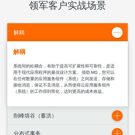
用户可以通过 Topic/Message ID/Message Key 查询 MQ 服
领军客户实战场景
务器上的消息。
将消息发送到 MQ 服务端，在消息发送时间（当前时间）之
后的指定时间点进行投递，比如指定时间在 2016/01/01
完整记录消息在消息的生产方、消息队列服务器、消息的消
15:00:00 进行消息投递。
费方之间流动的全过程数据，并将这些数据汇聚分析，构成
可视化的全链路消息轨迹。
解耦
将消息发送到 MQ 服务端，在消息发送时间（当前时间）之
后的指定延迟时间点进行投递，比如指定消息发送时间的30
通过指定时间的方式，对已经消费过的消息进行回放，是帮
分钟之后进行投递。
助用户进行故障处理的一柄利器。
解耦
通过可以查看每个消息主题（Topic）、订阅组
系统间的松耦合，有助于提高可扩展性和可靠性，是适
（ConsumerId）的历史数据与实时数据，帮助用户进行数
用于现代应用程序的最佳设计方案。 借助 MQ，您可以
据分析
在任何数量的应用服务组件（系统）之间发送、存储和
接收消息，保证不丢消息，从而使得云应用服务组件
MQ 提供给用户的一整套完备的管控类 Open API，用于实现
（系统）的工作得到简化，达到更高的成本效益。
一系列资源管理和运维功能，采用 HTTP RESTful 标准，接
入方便。
削峰填谷（蓄洪）
分布式事务