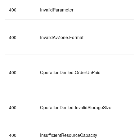
400
InvalidParameter
400
InvalidAvZone.Format
400
OperationDenied.OrderUnPaid
400
OperationDenied.InvalidStorageSize
400
InsufficientResourceCapacity