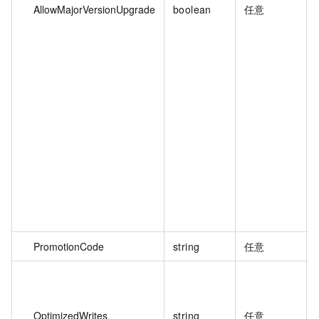
AllowMajorVersionUpgrade
boolean
任意
PromotionCode
string
任意
OptimizedWrites
string
任意