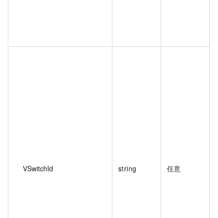
VSwitchId
string
任意