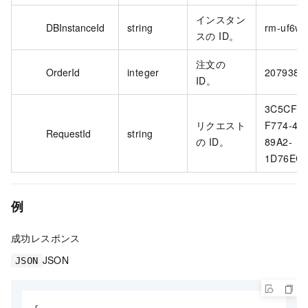
インスタン
DBInstanceId
string
rm-uf6wjk
スの ID。
注文の
OrderId
integer
20793850
ID。
3C5CFD
リクエスト
F774-4D
RequestId
string
の ID。
89A2-
1D76EC6
例
成功レスポンス
JSON
JSON