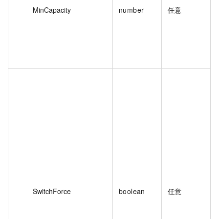
MinCapacity
number
任意
SwitchForce
boolean
任意