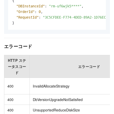
{
"DBInstanceId"
:
"rm-uf6wjk5****"
,
"OrderId"
:
0
,
"RequestId"
:
"3C5CFDEE-F774-4DED-89A2-1D76EC63C5
}
エラーコード
HTTP ステ
ータスコー
エラーコード
ド
400
InvalidAllocateStrategy
400
DbVersionUpgradeNotSatisfied
400
UnsupportedReduceDiskSize