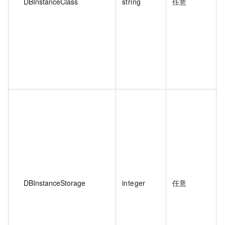
DBInstanceClass
string
任意
DBInstanceStorage
integer
任意