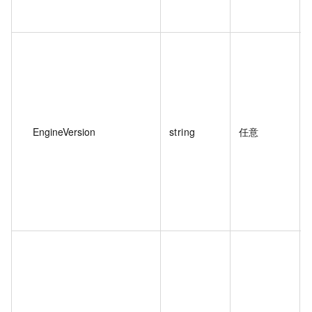
EngineVersion
string
任意