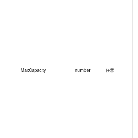
MaxCapacity
number
任意