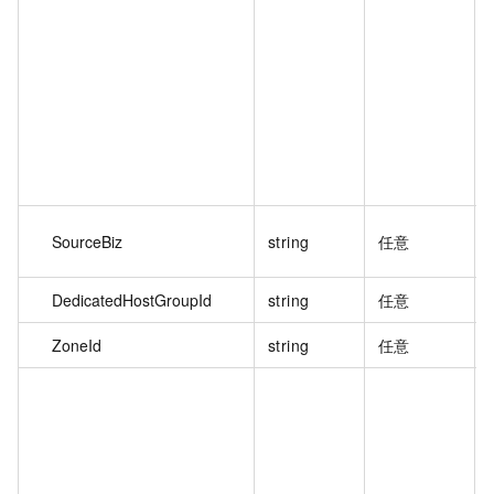
SourceBiz
string
任意
DedicatedHostGroupId
string
任意
ZoneId
string
任意