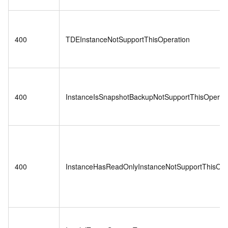
400
TDEInstanceNotSupportThisOperation
400
InstanceIsSnapshotBackupNotSupportThisOperat
400
InstanceHasReadOnlyInstanceNotSupportThisOpe