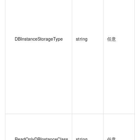
DBInstanceStorageType
string
任意
ReadOnlyDBInstanceClass
string
任意