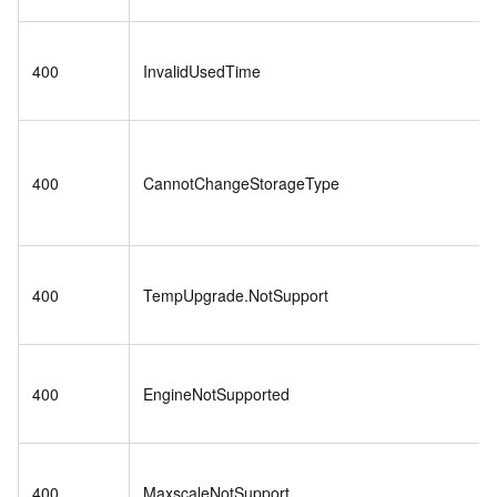
400
InvalidUsedTime
400
CannotChangeStorageType
400
TempUpgrade.NotSupport
400
EngineNotSupported
400
MaxscaleNotSupport