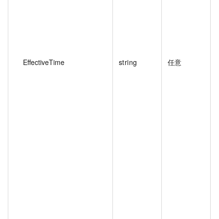
EffectiveTime
string
任意