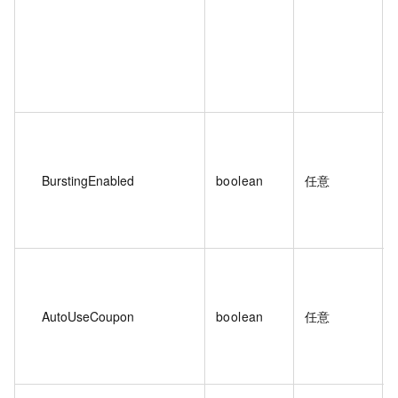
BurstingEnabled
boolean
任意
AutoUseCoupon
boolean
任意