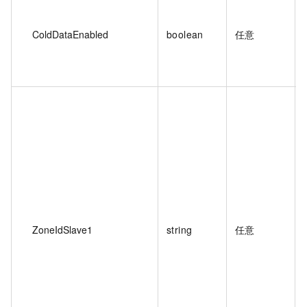
ColdDataEnabled
boolean
任意
ZoneIdSlave1
string
任意