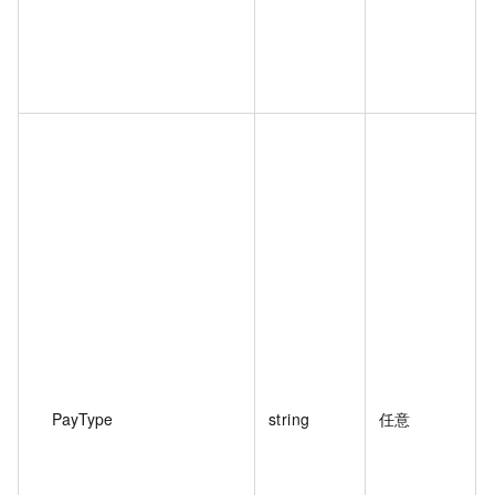
PayType
string
任意