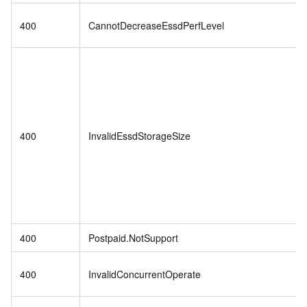
400
CannotDecreaseEssdPerfLevel
400
InvalidEssdStorageSize
400
Postpaid.NotSupport
400
InvalidConcurrentOperate