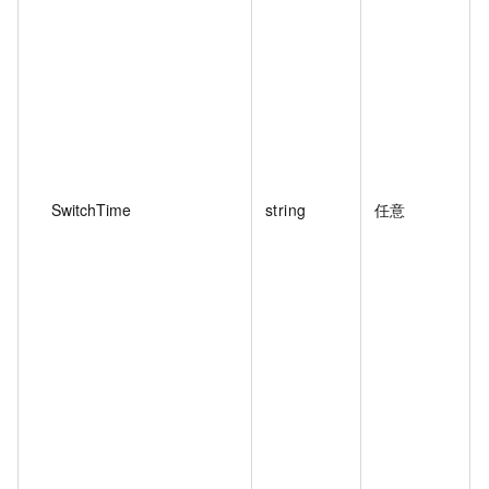
SwitchTime
string
任意