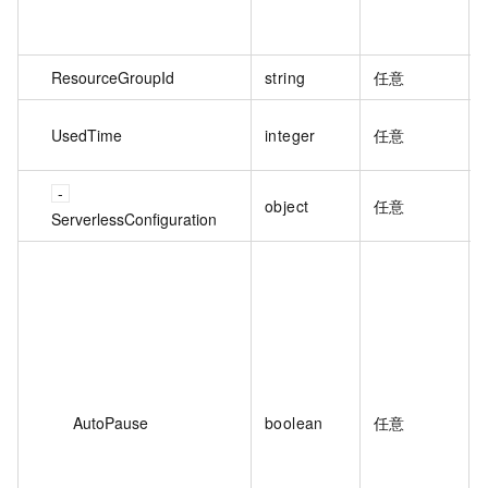
ResourceGroupId
string
任意
UsedTime
integer
任意
object
任意
ServerlessConfiguration
AutoPause
boolean
任意