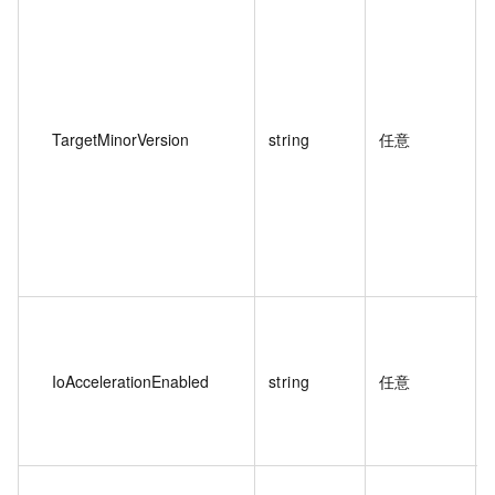
TargetMinorVersion
string
任意
IoAccelerationEnabled
string
任意