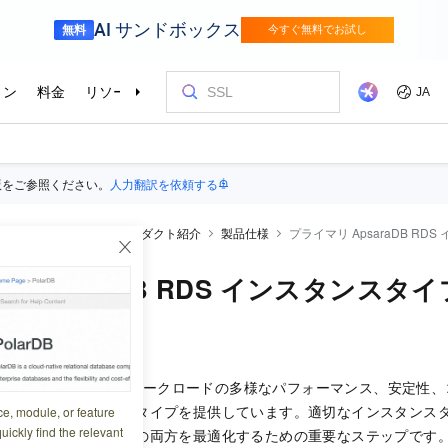
版をご参照ください。
人力翻訳を依頼する
raDB RDS
概要
プロダクト紹介
製品仕様
プライマリ ApsaraDB RD
 ApsaraDB RDS インスタンスタイ
7:55:16
DS (RDS) は、さまざまなワークロードの多様なパフォーマンス、安定
ライマリインスタンスタイプを提供しています。適切なインスタンス
ce, module, or feature
uickly find the relevant
フォーマンスとコストの両方を最適化するための重要なステップです