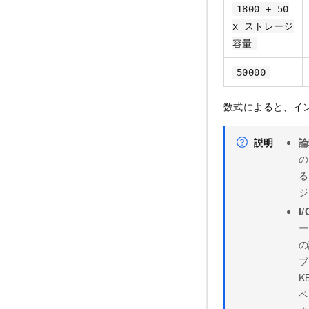
1800 + 50
x ストレージ
容量
50000
数式によると、インス
説明
論
の
る
ジ
I
ー
の
ブ
K
ペ