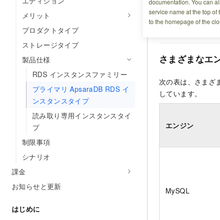
エディション
documentation. You can als
ざまなエンジンを実
service name at the top of 
メリット
し、すべてのイン
to the homepage of the clo
うにします。
プロダクトタイプ
ストレージタイプ
さまざまなエン
製品仕様
RDS インスタンスファミリー
次の表は、さまざま
プライマリ ApsaraDB RDS イ
しています。
ンスタンスタイプ
読み取り専用インスタンスタイ
エンジン
プ
制限事項
シナリオ
課金
お知らせと更新
MySQL
はじめに