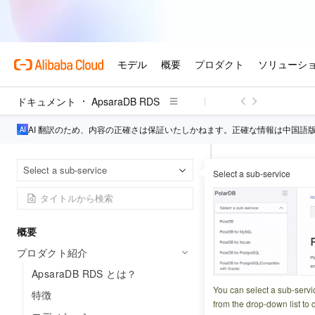
ドキュメント
ApsaraDB RDS
AI 翻訳のため、内容の正確さは保証いたしかねます。正確な情報は中国語
Apsa
ホームページ
Select a sub-service
Select a sub-service
プライマリ
概要
更新日時
2025-10-10 1
プロダクト紹介
ApsaraDB R
ApsaraDB RDS とは？
に、さまざまなプ
You can select a sub-servi
特徴
from the drop-down list to q
データベースのパ