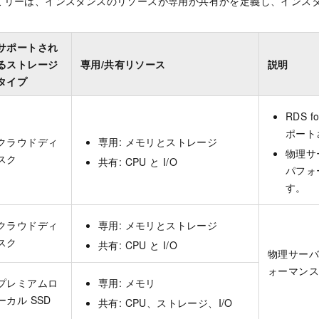
ミリーは、インスタンスのリソースが専用か共有かを定義し、インス
サポートされ
るストレージ
専用/共有リソース
説明
タイプ
RDS f
ポート
クラウドディ
専用: メモリとストレージ
物理サ
スク
共有: CPU と I/O
パフォ
す。
クラウドディ
専用: メモリとストレージ
スク
共有: CPU と I/O
物理サーバ
ォーマン
プレミアムロ
専用: メモリ
ーカル SSD
共有: CPU、ストレージ、I/O