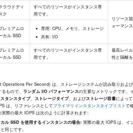
クラウドディ
すべてのリソースがインスタンス専
スク
用です。
リソース競
ォーマン
プレミアムロ
専用: CPU、メモリ、ストレージ
ーカル SSD
共有: I/O
プレミアムロ
すべてのリソースがインスタンス専
最高レベル
ーカル SSD
用です。
性と隔離
Output Operations Per Second) は、ストレージシステムが読み
するもので、
ランダム I/O パフォーマンス
の主要なメトリックです。
ンスタンスタイプ
、
ストレージタイプ
、および
ストレージ容量
によって
OPS は、リファレンスとして
プライマリインスタンスタイプリスト
で
実際の最大 IOPS は次のように計算されます:
カル SSD を使用するインスタンスの場合:
実際の最大 IOPS は、
S と同じです。