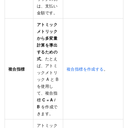
は、支払い
金額です。
アトミック
メトリック
から多変量
計算を導出
するための
式
。たとえ
ば、アトミ
複合指標
複合指標を作成する
。
ックメトリ
ック A と B
を使用し
て、複合指
標
C = A /
B
を作成で
きます。
アトミック