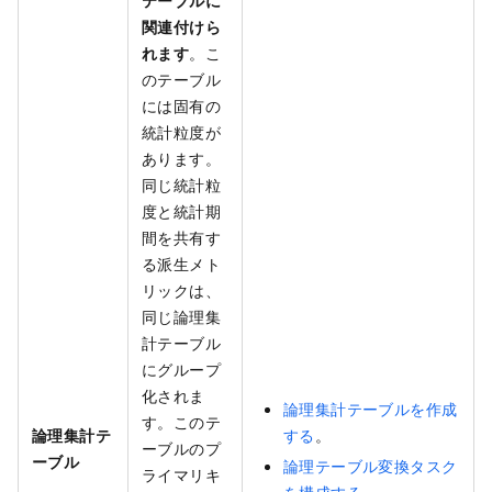
テーブルに
関連付けら
れます
。こ
のテーブル
には固有の
統計粒度が
あります。
同じ統計粒
度と統計期
間を共有す
る派生メト
リックは、
同じ論理集
計テーブル
にグループ
化されま
論理集計テーブルを作成
す。このテ
論理集計テ
する
。
ーブルのプ
ーブル
論理テーブル変換タスク
ライマリキ