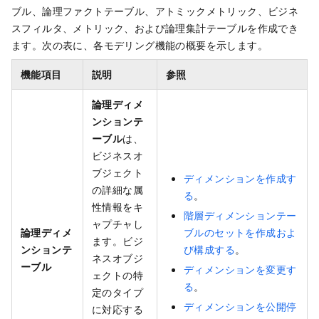
ブル、論理ファクトテーブル、アトミックメトリック、ビジネ
スフィルタ、メトリック、および論理集計テーブルを作成でき
ます。次の表に、各モデリング機能の概要を示します。
機能項目
説明
参照
論理ディメ
ンションテ
ーブル
は、
ビジネスオ
ブジェクト
ディメンションを作成す
の詳細な属
る
。
性情報をキ
階層ディメンションテー
ャプチャし
論理ディメ
ブルのセットを作成およ
ます。ビジ
ンションテ
び構成する
。
ネスオブジ
ーブル
ディメンションを変更す
ェクトの特
る
。
定のタイプ
ディメンションを公開停
に対応する