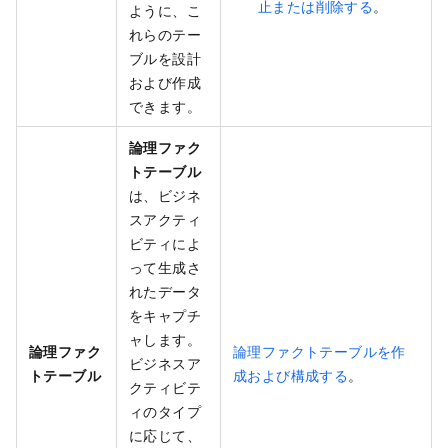
止または削除する
。
ように、こ
れらのテー
ブルを設計
および作成
できます。
論理ファク
トテーブル
は、ビジネ
スアクティ
ビティによ
って生成さ
れたデータ
をキャプチ
ャします。
論理ファク
論理ファクトテーブルを作
ビジネスア
トテーブル
成および構成する
。
クティビテ
ィのタイプ
に応じて、