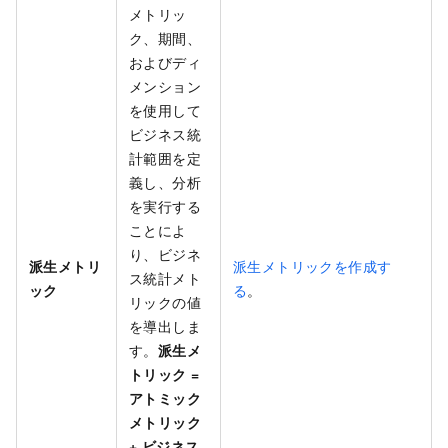
メトリッ
ク、期間、
およびディ
メンション
を使用して
ビジネス統
計範囲を定
義し、分析
を実行する
ことによ
り、ビジネ
派生メトリ
派生メトリックを作成す
ス統計メト
ック
る
。
リックの値
を導出しま
す。
派生メ
トリック =
アトミック
メトリック
+ ビジネス