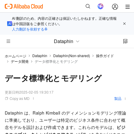
AI 翻訳のため、内容の正確さは保証いたしかねます。正確な情報
は中国語版をご参照ください。
人力翻訳を依頼する
Dataphin
Dataphin
Dataphin(Non-shared)
操作ガイド
ホームページ
データ開発
データ標準化とモデリング
データ標準化とモデリング
更新日時
2025-02-05 19:30:17
Copy as MD
製品
Dataphin は、Ralph Kimball のディメンションモデリング理論
に準拠しており、ユーザーは特定のビジネス条件に合わせて概
念モデルを設計および作成できます。これらのモデルは、
ビジ