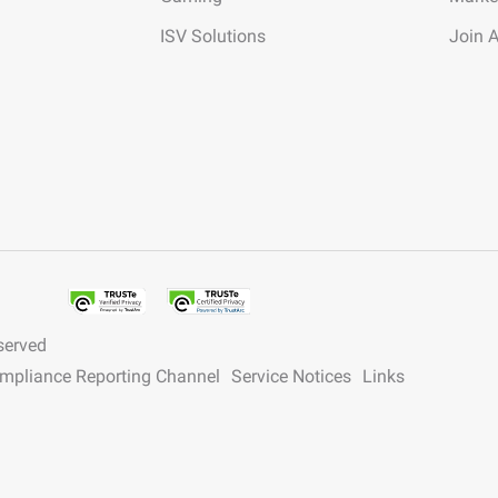
Feinabstimmung an, um Ihre
individuellen Anforderungen zu erfüllen.
ISV Solutions
Join 
served
ompliance Reporting Channel
Service Notices
Links