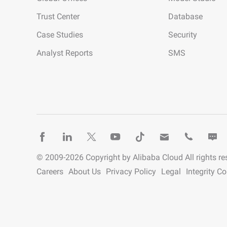
Trust Center
Database
Entwicklertools
Case Studies
Security
Migration & O&M-
Management
Analyst Reports
SMS
Apsara Stack
© 2009-
2026
Copyright by Alibaba Cloud All rights re
Careers
About Us
Privacy Policy
Legal
Integrity C