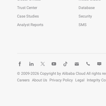
Trust Center
Database
Entwicklertools
Case Studies
Security
Migration & O&M-
Management
Analyst Reports
SMS
Apsara Stack
© 2009-
2026
Copyright by Alibaba Cloud All rights re
Careers
About Us
Privacy Policy
Legal
Integrity C