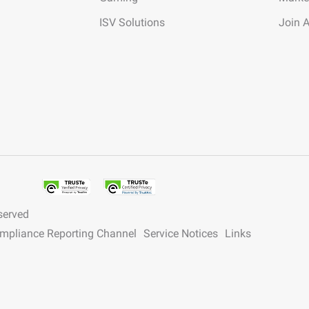
Feinabstimmung an, um Ihre
individuellen Anforderungen zu erfüllen.
ISV Solutions
Join 
served
ompliance Reporting Channel
Service Notices
Links