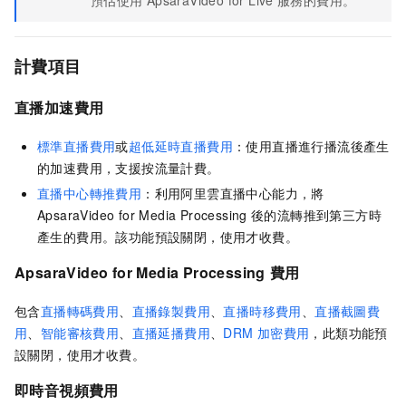
預估使用
ApsaraVideo for Live
服務的費用。
計費項目
直播加速費用
標準直播費用
或
超低延時直播費用
：使用直播進行播流後產生
的加速費用，
支援按流量計費
。
直播中心轉推費用
：利用阿里雲直播中心能力，將
ApsaraVideo for Media Processing
後的流轉推到第三方時
產生的費用。該功能預設關閉，使用才收費。
ApsaraVideo for Media Processing
費用
包含
直播轉碼費用
、
直播錄製費用
、
直播時移費用
、
直播截圖費
用
、
智能審核費用
、
直播延播費用
、
DRM
加密費用
，此類功能預
設關閉，使用才收費。
即時音視頻費用