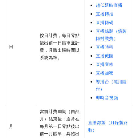
超低延時直播
直播轉推
直播轉碼
直播錄製（錄製
按日計費，每日零點
轉封裝費）
後出前一日賬單並計
日
直播時移
費，具體出賬時間以
直播截圖
系統為準。
直播審核
直播加密
導播台（隨用隨
付）
即時音視頻
當前計費周期（自然
月）結束後，通常在
直播錄製（月錄製路
月
每月第一日零點後出
數）
前一月賬單，具體出