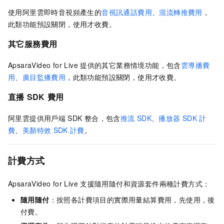
使用阿里雲即時音視頻產生的
音視訊通話費用
、
混流轉推費用
，
此類功能預設關閉，使用才收費。
其它服務費用
ApsaraVideo for Live
提供的其它業務情境功能，包含
雲導播費
用
、
廣目監播費用
，此類功能預設關閉，使用才收費。
直播
SDK
費用
阿里雲提供用戶端
SDK
整合，包含
推流
SDK
、
播放器
SDK
計
費
、
美顏特效
SDK
計費
。
計費方式
ApsaraVideo for Live
支援隨用隨付和資源套件兩種計費方式：
隨用隨付
：按照各計費項目的實際用量結算費用，先使用，後
付費。