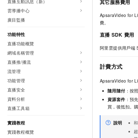
直播互動訊息（新）
其它服務費用
雲導播中心
ApsaraVideo for L
廣目監播
費。
直播
SDK
費用
功能特性
直播功能概覽
阿里雲提供用戶端
網域名稱管理
直播推/播流
計費方式
流管理
功能管理
ApsaraVideo for L
直播安全
隨用隨付
：按
資料分析
資源套件
：預
買，後抵扣。
直播工具箱
說明
實踐教程
實踐教程概覽