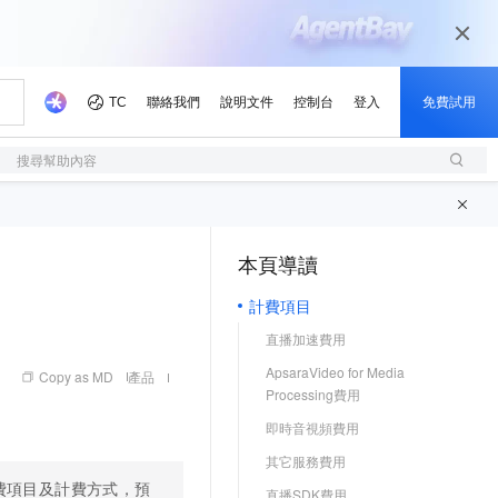
搜尋幫助內容
本頁導讀
（1, M）
計費項目
直播加速費用
ApsaraVideo for Media
Copy as MD
產品
Processing費用
即時音視頻費用
其它服務費用
費項目及計費方式，預
直播SDK費用