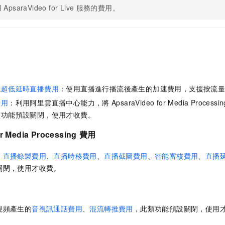
用
ApsaraVideo for Live
服務的費用。
或
超低延時直播費用
：使用直播進行播流後產生的加速費用，
支援按流
費用
：利用阿里雲直播中心能力，將
ApsaraVideo for Media Processin
該功能預設關閉，使用才收費。
r Media Processing
費用
、
直播錄製費用
、
直播時移費用
、
直播截圖費用
、
智能審核費用
、
直播
關閉，使用才收費。
視頻產生的
音視訊通話費用
、
混流轉推費用
，此類功能預設關閉，使用