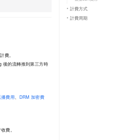
計費方式
計費周期
量計費
。
g
後的流轉推到第三方時
延播費用
、
DRM
加密費
才收費。