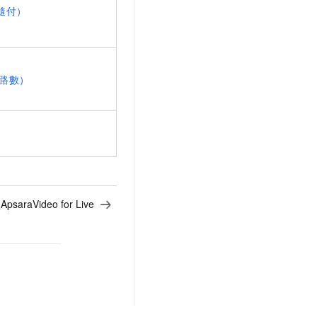
隨付）
路數）
araVideo for Live