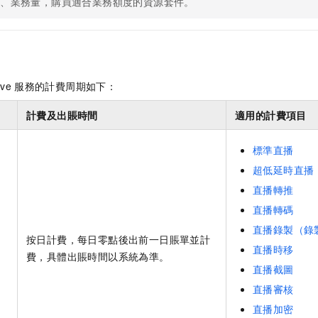
務、業務量，購買適合業務額度的資源套件。
ive
服務的計費周期如下：
計費及出賬時間
適用的計費項目
標準直播
超低延時直播
直播轉推
直播轉碼
直播錄製（錄
按日計費，每日零點後出前一日賬單並計
直播時移
費，具體出賬時間以系統為準。
直播截圖
直播審核
直播加密