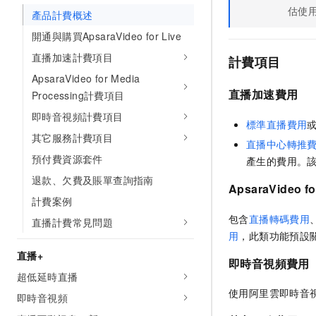
估使
產品計費概述
開通與購買ApsaraVideo for Live
直播加速計費項目
計費項目
ApsaraVideo for Media
直播加速費用
Processing計費項目
即時音視頻計費項目
標準直播費用
其它服務計費項目
直播中心轉推
預付費資源套件
產生的費用。
退款、欠費及賬單查詢指南
ApsaraVideo fo
計費案例
包含
直播轉碼費用
直播計費常見問題
用
，此類功能預設
直播+
即時音視頻費用
超低延時直播
使用阿里雲即時音
即時音視頻