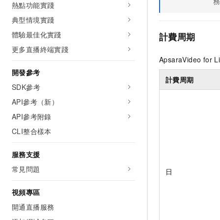
熱點功能實踐
典型情境實踐
體驗最佳化實踐
計費周期
更多直播終端實踐
ApsaraVideo for L
開發參考
計費周期
SDK參考
API參考（新）
API參考附錄
CLI整合樣本
服務支援
常見問題
日
視頻專區
開通直播服務