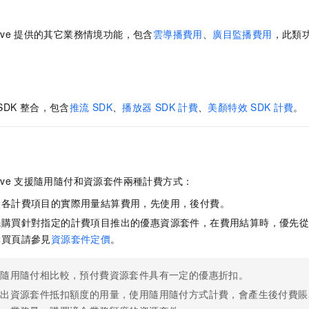
ive
提供的其它業務情境功能，包含
雲導播費用
、
廣目監播費用
，此類
SDK
整合，包含
推流
SDK
、
播放器
SDK
計費
、
美顏特效
SDK
計費
。
ive
支援隨用隨付和資源套件兩種計費方式：
照各計費項目的實際用量結算費用，先使用，後付費。
先購買針對指定的計費項目推出的優惠資源套件，在費用結算時，優先
購買頁請參見
資源套件定價
。
和隨用隨付相比較，預付費資源套件具有一定的優惠折扣。
超出資源套件抵扣額度的用量，使用隨用隨付方式計費，會產生後付費賬