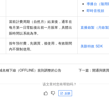
導播台（隨用
即時音視頻
當前計費周期（自然月）結束後，通常在
每月第一日零點後出前一月賬單，具體出
直播錄製（月錄製
賬時間以系統為準。
按年預付費，先購買，後使用，有效期間
美顏特效
SDK
內不限制使用。
域名稱下線（OFFLINE）規則調整的公告
下一篇：
開通與購買Aps
该文章对您有帮助吗？
反饋