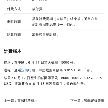
付費方式
後付費。
當前計費周期（自然日）結束後，通常在當
出賬時間
前計費周期結束後一小時內。
結算時間
出賬後自動計費。
計費樣本
描述：在中國，6
月
17
日當天截圖
15000
張。
過程：查看
定價
得知，中國截圖單價為
0.015 USD /千張。
結果：6
月
17
日產生的截圖賬單為
15000÷1000×0.015=0.225
USD。賬單將會在
6
月
18
日淩晨產生，並自動計費。
上一篇：
直播時移費用
下一篇：
智能審核費用