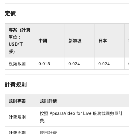
定價
專案（計費
單位：
中國
新加坡
日本
德
USD/千
張）
視頻截圖
0.015
0.024
0.024
0.
計費規則
規則專案
規則詳情
按照
ApsaraVideo for Live
服務截圖數量計
計費規則
費。
計費周期
按日計費。