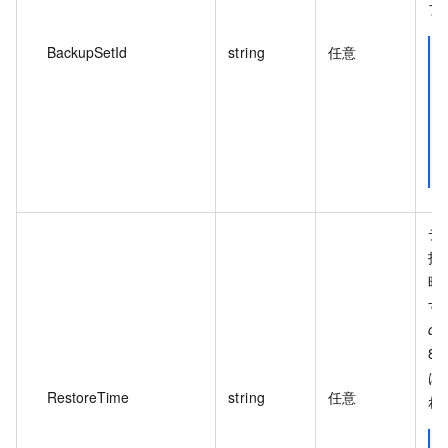
プ
BackupSetId
string
任意
デ
指
時
す
dd
8
は
RestoreTime
string
任意
れ