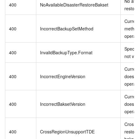
No avai
400
NoAvailableDisasterRestoreBakset
restore
Curren
400
IncorrectBackupSetMethod
method
operati
Specifi
400
InvalidBackupType.Format
not vali
Current
400
IncorrectEngineVersion
does no
operati
Current
400
IncorrectBaksetVersion
does no
operati
Cross-r
400
CrossRegionUnsupportTDE
restore