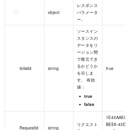
レスポンス
object
パラメータ
ー。
ソースイン
スタンスの
データをリ
ージョン間
で復元でき
るかどうか
IsValid
string
true
を示しま
す。 有効
値：
true
false
1E43AAE0-
リクエスト
BEE8-43DA
RequestId
string