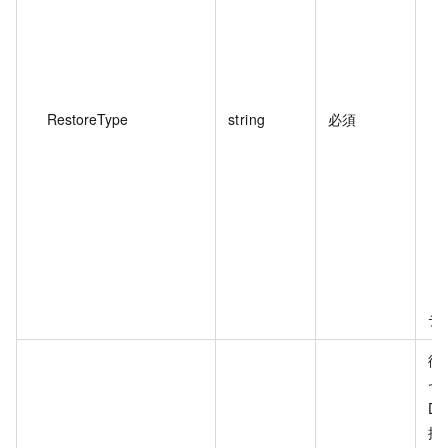
RestoreType
string
必須
デ
復
セ
De
操