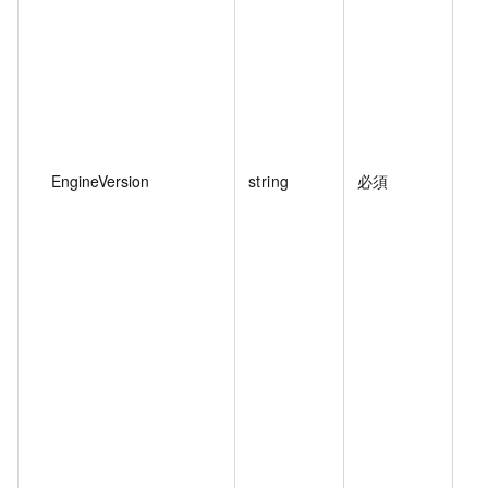
EngineVersion
string
必須