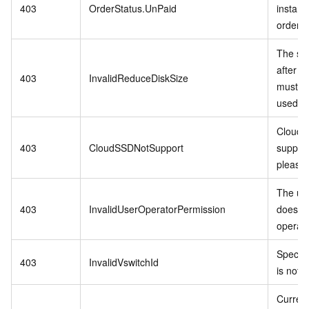
403
OrderStatus.UnPaid
instanc
order.
The sto
after t
403
InvalidReduceDiskSize
must be
used a
Cloud 
403
CloudSSDNotSupport
support
please 
The us
403
InvalidUserOperatorPermission
does no
operati
Specifi
403
InvalidVswitchId
is not v
Curren