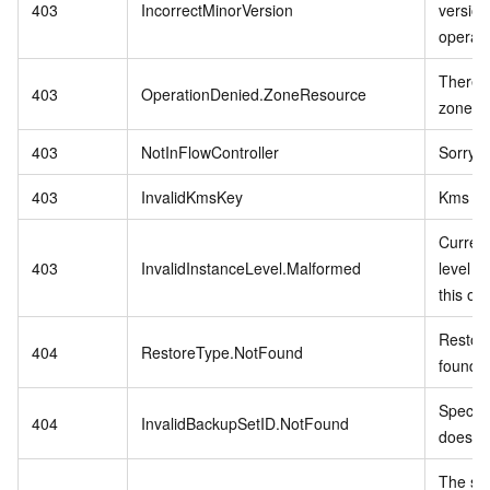
403
IncorrectMinorVersion
version
operati
There i
403
OperationDenied.ZoneResource
zone fo
403
NotInFlowController
Sorry,n
403
InvalidKmsKey
Kms key
Curren
403
InvalidInstanceLevel.Malformed
level d
this op
Restore
404
RestoreType.NotFound
found.
Specifi
404
InvalidBackupSetID.NotFound
does no
The spe