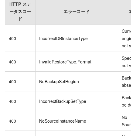
HTTP ステ
ータスコー
エラーコード
エ
ド
Curren
400
IncorrectDBInstanceType
engine
not sup
Specifi
400
InvalidRestoreType.Format
not vali
Backup
400
NoBackupSetRegion
absenc
Backup 
400
IncorrectBackupSetType
be ddr.
No
400
NoSourceInstanceName
Source