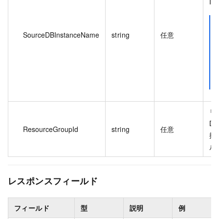
ID
SourceDBInstanceName
string
任意
リ
De
ResourceGroupId
string
任意
操
ル
レスポンスフィールド
フィールド
型
説明
例