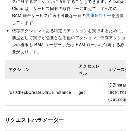
スに対するアクションに適用することもできます。Alibaba
Cloud は、サービス固有の条件キーに加えて、すべての
RAM 統合サービスに適用可能な一連の
共通条件キー
を提供
しています。
依存アクション：ある特定のアクションを実行するために、
前提として実行が必要となる他のアクション。依存アクショ
ンの権限も RAM ユーザーまたは RAM ロールに付与する必
要があります。
アクセスレ
アクション
リソースタ
ベル
*
DBInstanc
rds:CheckCreateDdrDBInstance
get
acs:rds:
{#account
リクエストパラメーター