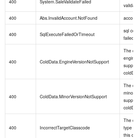
400
System.SaleValidateFailed
validat
400
Abs.InvalidAccount.NotFound
account
sql co
400
SqlExecuteFailedOrTimeout
failed 
The cur
engine 
400
ColdData.EngineVersionNotSupport
suppor
coldDa
The cur
minor v
400
ColdData.MinorVersionNotSupport
suppor
coldDa
The cur
400
IncorrectTargetClasscode
type do
this op