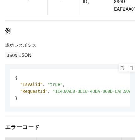
ID。
860D-
EAF2AA072
例
成功レスポンス
JSON
JSON
{
"IsValid"
:
"true"
,
"RequestId"
:
"1E43AAE0-BEE8-43DA-860D-EAF2AA0724
}
エラーコード