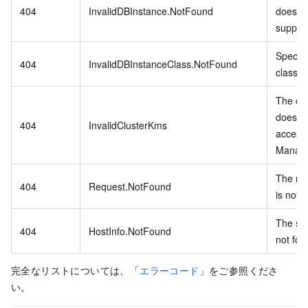
404
InvalidDBInstance.NotFound
does no
suppor
Specifi
404
InvalidDBInstanceClass.NotFound
class i
The cur
does no
404
InvalidClusterKms
access
Manage
The re
404
Request.NotFound
is not a
The spe
404
HostInfo.NotFound
not fou
完全なリストについては、「
エラーコード
」をご参照くださ
い。