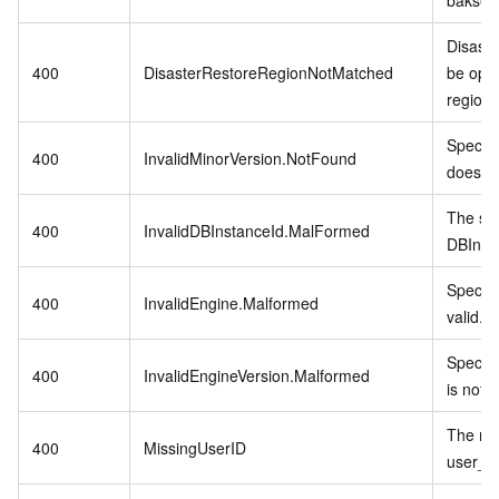
bakset.
Disaste
400
DisasterRestoreRegionNotMatched
be oper
region 
Specifi
400
InvalidMinorVersion.NotFound
does no
The sp
400
InvalidDBInstanceId.MalFormed
DBInsta
Specifi
400
InvalidEngine.Malformed
valid.
Specifi
400
InvalidEngineVersion.Malformed
is not v
The req
400
MissingUserID
user_id