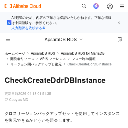
AI 翻訳のため、内容の正確さは保証いたしかねます。正確な情報
は中国語版をご参照ください。
人力翻訳を依頼する
ApsaraDB RDS
ApsaraDB RDS
ApsaraDB RDS for MariaDB
ホームページ
開発者リソース
APIリファレンス
フロー制御情報
リージョン間バックアップと復元
CheckCreateDdrDBInstance
CheckCreateDdrDBInstance
更新日時
2026-04-18 01:51:35
Copy as MD
クロスリージョンバックアップセットを使用してインスタンス
を復元できるかどうかを照会します。