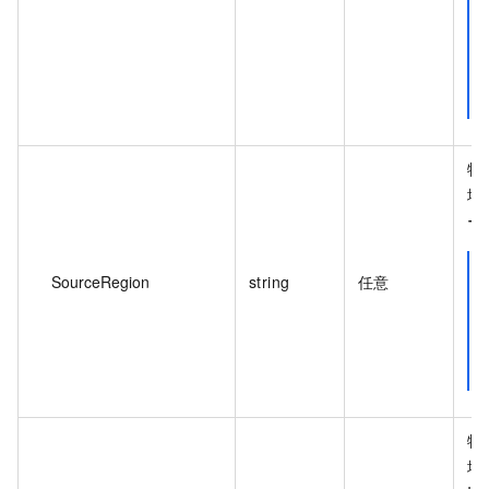
特
場
ー
SourceRegion
string
任意
特
場