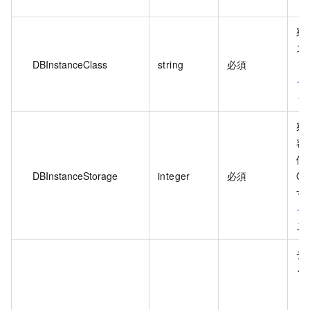
宛
ス
DBInstanceClass
string
必須
「
イ
く
宛
容
位
DBInstanceStorage
integer
必須
G
す
イ
ご
デ
ッ