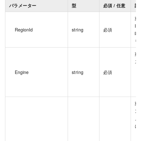
パラメーター
型
必須 / 任意
説
宛
ID
RegionId
string
必須
呼
リ
宛
ス
Engine
string
必須
宛
ン
メ
に