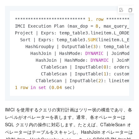
*
*
*
*
*
*
*
*
*
*
*
*
*
*
*
*
*
*
*
*
*
*
*
*
*
*
*
1.
row
*
*
*
*
*
*
*
*
*
*
*
*
IMCI Execution Plan (max_dop 
=
8
, max_query_mem
Project 
|
 Exprs: temp_table3.lineitem.L_ORDERKE
  Sort 
|
 Exprs: temp_table3.
SUM
(lineitem.L_EXTE
    HashGroupby 
|
 OutputTable(
3
): temp_table3 
|
      HashJoin 
|
 HashMode: 
DYNAMIC
|
 JoinMode: 
        HashJoin 
|
 HashMode: 
DYNAMIC
|
 JoinMode
          CTableScan 
|
 InputTable(
0
): orders 
|
 
          CTableScan 
|
 InputTable(
1
): customer 
        CTableScan 
|
 InputTable(
2
): lineitem 
|
 
1
row
in
set
 (
0.04
 sec)
IMCI を使用するクエリの
実行計画
はツリー状の構造であり、各
レベルが
オペレーター
を表します。通常、各
オペレーター
は
SQL クエリ内の操作に対応します。たとえば、CTableScan
オ
ペレーター
はテーブルをスキャンし、HashJoin
オペレーター
は