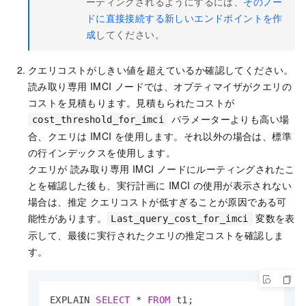
ーティングされるようにするには、
そのノー
ドに直接接続する新しいエンドポイントを作
成
してください。
クエリコストがしきい値を超えているか確認してください。
読み取り専用 IMCI ノード
では、
オプティマイザ
がクエリの
コストを見積もります。見積もられたコストが
パラメーターよりも高い場
cost_threshold_for_imci
合、クエリは IMCI を使用します。それ以外の場合は、標準
の
行インデックス
を使用します。
クエリが
読み取り専用 IMCI ノード
にルーティングされたこ
とを確認した後も、
実行計画
に IMCI の使用が表示されない
場合は、推定
クエリコスト
が低すぎることが原因である可
能性があります。
変数を表
Last_query_cost_for_imci
示して、最後に実行されたクエリの推定コストを確認しま
す。
EXPLAIN 
SELECT
*
FROM