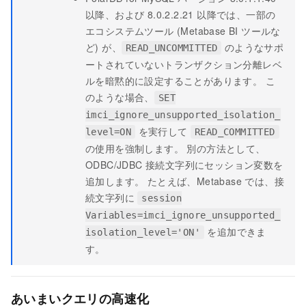
以降、および 8.0.2.2.21 以降では、一部の
エコシステムツール (Metabase BI ツールな
ど) が、
のようなサポ
READ_UNCOMMITTED
ートされていない
トランザクション分離レベ
ル
を暗黙的に設定することがあります。 こ
のような場合、
SET
imci_ignore_unsupported_isolation_
を実行して
level=ON
READ_COMMITTED
の使用を強制します。 別の方法として、
ODBC/JDBC 接続文字列にセッション変数を
追加します。 たとえば、Metabase では、接
続文字列に
session
Variables=imci_ignore_unsupported_
を追加できま
isolation_level='ON'
す。
あいまいクエリの高速化