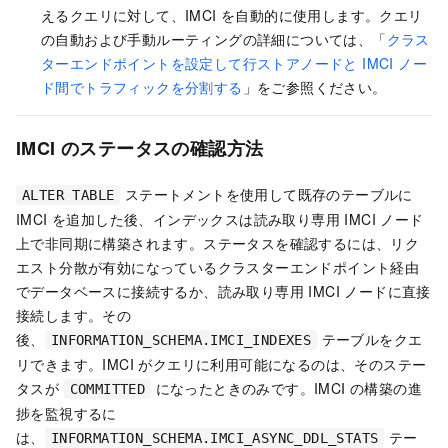
えるクエリに対して、IMCI を自動的に使用します。クエリ
の自動および手動ルーティングの詳細については、「
クラス
ターエンドポイントを設定して行ストアノードと IMCI ノー
ド間でトラフィックを分割する
」をご参照ください。
IMCI のステータスの確認方法
ステートメントを使用して既存のテーブルに
ALTER TABLE
IMCI を追加した後、インデックスは
読み取り専用 IMCI ノード
上で非同期に構築されます。ステータスを確認するには、リク
エスト分散が有効になっている
クラスターエンドポイント
経由
でデータベースに接続するか、
読み取り専用 IMCI ノード
に直接
接続します。その
後、
テーブルをクエ
INFORMATION_SCHEMA.IMCI_INDEXES
リできます。IMCI がクエリに利用可能になるのは、そのステー
タスが
になったときのみです。IMCI の構築の進
COMMITTED
捗を監視するに
は、
テー
INFORMATION_SCHEMA.IMCI_ASYNC_DDL_STATS