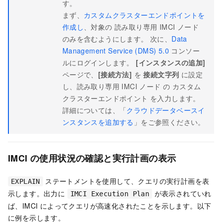
す。
まず、
カスタムクラスターエンドポイントを
作成し
、対象の
読み取り専用 IMCI ノード
のみを含むようにします。 次に、
Data
Management Service (DMS) 5.0
コンソー
ルにログインします。
[インスタンスの追加]
ページで、
[接続方法]
を
接続文字列
に設定
し、
読み取り専用 IMCI ノード
の
カスタム
クラスターエンドポイント
を入力します。
詳細については、「
クラウドデータベースイ
ンスタンスを追加する
」をご参照ください。
IMCI の使用状況の確認と実行計画の表示
ステートメントを使用して、クエリの
実行計画
を表
EXPLAIN
示します。出力に
が表示されていれ
IMCI Execution Plan
ば、IMCI によってクエリが高速化されたことを示します。以下
に例を示します。