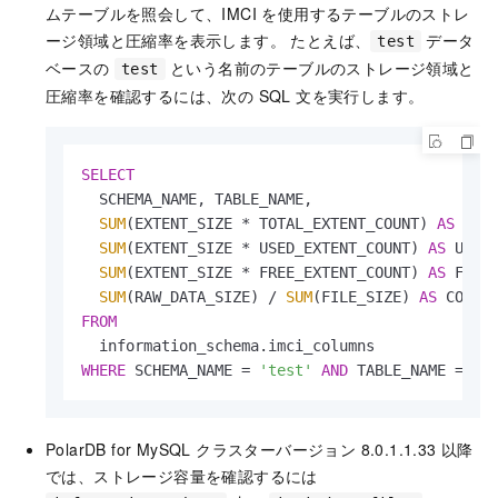
ムテーブルを照会して、IMCI を使用するテーブルのストレ
ージ領域と圧縮率を表示します。 たとえば、
データ
test
ベースの
という名前のテーブルのストレージ領域と
test
圧縮率を確認するには、次の SQL 文を実行します。
SELECT
  SCHEMA_NAME, TABLE_NAME,

SUM
(EXTENT_SIZE 
*
 TOTAL_EXTENT_COUNT) 
AS
 TOTA
SUM
(EXTENT_SIZE 
*
 USED_EXTENT_COUNT) 
AS
 USED_
SUM
(EXTENT_SIZE 
*
 FREE_EXTENT_COUNT) 
AS
 FREE_
SUM
(RAW_DATA_SIZE) 
/
SUM
(FILE_SIZE) 
AS
FROM
WHERE
 SCHEMA_NAME 
=
'test'
AND
 TABLE_NAME 
=
't
PolarDB for MySQL
クラスターバージョン 8.0.1.1.33 以降
では、ストレージ容量を確認するには