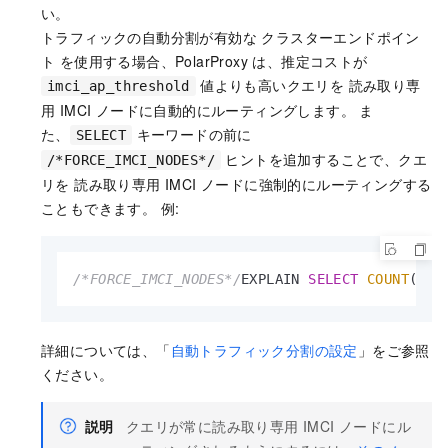
い。
トラフィックの自動分割が有効な
クラスターエンドポイン
ト
を使用する場合、
PolarProxy
は、推定コストが
値よりも高いクエリを
読み取り専
imci_ap_threshold
用 IMCI ノード
に自動的にルーティングします。 ま
た、
キーワードの前に
SELECT
ヒントを追加することで、クエ
/*FORCE_IMCI_NODES*/
リを
読み取り専用 IMCI ノード
に強制的にルーティングする
こともできます。 例:
/*FORCE_IMCI_NODES*/
EXPLAIN 
SELECT
COUNT
(
*
) 
詳細については、「
自動トラフィック分割の設定
」をご参照
ください。
説明
クエリが常に
読み取り専用 IMCI ノード
にル