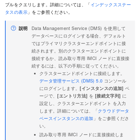
ブルをクエリします。詳細については、「
インデックスステー
タスの表示
」をご参照ください。
説明
Data Management Service (DMS)
を使用して
データベースにログインする場合、デフォルト
ではプライマリ
クラスターエンドポイント
に接
続されます。別の
クラスターエンドポイント
に
接続するか、
読み取り専用 IMCI ノード
に直接接
続するには、以下の手順に従ってください。
クラスターエンドポイントに接続します。
データ管理サービス (DMS) 5.0
コンソール
にログインします。
[インスタンスの追加]
ペ
ージで、
[エントリ方法]
を
[接続文字列]
に
設定し、
クラスターエンドポイント
を入力
します。詳細については、「
クラウドデータ
ベースインスタンスの追加
」をご参照くださ
い。
読み取り専用 IMCI ノードに直接接続しま