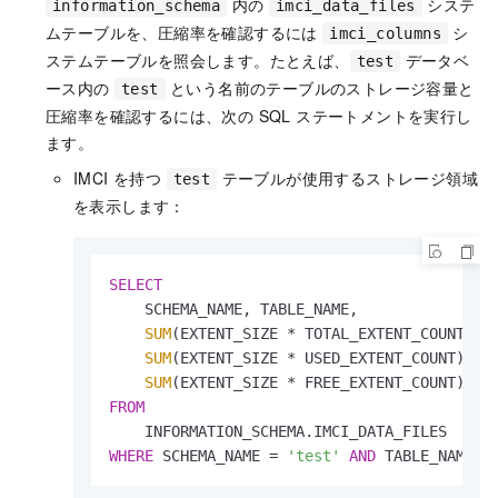
内の
システ
information_schema
imci_data_files
ムテーブルを、圧縮率を確認するには
シ
imci_columns
ステムテーブルを照会します。たとえば、
データベ
test
ース内の
という名前のテーブルのストレージ容量と
test
圧縮率を確認するには、次の SQL ステートメントを実行し
ます。
IMCI を持つ
テーブルが使用するストレージ領域
test
を表示します：
SELECT
    SCHEMA_NAME, TABLE_NAME,

SUM
(EXTENT_SIZE 
*
 TOTAL_EXTENT_COUNT) 
A
SUM
(EXTENT_SIZE 
*
 USED_EXTENT_COUNT) 
AS
SUM
(EXTENT_SIZE 
*
 FREE_EXTENT_COUNT) 
AS
FROM
WHERE
 SCHEMA_NAME 
=
'test'
AND
 TABLE_NAME 
=