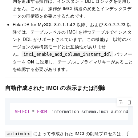
列を追加する操作は、
インスタント DDL
ロジックを使用し
ません。これは、操作が IMCI 構造の変更とインデックスデ
ータの再構築を必要とするためです。
PolarDB for MySQL
8.0.1.1.42 以降、および 8.0.2.2.23 以
降では、テーブルレベルの IMCI を持つテーブルで
インスタ
ント DDL
がサポートされています。この機能は、以前のバ
ージョンの再構築モードとは互換性がありませ
ん。
パラメー
imci_enable_add_column_instant_ddl
ターを
ON
に設定し、テーブルに
プライマリキー
があること
を確認する必要があります。
自動作成された IMCI の表示または削除
SELECT
*
FROM
  information_schema.imci_autoindex_e
によって作成された IMCI の削除プロセスは、手
autoindex