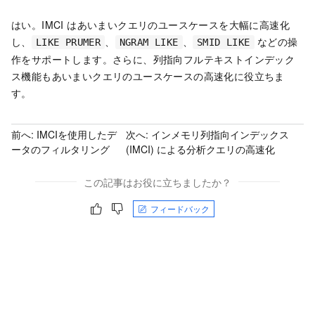
はい。IMCI は
あいまいクエリ
のユースケースを大幅に高速化
し、
、
、
などの操
LIKE PRUMER
NGRAM LIKE
SMID LIKE
作をサポートします。さらに、列指向
フルテキストインデック
ス
機能も
あいまいクエリ
のユースケースの高速化に役立ちま
す。
前へ:
IMCIを使用したデ
次へ:
インメモリ列指向インデックス
ータのフィルタリング
(IMCI) による分析クエリの高速化
この記事はお役に立ちましたか？
フィードバック