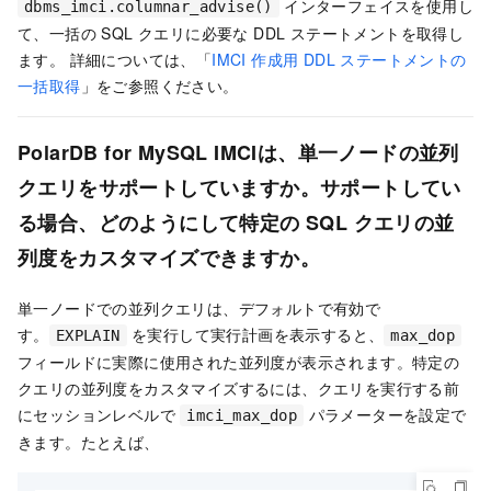
インターフェイスを使用し
dbms_imci.columnar_advise()
て、一括の SQL クエリに必要な DDL ステートメントを取得し
ます。 詳細については、「
IMCI 作成用 DDL ステートメントの
一括取得
」をご参照ください。
PolarDB for MySQL
IMCI
は、単一ノードの並列
クエリをサポートしていますか。サポートしてい
る場合、どのようにして
特定の SQL クエリの並
列度をカスタマイズ
できますか。
単一ノードでの並列クエリは、デフォルトで有効で
す。
を実行して
実行計画
を表示すると、
EXPLAIN
max_dop
フィールドに実際に使用された
並列度
が表示されます。特定の
クエリの
並列度
をカスタマイズするには、クエリを実行する前
にセッションレベルで
パラメーターを設定で
imci_max_dop
きます。たとえば、