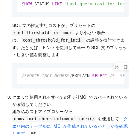
SHOW
 STATUS 
LIKE
'Last_query_cost_for_imci'
;
SQL 文の推定実行コストが、プリセットの
より小さい場合
cost_threshold_for_imci
は、
の調整を検討できま
cost_threshold_for_imci
す。たとえば、ヒントを使用して単一の SQL 文のプリセッ
トしきい値を調整します:
/*FORCE_IMCI_NODES*/
EXPLAIN 
SELECT
/*+ SET_V
クエリで使用されるすべての列が IMCI でカバーされている
か確認してください。
組み込みストアドプロシージャ
を使用して、
ク
dbms_imci.check_columnar_index()
エリ内のテーブルに IMCI が作成されているかどうかを確認
します
。 例: