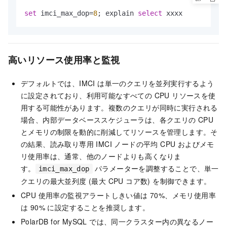
set
 imci_max_dop
=
8
; explain 
select
 xxxx
高いリソース使用率と監視
デフォルトでは、IMCI は単一のクエリを並列実行するよう
に設定されており、利用可能なすべての CPU リソースを使
用する可能性があります。複数のクエリが同時に実行される
場合、内部データベーススケジューラは、各クエリの CPU
とメモリの制限を動的に削減してリソースを管理します。そ
の結果、
読み取り専用 IMCI ノード
の平均 CPU およびメモ
リ使用率は、通常、他のノードよりも高くなりま
す。
パラメーターを調整することで、単一
imci_max_dop
クエリの最大
並列度
(最大 CPU コア数) を制御できます。
CPU 使用率の監視アラートしきい値は 70%、メモリ使用率
は 90% に設定することを推奨します。
PolarDB for MySQL
では、同一クラスター内の異なるノー