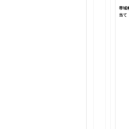
帯域
当て