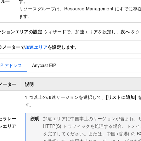
グルー
す。
リソースグループは、Resource Management にすで
ます。
ーションエリアの設定
ウィザードで、加速エリアを設定し、
次へ
をク
ラメーターで
加速エリア
を設定します。
c IP アドレス
Anycast EIP
メーター
説明
1 つ以上の加速リージョンを選択して、
[リストに追加]
す。
セラレー
説明
加速エリアに中国本土のリージョンが含まれ、
ンエリア
HTTP(S) トラフィックを処理する場合、ドメ
を完了してください。または、中国 (香港) の BGP