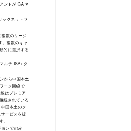
アントが GA ネ
リックネットワ
界中の複数のリージ
ます。複数のキャ
動的に選択する
チ ISP) タ
ジョンから中国本土
ワーク回線で
回線はプレミア
接続されている
て、中国本土のク
にサービスを提
す。
ージョンでのみ