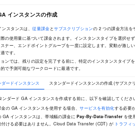
GA インスタンスの作成
 インスタンスは、
従量課金
と
サブスクリプション
の 2 つの課金方法
実際の使用量に基づいて課金されます。インスタンスタイプを選択せ
リスナー、エンドポイントグループを一度に設定します。変動が激し
最適です。
ションでは、残りの設定を完了する前に、特定のインスタンスタイプ
定的で予測可能なワークロードに最適です。
ンダードインスタンス
スタンダードインスタンスの作成 (サブスク
タンダード GA インスタンスを作成する前に、以下を確認してくださ
金の GA インスタンスを使用する場合、
サービスを有効化
する必要
 GA インスタンスは、帯域幅の課金に
Pay-By-Data-Transfer
を使
連付ける必要はありません。
Cloud Data Transfer (CDT)
が
トラフィ