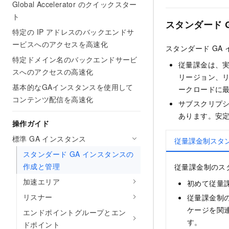
Global Accelerator のクイックスター
ト
スタンダード 
特定の IP アドレスのバックエンドサ
ービスへのアクセスを高速化
スタンダード GA
特定ドメイン名のバックエンドサービ
従量課金は、
スへのアクセスの高速化
リージョン、
基本的なGAインスタンスを使用して
ークロードに
コンテンツ配信を高速化
サブスクリプ
あります。安
操作ガイド
標準 GA インスタンス
従量課金制スタ
スタンダード GA インスタンスの
作成と管理
従量課金制のス
加速エリア
初めて従量課
リスナー
従量課金制の
ケージを関
エンドポイントグループとエン
す。
ドポイント