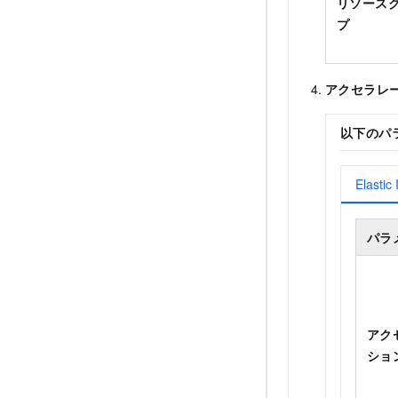
リソース
プ
アクセラレ
以下のパ
Elasti
パラ
アク
ショ