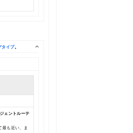
グタイプ
。
リジェントルーテ
て最も近い、ま