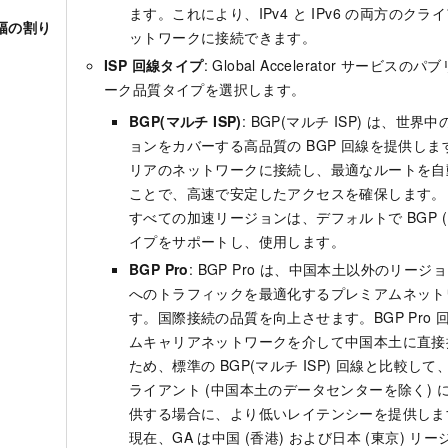
ます。これにより、IPv4 と IPv6 の両方のクライ
幅の割り
ットワークに接続できます。
ISP 回線タイプ
:
Global Accelerator
サービスのパブ
ーク品質タイプを選択します。
BGP(マルチ ISP)
: BGP(マルチ ISP) は、世
ョンをカバーする高品質の BGP 回線を提供し
リアのネットワークに接続し、最適なルートを自
ことで、高速で安定したアクセスを確保します。
すべての加速リージョンは、デフォルトで BGP (マル
イプをサポートし、使用します。
BGP Pro
: BGP Pro は、中国本土以外のリー
へのトラフィックを最適化するプレミアムネット
す。国際接続の品質を向上させます。BGP Pro 
ムキャリアネットワークを介して中国本土に直接
ため、標準の BGP(マルチ ISP) 回線と比較し
ライアント (中国本土のデータセンターを除く) 
供する場合に、より低いレイテンシーを提供しま
現在、GA は中国 (香港) および日本 (東京) リ