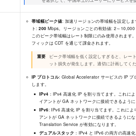
を選択して、中国本土のユーザーにサービスを
帯域幅ピーク値
: 加速リージョンの帯域幅を設定し
ト:
200
Mbps。リージョンごとの有効値:
2～10,000
このピーク帯域幅はレート制限にのみ使用されます
フィックは
CDT
を通じて課金されます。
重要
ピーク帯域幅を低く設定しすぎると、レー
ット損失が発生します。適切に計画してく
IP プロトコル
:
Global Accelerator
サービスの IP 
します。
IPv4
：IPv4 高速化 IP を割り当てます。これによ
イアントが GA ネットワークに接続できるよう
IPv6
: IPv6 高速化 IP を割り当てます。これによ
アントが GA ネットワークに接続できるようになり
Translation Service が有効になります。
デュアルスタック
：IPv4 と IPv6 の両方の高速