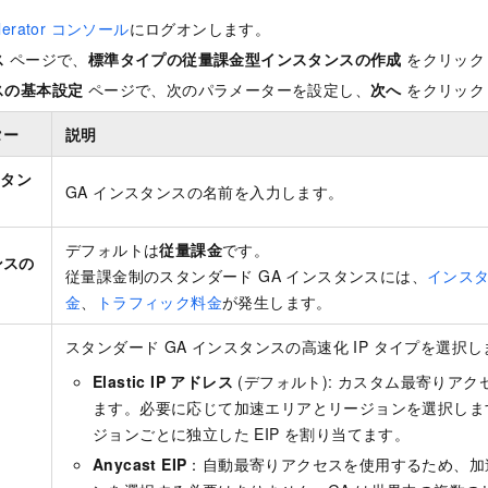
celerator コンソール
にログオンします。
ス
ページで、
標準タイプの従量課金型インスタンスの作成
をクリック
スの基本設定
ページで、次のパラメーターを設定し、
次へ
をクリック
ター
説明
スタン
GA インスタンスの名前を入力します。
デフォルトは
従量課金
です。
ンスの
従量課金制のスタンダード GA インスタンスには、
インス
金
、
トラフィック料金
が発生します。
スタンダード GA インスタンスの高速化 IP タイプを選択
Elastic IP アドレス
(デフォルト): カスタム最寄りア
ます。必要に応じて加速エリアとリージョンを選択します
ジョンごとに独立した EIP を割り当てます。
Anycast EIP
：自動最寄りアクセスを使用するため、加