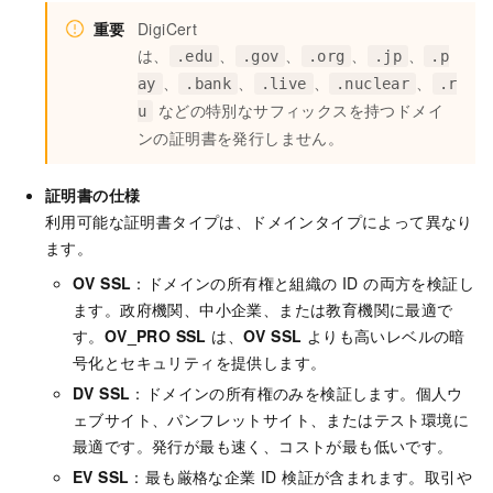
重要
DigiCert
は、
、
、
、
、
.edu
.gov
.org
.jp
.p
、
、
、
、
ay
.bank
.live
.nuclear
.r
などの特別なサフィックスを持つドメイ
u
ンの証明書を発行しません。
証明書の仕様
利用可能な証明書タイプは、ドメインタイプによって異なり
ます。
OV SSL
：ドメインの所有権と組織の ID の両方を検証し
ます。政府機関、中小企業、または教育機関に最適で
す。
OV_PRO SSL
は、
OV SSL
よりも高いレベルの暗
号化とセキュリティを提供します。
DV SSL
：ドメインの所有権のみを検証します。個人ウ
ェブサイト、パンフレットサイト、またはテスト環境に
最適です。発行が最も速く、コストが最も低いです。
EV SSL
：最も厳格な企業 ID 検証が含まれます。取引や