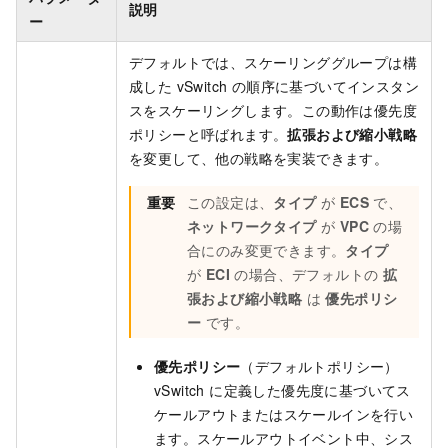
説明
ー
デフォルトでは、スケーリンググループは構
成した vSwitch の順序に基づいてインスタン
スをスケーリングします。この動作は優先度
ポリシーと呼ばれます。
拡張および縮小戦略
を変更して、他の戦略を実装できます。
重要
この設定は、
タイプ
が
ECS
で、
ネットワークタイプ
が
VPC
の場
合にのみ変更できます。
タイプ
が
ECI
の場合、デフォルトの
拡
張および縮小戦略
は
優先ポリシ
ー
です。
優先ポリシー
（デフォルトポリシー）
vSwitch に定義した優先度に基づいてス
ケールアウトまたはスケールインを行い
ます。スケールアウトイベント中、シス