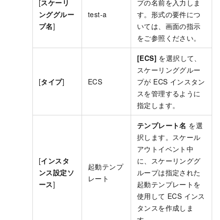
[
スケーリ
プの名前を入力しま
ンググルー
test-a
す。形式の要件につ
プ名
]
いては、画面の指示
をご参照ください。
[ECS]
を選択して、
スケーリンググルー
[
タイプ
]
ECS
プが ECS インスタン
スを管理するように
指定します。
テンプレート名
を選
択します。スケール
アウトイベント中
[
インスタ
に、スケーリンググ
起動テンプ
ンス設定ソ
ループは指定された
レート
ース
]
起動テンプレートを
使用して ECS インス
タンスを作成しま
す。