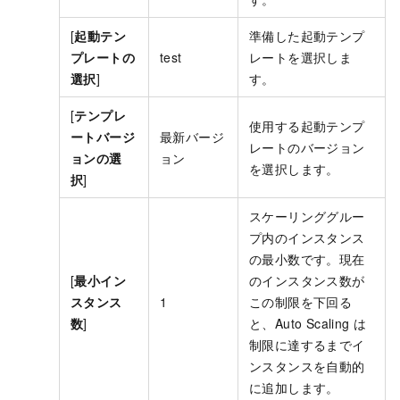
[
起動テン
準備した起動テンプ
プレートの
test
レートを選択しま
選択
]
す。
[
テンプレ
使用する起動テンプ
ートバージ
最新バージ
レートのバージョン
ョンの選
ョン
を選択します。
択
]
スケーリンググルー
プ内のインスタンス
の最小数です。現在
[
最小イン
のインスタンス数が
スタンス
1
この制限を下回る
数
]
と、Auto Scaling は
制限に達するまでイ
ンスタンスを自動的
に追加します。