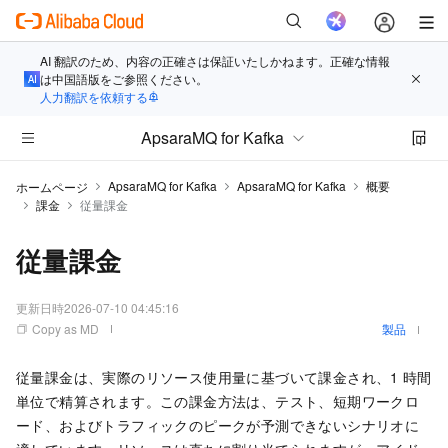
AI 翻訳のため、内容の正確さは保証いたしかねます。正確な情報
は中国語版をご参照ください。
人力翻訳を依頼する
ApsaraMQ for Kafka
ApsaraMQ for Kafka
ApsaraMQ for Kafka
概要
ホームページ
課金
従量課金
従量課金
更新日時
2026-07-10 04:45:16
Copy as MD
製品
従量課金は、実際のリソース使用量に基づいて課金され、1
時間
単位で精算されます。この課金方法は、テスト、短期ワークロ
ード、およびトラフィックのピークが予測できないシナリオに