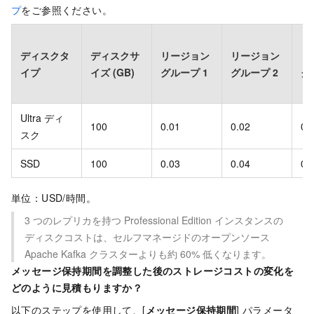
プ
をご参照ください。
ディスクタ
ディスクサ
リージョン
リージョン
リ
イプ
イズ (GB)
グループ 1
グループ 2
グ
Ultra ディ
100
0.01
0.02
0.
スク
SSD
100
0.03
0.04
0.
単位：USD/時間。
3 つのレプリカを持つ Professional Edition インスタンスの
ディスクコストは、セルフマネージドのオープンソース
Apache Kafka クラスターよりも約 60% 低くなります。
メッセージ保持期間を調整した後のストレージコストの変化を
どのように見積もりますか？
以下のステップを使用して、[
メッセージ保持期間
] パラメータ