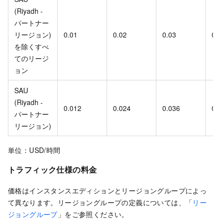
(Riyadh -
パートナー
リージョン)
0.01
0.02
0.03
0.
を除くすべ
てのリージ
ョン
SAU
(Riyadh -
0.012
0.024
0.036
0.
パートナー
リージョン)
単位：USD/時間
トラフィック仕様の料金
価格はインスタンスエディションとリージョングループによっ
て異なります。リージョングループの定義については、「
リー
ジョングループ
」をご参照ください。