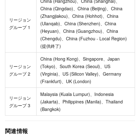
China (Hangzhou)、China (Shanghai)、
China (Qingdao)、China (Beijing)、China
(Zhangjiakou)、China (Hohhot)、China
リージョン
(Ulanqab)、China (Shenzhen)、China
グループ 1
(Heyuan)、China (Guangzhou)、China
(Chengdu)、China (Fuzhou - Local Region)
(提供終了)
China (Hong Kong)、Singapore、Japan
リージョン
(Tokyo)、South Korea (Seoul)、US
グループ 2
(Virginia)、US (Silicon Valley)、Germany
(Frankfurt)、UK (London)
Malaysia (Kuala Lumpur)、Indonesia
リージョン
(Jakarta)、Philippines (Manila)、Thailand
グループ 3
(Bangkok)
関連情報