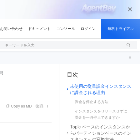
キーワードを入力
問
目次
（1, M）
未使用の従量課金インスタンス
に課金される理由
課金を停止する方法
Copy as MD
製品
インスタンスをリリースせずに
課金を一時停止できますか
Topic ベースのインスタンスか
らパーティションベースのイン
スタンスへの変換方法