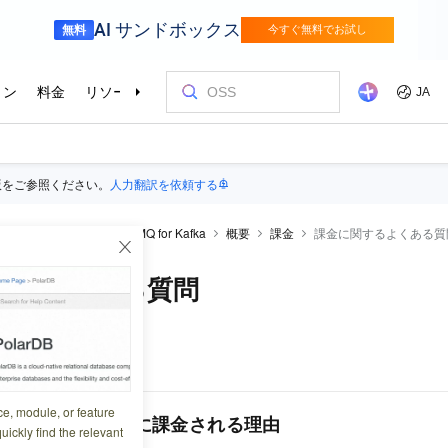
版をご参照ください。
人力翻訳を依頼する
aMQ for Kafka
ApsaraMQ for Kafka
概要
課金
課金に関するよくある質
するよくある質問
0:49:40
ce, module, or feature
課金インスタンスに課金される理由
uickly find the relevant