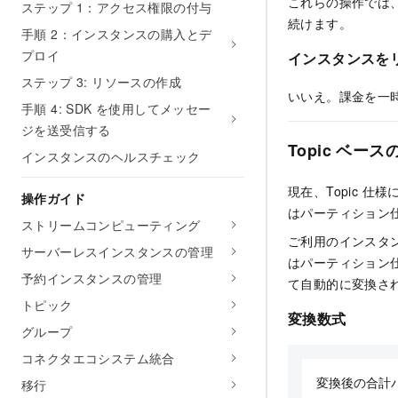
これらの操作では
ステップ 1：アクセス権限の付与
続けます。
手順 2：インスタンスの購入とデ
プロイ
インスタンスを
ステップ 3: リソースの作成
いいえ。課金を一
手順 4: SDK を使用してメッセー
ジを送受信する
Topic ベ
インスタンスのヘルスチェック
現在、Topic 仕
操作ガイド
はパーティション
ストリームコンピューティング
ご利用のインスタン
サーバーレスインスタンスの管理
はパーティション仕
予約インスタンスの管理
て自動的に変換さ
トピック
変換数式
グループ
コネクタエコシステム統合
移行
変換後の合計パ