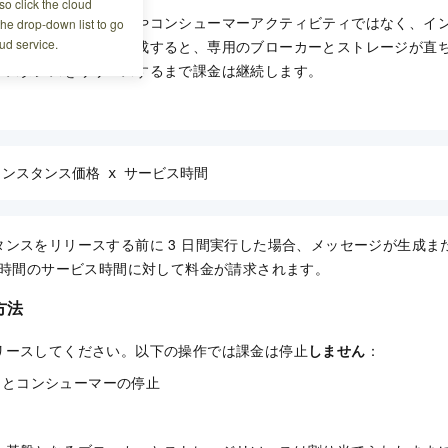
o click the cloud
ンスは、メッセージ量やコンシューマーアクティビティではなく、イ
the drop-down list to go
ud service.
す。インスタンスを作成すると、専用のブローカーとストレージが直
ンスタンスをリリースするまで課金は継続します。
インスタンス価格 x サービス時間
タンスをリリースする前に 3 日間実行した場合、メッセージが生成ま
 時間のサービス時間に対して料金が請求されます。
方法
リースしてください。以下の操作では課金は停止
しません
：
ーとコンシューマーの停止