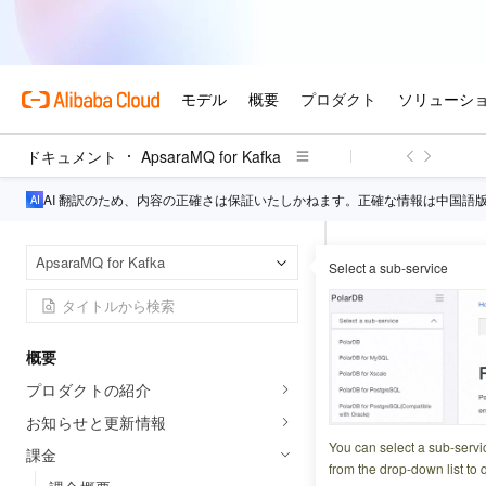
ドキュメント
ApsaraMQ for Kafka
AI 翻訳のため、内容の正確さは保証いたしかねます。正確な情報は中国語
Apsar
ホームページ
ApsaraMQ for Kafka
Select a sub-service
課金に関
概要
更新日時
2026-03-10 2
プロダクトの紹介
お知らせと更新情報
You can select a sub-servi
課金
未使用の従量
from the drop-down list to q