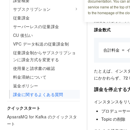
課金概要
documentation. You can als
従量課金インスタ
service name at the top of 
サブスクリプション
to the homepage of the clo
づいて課金されま
従量課金
開始されます。イ
サーバーレスの従量課金
課金数式
CU 後払い
VPC データ転送の従量課金制
合計料金 = 
従量課金制からサブスクリプショ
ンに課金方式を変更する
使用量と請求書の確認
たとえば、インス
料金滞納について
にかかわらず、72
返金ポリシー
課金を停止する
課金に関するよくある質問
インスタンスをリ
クイックスタート
プロデューサ
ApsaraMQ for Kafka のクイックスタ
Topic の削除
ート