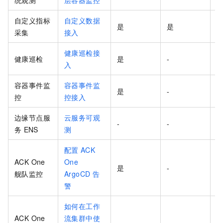
自定义指标
自定义数据
是
是
-
采集
接入
健康巡检接
健康巡检
是
-
-
入
容器事件监
容器事件监
是
-
-
控
控接入
边缘节点服
云服务可观
-
-
务
ENS
测
配置
ACK
ACK One
One
是
-
-
舰队监控
ArgoCD
告
警
如何在工作
ACK One
流集群中使