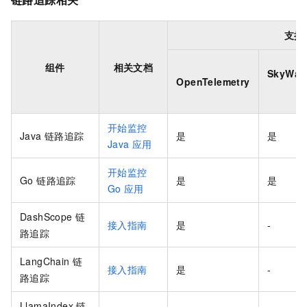
支持
组件
相关文档
SkyWal
OpenTelemetry
开始监控
Java 链路追踪
是
是
Java
应用
开始监控
Go 链路追踪
是
是
Go
应用
DashScope 链
接入指南
是
-
路追踪
LangChain 链
接入指南
是
-
路追踪
LlamaIndex 链