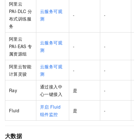
阿里云
PAI-DLC 分
云服务可观
-
-
布式训练服
测
务
阿里云
云服务可观
PAI-EAS 专
-
-
测
属资源组
阿里云智能
云服务可观
-
-
计算灵骏
测
通过接入中
Ray
是
-
-
心一键接入
开启
Fluid
Fluid
是
-
-
组件监控
大数据