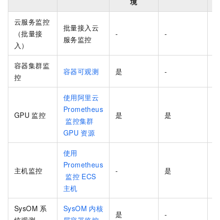
境
云服务监控
批量接入云
（批量接
-
-
服务监控
入）
容器集群监
容器可观测
是
-
-
控
使用阿里云
Prometheus
GPU
监控
是
是
-
监控集群
GPU
资源
使用
Prometheus
主机监控
-
是
-
监控
ECS
主机
SysOM
系
SysOM
内核
是
-
-
统观测
层容器监控