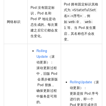
Pod
拥有固定标识其格
Pod
没有固定标
式为
<StatefulSet
识，Pod
名和
，例
名>-<序号>
Pod IP
地址是动
网络标识
如
、
web-0
web-
态生成的。每次重
等。当
Pod
发生重
1
建之后它们都会发
启，其名称也不会改
生变化。
变。
Rolling
Update
（滚
动更新）：
滚动更新过程
中，旧版
Pod
会逐步被新版
RollingUpdate
（滚
Pod
替换，
动更新）：
确保更新过程
更新是按
Pod
序号
中服务是可用
进行的，即一个
的。
Pod
更新完成并且