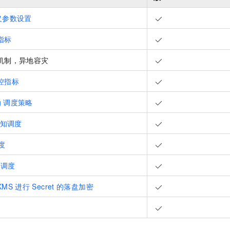
义参数设置
指标
机制，异地容灾
控指标
g
调度策略
知调度
度
版调度
KMS
进行
Secret
的落盘加密