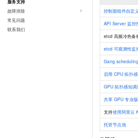
服务支持
控制面组件自定
故障排除
常见问题
API Server
监控
联系我们
etcd
高频冷热备
etcd
可观测性监
Gang schedulin
启用
CPU
拓扑感
GPU
拓扑感知调
共享
GPU
专业
支持
使用阿里云
托管节点池