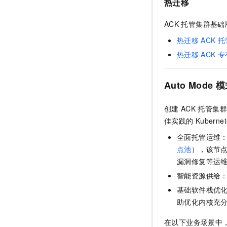
热迁移
ACK
托管集群基础
热迁移
ACK
托
热迁移
ACK
专
Auto Mode
模
创建
ACK
托管集群
佳实践的
Kubernet
全面托管运维
点池
），该节点
漏洞修复等运
智能资源供给
基础软件栈优化
助优化内核充
在以下业务场景中