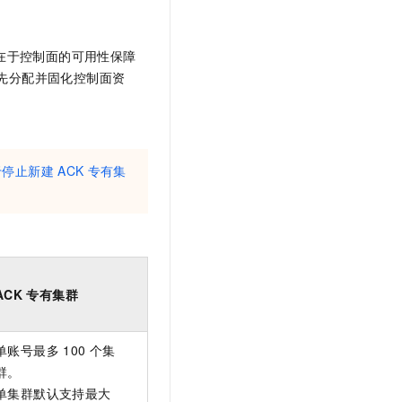
在于控制面的可用性保障
L），可预先分配并固化控制面资
于停止新建
ACK
专有集
ACK
专有集群
单账号最多
100
个集
群。
单集群默认支持最大