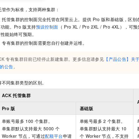
托管作为标准，支持两种集群：
：托管集群的控制面完全托管在阿里云上。提供
Pro
版和基础版，区别
功能。Pro
版支持
预设控制面
（ Pro XL / Pro 2XL / Pro 4X
面性能始终可预期。
：专有集群的控制面需要您自行创建并运维。
CK
专有集群
目前已经停止新建集群。更多信息请参见
【产品公告】关
的公告
。
解不同集群类型的区别。
ACK
托管集群
Pro
版
基础版
单账号最多
100
个集群。
单账号最多
2
个集群。
单集群默认支持最大
5000
个
单集群默认支持最大
10
Worker
节点，可通过
配额平台
申请
个
Worker
节点，不支持