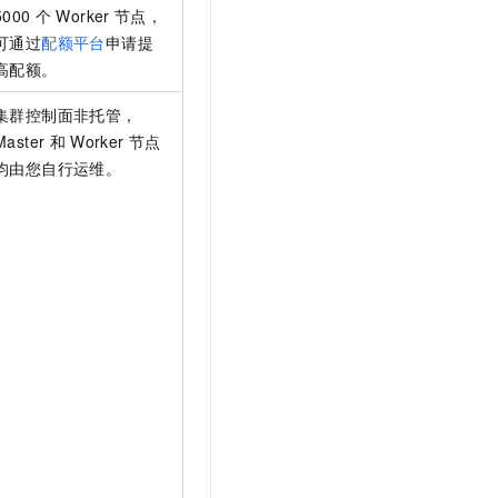
5000
个
Worker
节点，
可通过
配额平台
申请提
高配额。
集群控制面非托管，
Master
和
Worker
节点
均由您自行运维。