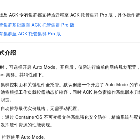
版
及
ACK
专有集群
都支持热迁移至
ACK
托管集群
Pro
版
，具体操作
管集群基础版至
ACK
托管集群
Pro
版
有集群至
ACK
托管集群
Pro
版
式介绍
时，可选择开启
Auto Mode。开启后，仅需进行简单的网络规划配
es
集群。其特性如下。
：集群控制面和关键组件全托管。默认创建一个开启了
Auto Mode
的节
池将根据工作负载按需动态扩缩容，同时 ACK 将负责操作系统版本
维职责。
：自动推荐最优实例规格，无需手动配置。
：通过 ContainerOS 不可变根文件系统强化安全防护，精简系统
分发挥硬件资源的性能表现。
，推荐使用
Auto Mode。