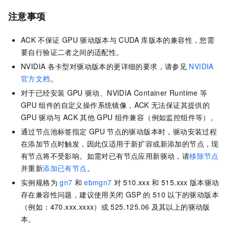
注意事项
ACK
不保证
GPU
驱动版本与
CUDA
库版本的兼容性，您需
要自行验证二者之间的适配性。
NVIDIA
各卡型对驱动版本的更详细的要求，请参见
NVIDIA
官方文档
。
对于已经安装
GPU
驱动、NVIDIA Container Runtime
等
GPU
组件的自定义操作系统镜像，ACK
无法保证其提供的
GPU
驱动与
ACK
其他
GPU
组件兼容（例如监控组件等）。
通过节点池标签指定
GPU
节点的驱动版本时，驱动安装过程
在添加节点时触发，因此仅适用于新扩容或新添加的节点，现
有节点将不受影响。如需对已有节点应用新驱动，请
移除节点
并重新
添加已有节点
。
实例规格为
gn7
和
ebmgn7
对
510.xxx
和
515.xxx
版本驱动
存在兼容性问题，建议使用关闭
GSP
的
510
以下的驱动版本
（例如：470.xxx.xxxx）或
525.125.06
及其以上的驱动版
本。