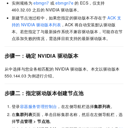
实例规格为
ebmgn7
或
ebmgn7e
的
ECS，仅支持
460.32.03
之后的
NVIDIA
驱动版本。
新建节点池过程中，如果您指定的驱动版本不存在于
ACK
支
持的
NVIDIA
驱动版本列表
，ACK
将自动安装默认驱动版
本。若您指定了与最新操作系统不兼容驱动版本，可能存在节
点添加失败的情况，需选择目前支持的最新驱动版本。
步骤一：确定
NVIDIA
驱动版本
从
中选择与您业务相匹配的
NVIDIA
驱动版本。本文以驱动版本
550.144.03
为例进行介绍。
步骤二：指定驱动版本创建节点池
登录
容器服务管理控制台
，在左侧导航栏选择
集群列表
。
在
集群列表
页面，单击目标集群名称，然后在左侧导航栏，选
择
节点管理
>
节点池
。