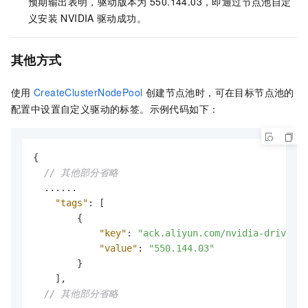
预期输出表明，驱动版本为
550.144.03，即通过节点池自定
义安装
NVIDIA
驱动成功。
其他方式
使用
CreateClusterNodePool
创建节点池时，可在目标节点池的
配置中设置自定义驱动的标签。示例代码如下：
{
// 其他部分省略
  ......

"tags"
:
[
{
"key"
:
"ack.aliyun.com/nvidia-driver-v
"value"
:
"550.144.03"
}
]
,
// 其他部分省略