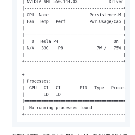
| NVIDIA-SMI 550.144.03             Driver Vers
|-----------------------------------------+----
| GPU  Name                 Persistence-M | Bus
| Fan  Temp   Perf          Pwr:Usage/Cap |    
|                                         |    
|=========================================+====
|   0  Tesla P4                       On  |   0
| N/A   33C    P8              7W /   75W |    
|                                         |    
+-----------------------------------------+----
+----------------------------------------------
| Processes:                                   
|  GPU   GI   CI        PID   Type   Process na
|        ID   ID                               
|==============================================
|  No running processes found                  
+---------------------------------------------