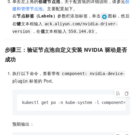
单击左上角的
创建节点池
，关于配置项的详细说明，请参见
创
建和管理节点池
。主要配置如下。
在
节点标签（Labels）
参数栏添加标签，单击
图标，然后
在
键
文本框输入
ack.aliyun.com/nvidia-driver-
，在
值
文本框输入
。
version
550.144.03
步骤三：验证节点池自定义安装
NVIDIA
驱动是否
成功
执行以下命令，查看带有
component: nvidia-device-
标签的
Pod。
plugin
kubectl get po -n kube-system -l component=nvi
预期输出：