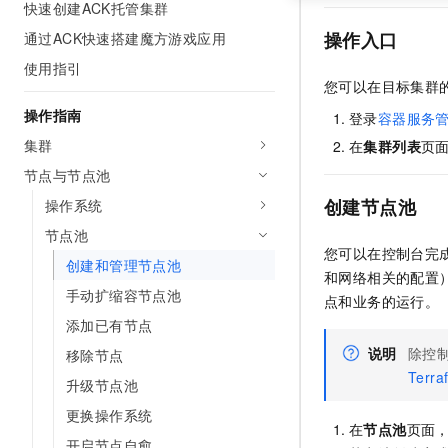
快速创建ACK托管集群
操作入口
通过ACK快速搭建魔方游戏应用
使用指引
您可以在目标集群
操作指南
登录
容器服务
集群
在
集群列表
页
节点与节点池
创建节点池
操作系统
节点池
您可以在控制台完
创建和管理节点池
和网络相关的配置
手动扩缩容节点池
点和业务的运行。
添加已有节点
说明
除控制
移除节点
Terra
升级节点池
更换操作系统
在
节点池
页面
开启节点自愈