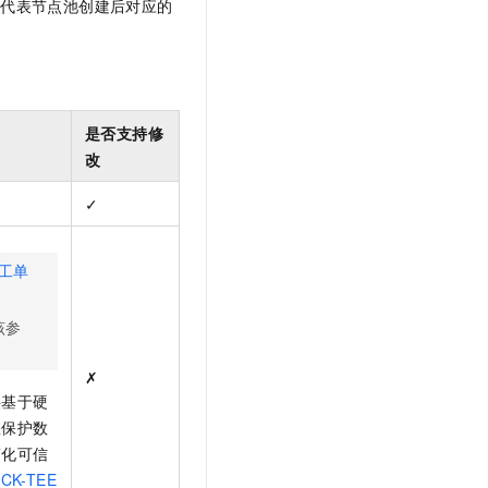
改
代表节点池创建后对应的
是否支持修
改
✓
工单
该参
✗
供基于硬
您保护数
简化可信
CK-TEE