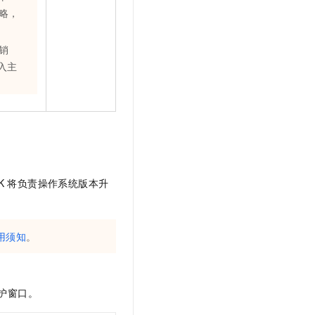
略，
销
写入主
K 将负责操作系统版本升
用须知
。
护窗口。