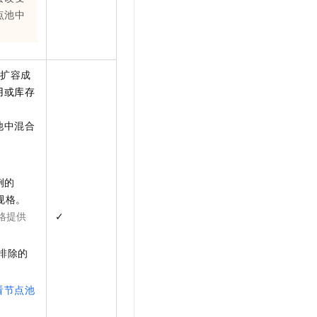
点池中
。
高扩容成
用或库存
池中混合
例的
规格。
格提供
✓
排除的
看节点池