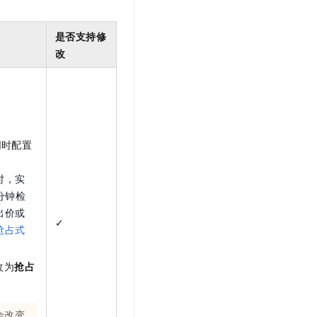
是否支持修
改
同时配置
时，实
分钟检
出价或
✓
抢占式
改为
抢占
会改变