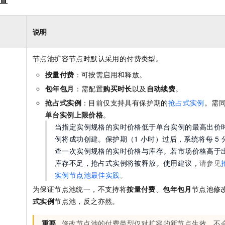
说明
节点池扩容节点时默认采用的付费类型。
按量付费
：可按需启用和释放。
包年包月
：需配置
购买时长
以及
自动续费
。
抢占式实例
：目前仅支持具有保护期的
抢占式实例
。需
单台实例上限价格
。
当指定实例规格的实时价格低于单台实例的最高出价
例将成功创建。保护期（1
小时）过后，系统将每
5
查一次实例规格的实时价格与库存。若市场价格高于
库存不足，抢占式实例将被释放。使用建议，
请参见
实例节点池最佳实践
。
为保证节点池统一，不支持将
按量付费
、
包年包月
节点池修
式实例
节点池，反之亦然。
重要
修改节点池的付费类型仅对扩容的新节点生效，不