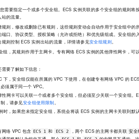
您需要指定一个或多个安全组。ECS 实例关联的多个安全组的规则将
入站的流量。
增规则，修改或删除已有规则，这些规则变动会自动作用于安全组中的
的端口、协议类型、授权策略（允许或拒绝）和优先级组成。安全组的
向规则控制
ECS
实例出站的流量，详情请参见
安全组规则
。
全组，其规则作用于主网卡。专有网络
ECS
实例的其他弹性网卡，可
还需要了解如下信息：
C
下，安全组仅能在所属的
VPC
下使用，在创建专有网络
VPC
的
EC
，必须属于同一个
VPC。
弹性网卡可以关联一个或者多个安全组，但必须至少关联一个安全组。E
限制，请参见
安全组使用限制
。
例时，如果您未指定安全组，系统会将该
ECS
实例的主网卡关联到默
有网络
VPC
包含
和
，两个
ECS
的主网卡都关联
ECS 1
ECS 2
安全
连通策略默认为组内互通，那么
和
的内网是互通的，