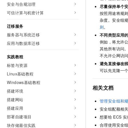
安全与合规治理
尽量保持单个
可信计算与机密计算
按照用途将规
杂度。安全组
迁移服务
则
。
服务器与系统迁移
不同类型应用
例如，将允许
应用与数据库迁移
其他所有访问
不允许公网访
实践教程
避免直接修改
标签与资源
可以先克隆一
Linux基础教程
Windows基础教程
相关文档
搭建环境
搭建网站
管理安全组和
搭建应用
安全组配额相
部署自建项目
想要给
ECS
实
合理使用安全
块存储最佳实践