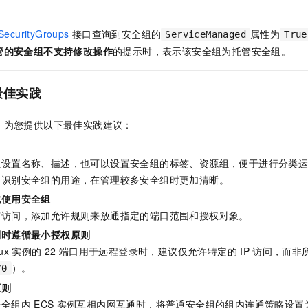
SecurityGroups
接口查询到安全组的
属性为
ServiceManaged
True
管的安全组不支持修改操作
的提示时，表示该安全组为托管安全组。
最佳实践
，为您提供以下最佳实践建议：
组设置名称、描述，也可以设置安全组的标签、资源组，便于进行分类
速识别安全组的用途，在管理较多安全组时更加清晰。
式使用安全组
有访问，添加允许规则来放通指定的端口范围和授权对象。
则时遵循最小授权原则
ux
实例的
22
端口用于远程登录时，建议仅允许特定的
IP
访问，而非
）。
/0
原则
安全组内
ECS
实例互相内网互通时，将普通安全组的组内连通策略设置