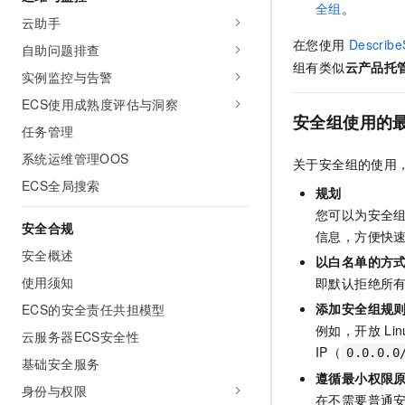
全组
。
云助手
在您使用
Describe
自助问题排查
组有类似
云产品托
实例监控与告警
ECS使用成熟度评估与洞察
安全组使用的
任务管理
系统运维管理OOS
关于安全组的使用
ECS全局搜索
规划
您可以为安全
安全合规
信息，方便快
安全概述
以白名单的方
使用须知
即默认拒绝所
添加安全组规
ECS的安全责任共担模型
例如，开放
Lin
云服务器ECS安全性
IP（
0.0.0.0
基础安全服务
遵循最小权限
身份与权限
在不需要普通