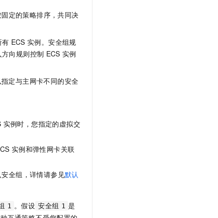
按固定的策略排序，共同决
所有
ECS
实例。安全组规
入方向规则控制
ECS
实例
以指定与主网卡不同的安全
S
实例时，您指定的虚拟交
CS
实例和弹性网卡关联
认安全组，详情请参见
默认
。假设
是
组
1
安全组
1
这种互通策略不受您配置的