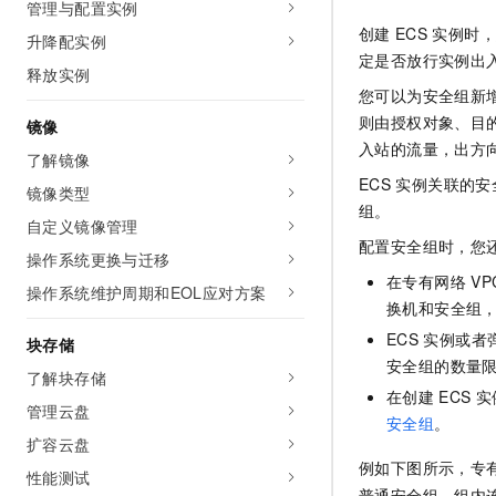
管理与配置实例
创建
ECS
实例时，
升降配实例
定是否放行实例出
释放实例
您可以为安全组新
则由授权对象、目
镜像
入站的流量，出方
了解镜像
ECS
实例关联的安
镜像类型
组。
自定义镜像管理
配置安全组时，您
操作系统更换与迁移
在专有网络
VP
操作系统维护周期和EOL应对方案
换机和安全组
ECS
实例或者
块存储
安全组的数量
了解块存储
在创建
ECS
实
管理云盘
安全组
。
扩容云盘
例如下图所示，专
性能测试
普通安全组，组内