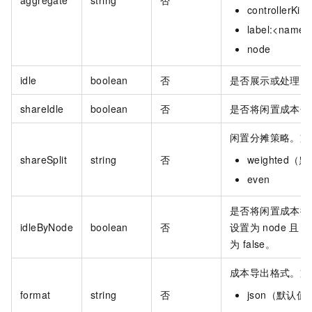
controllerKind
label:<name>
node
idle
boolean
否
是否展示或处理闲
shareIdle
boolean
否
是否将闲置成本分
闲置分摊策略。支
shareSplit
string
否
weighted（
even
是否将闲置成本按
idleByNode
boolean
否
设置为
node
且
sh
为 false。
成本导出格式。支
format
string
否
json（默认值