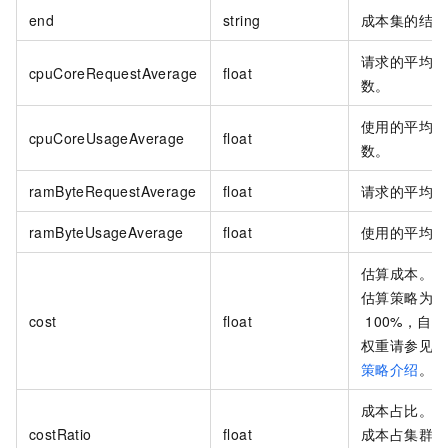
end
string
成本集的结束
请求的平均
C
cpuCoreRequestAverage
float
数。
使用的平均
C
cpuCoreUsageAverage
float
数。
ramByteRequestAverage
float
请求的平均内
ramByteUsageAverage
float
使用的平均内
估算成本。默
估算策略为
C
cost
float
100%，自
权重请参见
成
策略介绍
。
成本占比。描
costRatio
float
成本占集群总