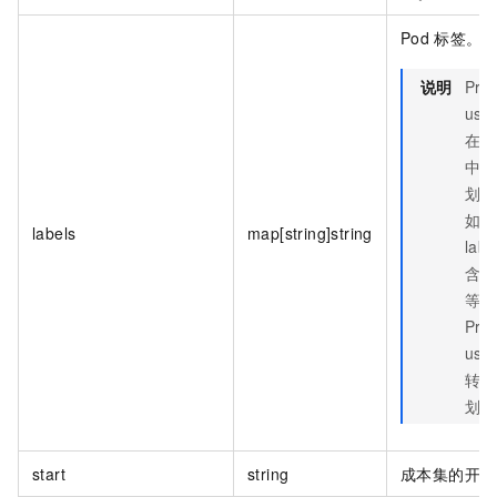
Pod
标签。
说明
Pro
us
在
l
中使
划线
如果
labels
map[string]string
labe
含“-
等符
Pro
us
转换
划线
start
string
成本集的开始