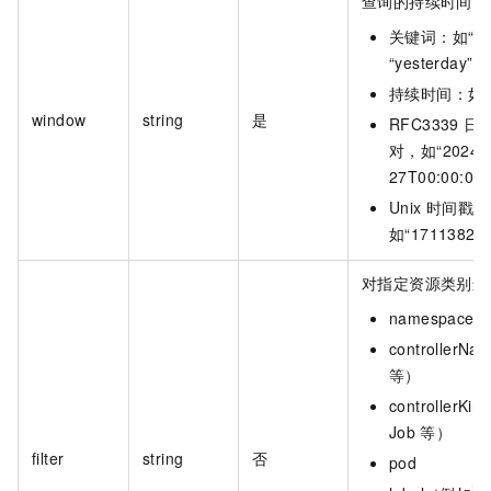
查询的持续时间。
关键词：如“tod
“yesterday”、
持续时间：如“30
window
string
是
RFC3339
日
对，如“2024-03
27T00:00:00
Unix
时间戳：
如“17113824
对指定资源类别进
namespace
controller
等）
controllerK
Job
等）
filter
string
否
pod