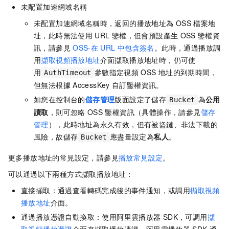
未配置加速網域名稱
未配置加速網域名稱時，返回的播放地址為
OSS
檔案地
址，此時無法使用
URL
鑒權，但會預設產生
OSS
鑒權資
訊，請參見
OSS-在
URL
中包含簽名
。此時，通過播放調
用
擷取視頻播放地址
介面擷取播放地址時，仍可使
用
參數指定視頻
OSS
地址的到期時間，
AuthTimeout
但無法根據
AccessKey
自訂鑒權資訊。
如您在控制台的
儲存管理
版面設定了儲存
為
公用
Bucket
讀取
，則可忽略
OSS
鑒權資訊（具體操作，請參見
儲存
管理
），此時地址為永久有效，但有被盜鏈、非法下載的
風險，故儲存
應盡量設定為
私人
。
Bucket
更多播放地址的常見設定，請參見
播放常見設定
。
可以通過以下兩種方式擷取播放地址：
直接擷取：通過查看轉碼完成後的事件通知，或調用
擷取視頻
播放地址
介面。
通過播放憑證自動換取：使用阿里雲播放器
SDK，可調用
擷