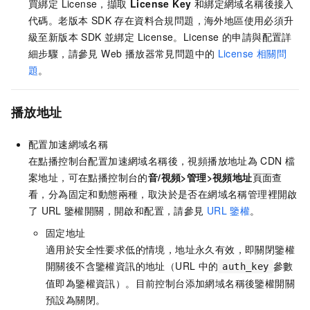
買綁定 License，擷取
License Key
和綁定網域名稱後接入
代碼。老版本 SDK 存在資料合規問題，海外地區使用必須升
級至新版本 SDK 並綁定 License。License 的申請與配置詳
細步驟，請參見 Web 播放器常見問題中的
License 相關問
題
。
播放地址
配置加速網域名稱
在點播控制台配置加速網域名稱後，視頻播放地址為
CDN
檔
案地址，可在點播控制台的
音/視頻>管理>視頻地址
頁面查
看，分為固定和動態兩種，取決於是否在網域名稱管理裡開啟
了
URL
鑒權開關，開啟和配置，請參見
URL
鑒權
。
固定地址
適用於安全性要求低的情境，地址永久有效，即關閉鑒權
開關後不含鑒權資訊的地址（URL
中的
參數
auth_key
值即為鑒權資訊）。目前控制台添加網域名稱後鑒權開關
預設為關閉。