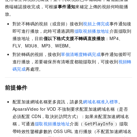
務端確認接收完成，可根據
事件通知
來確定上傳的視頻何時能播
放。
對於不轉碼的視頻（或音頻）接收到
視頻上傳完成
事件通知後
即可進行播放，此時可通過調用
擷取視頻播放地址
介面擷取到
播放地址，目前
僅以下格式支援不轉碼直接播放
：MP4、
FLV、M3U8、MP3、WEBM。
對於轉碼的視頻，接收到
單個清晰度轉碼完成
事件通知後即可
進行播放，若要確保所有清晰度都能擷取到，可接收到
視頻轉
碼完成
再處理。
前提條件
配置加速網域名稱更多資訊，請參見
網域名稱准入標準
。
ApsaraVideo for VOD
不強制要求配置加速網域名稱（是否
必須配置
CDN，取決於訪問方式）：如果未配置加速網域名
稱，可通過
擷取視頻播放地址
介面（
）擷取
GetPlayInfo
帶時效性鑒權參數的 OSS URL 進行播放（不配置加速網域名