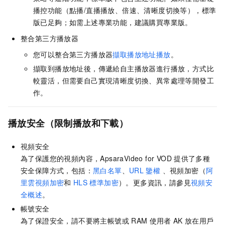
播控功能（點播/直播播放、倍速、清晰度切換等），標準
版已足夠；如需上述專業功能，建議購買專業版。
整合第三方播放器
您可以整合第三方播放器
擷取播放地址播放
。
擷取到播放地址後，傳遞給自主播放器進行播放，方式比
較靈活，但需要自己實現清晰度切換、異常處理等開發工
作。
播放安全（限制播放和下載）
視頻安全
為了保護您的視頻內容，ApsaraVideo for VOD
提供了多種
安全保障方式，包括：
黑白名單
、
URL
鑒權
、視頻加密（
阿
里雲視頻加密
和
HLS
標準加密
）。更多資訊，請參見
視頻安
全概述
。
帳號安全
為了保證安全，請不要將主帳號或
RAM
使用者
AK
放在用戶