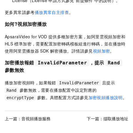
License（License 申請方式參見"前提條件"中的說明）。
更多異常請參考
播放異常自主排查
。
如何?視頻加密播放
ApsaraVideo for VOD
提供多種加密方案，如阿里雲視頻加密和
HLS
標準加密，需要配置加密轉碼模板組進行轉碼，並在播放時
使用阿里雲播放器
SDK
解密播放。詳情請參見
視頻加密
。
加密播放報錯
，提示
InvalidParameter
Rand
參數無效
播放加密視頻時，如果報錯
且提示
InvalidParameter
參數無效，需要在播放配置中設定對應的
Rand
參數。具體配置方式請參見
加密視頻播放說明
。
encryptType
上一篇：
音視頻播放服務
下一篇：
擷取播放地址