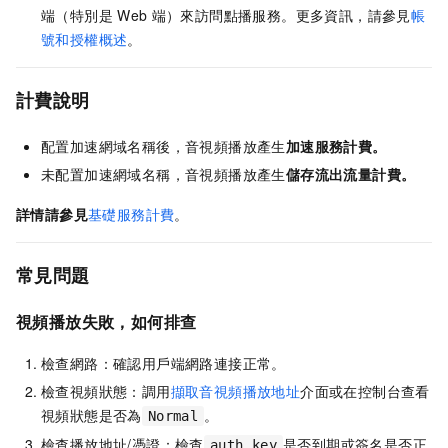
端（特別是
Web
端）來訪問點播服務。更多資訊，請參見
帳
號和授權概述
。
計費說明
配置加速網域名稱後，音視頻播放產生
加速服務計費。
未配置加速網域名稱，音視頻播放產生
儲存流出流量計費。
詳情請參見
基礎服務計費
。
常見問題
視頻播放失敗，如何排查
檢查網路：確認用戶端網路連接正常。
檢查視頻狀態：調用
擷取音視頻播放地址
介面或在控制台查看
視頻狀態是否為
。
Normal
檢查播放地址/憑證：檢查
是否到期或簽名是否正
auth_key