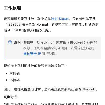
工作原理
音視頻檔案能否播放，取決於其
狀態 Status
。只有狀態為
正常
（
欄位值為
Normal
）的視頻才能正常播放，即通過點
Status
播
API/SDK
能擷取到播放地址。
說明
審核中（Checking）
或
屏蔽（Blocked）
狀態的
視頻，僅能在點播控制台預覽，或通過已設定的
審核安全
IP
進行訪問。
視頻從上傳到可播放的狀態流轉路徑如下：
有轉碼
不轉碼
因此，在擷取播放地址前，必須確認視頻狀態已變為
。
Normal
判斷方式
使用者上傳視頻完成後，並不代表視頻已準備就緒，還需點播服