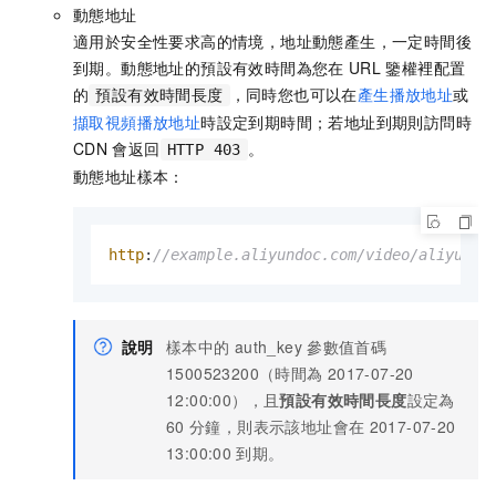
動態地址
適用於安全性要求高的情境，地址動態產生，一定時間後
到期。動態地址的預設有效時間為您在
URL
鑒權裡配置
的
，同時您也可以在
產生播放地址
或
預設有效時間長度
擷取視頻播放地址
時設定到期時間；若地址到期則訪問時
CDN
會返回
。
HTTP 403
動態地址樣本：
http
:
//example.aliyundoc.com/video/aliyun-s
說明
樣本中的
auth_key
參數值首碼
1500523200（時間為
2017-07-20
12:00:00），且
預設有效時間長度
設定為
60
分鐘，則表示該地址會在
2017-07-20
13:00:00
到期。