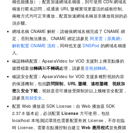
稱也能播放）；配置加速網域名稱後，則可使用 CDN 網域名
稱進行匿名訪問，或通過 URL 鑒權實現更靈活的緩衝控制。
兩種方式均可正常播放，配置加速網域名稱並非播放視頻的必
須步驟。
網域名稱
CNAME
解析：請確保網域名稱完成了
CNAME
綁
定，否則無法播放。CNAME
綁定請參見
阿里雲（原萬網）
解析配置
CNAME
流程
，同時也支援
DNSPod
的網域名稱接
入。
確認轉碼配置：ApsaraVideo for VOD
支援對上傳至點播的
媒體檔案做
轉碼
和
不轉碼
處理，請參見
音視頻轉碼
。
確認安全配置：ApsaraVideo for VOD
支援多種對視頻內容
的保護機制，包括
訪問限制、URL
鑒權
、
遠程鑒權
、
視頻加
密
及
安全下載
，視頻是否可播放受限制於以上幾種安全配置，
請參見
視頻安全
。
配置 Web 播放器 SDK License：自 Web 播放器 SDK
2.37.8 版本起，必須配置
License
方可使用，包括
localhost 本地測試環境也需要配置有效 License，不存在臨
時 License。需要在點播控制台建立
Web 應用程式
並免費購