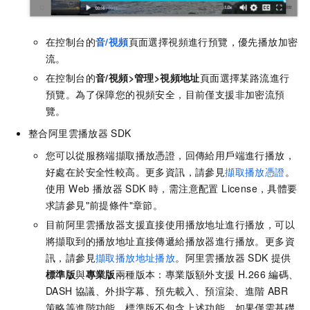
在控制台的
音
/視頻
頁面選擇視頻進行預覽，優先播放加密
流。
在控制台的
音/視頻>管理>視頻地址
頁面選擇某路流進行
預覽。為了保障您的視頻安全，目前僅支援非加密流預
覽。
整合阿里雲播放器
SDK
您可以從服務端擷取播放憑證，回傳給用戶端進行播放，
好處在於安全性較高。更多資訊，請參見
擷取播放憑證
。
使用 Web 播放器 SDK 時，需注意配置 License，具體要
求請參見"前提條件"章節。
目前阿里雲播放器支援直接使用播放地址進行播放，可以
將擷取到的播放地址直接傳遞給播放器進行播放。更多資
訊，請參見
擷取播放地址播放
。阿里雲播放器 SDK 提供
標準版
與
專業版
兩種版本：專業版額外支援 H.266 編碼、
DASH 協議、外掛字幕、預先載入、預渲染、進階 ABR
策略等進階功能，標準版不包含上述功能。如果僅需基礎