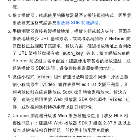
確。
檢查播放器：確認使用的播放器是否支援該視頻格式，阿里雲
播放器支援格式請參見
播放器
SDK
功能詳情
。
手機瀏覽器直接複製播放地址，播放卡頓或載入失敗：原因是
播放地址缺少 URL 鑒權簽名，或網域名稱開啟了
Referer
防
盜鏈校正並攔截了該請求。解決方案：確認播放地址是否開啟
了 URL 鑒權並攜帶有效
簽名；檢查網域名稱的
auth_key
Referer 防盜鏈白名單配置；建議使用帶簽名的播放連結，或
通過播放器 SDK 訪問，避免直接暴露原始播放地址。
微信小程式
組件倍速播放時音畫不同步：原因是微
video
信小程式原生
組件底層對 edit list 支援不完善，音
video
頻初始位移在倍速播放或 Seek 操作時會累積放大。解決方
案：建議使用阿里雲 Web 播放器 SDK 替代原生
組
video
件，或對視頻進行轉碼處理以提升相容性。
Chrome 瀏覽器升級後 Web 播放器無法使用（涉及 HLS 相
容性問題）：建議將 Web 播放器 SDK 升級至 2.37.8 及以上
版本以解決該相容性問題，並按需申請配置免費的