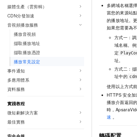
多網域名稱選
媒體生產（雲剪輯）
當您的來源站
CDN分發加速
的播放地址。
音視頻播放服務
如果您需要為
播放音視頻
方式一：調
擷取播放地址
域名稱。例
擷取播放憑證
定
PlayCo
址。
播放常見設定
方式二：擷
事件通知
址中的
cd
多應用體系
使用以上方式
資料服務
HTTPS
安全加
播放介面返回
實踐教程
時，ApsaraVide
微短劇解決方案
速
。
最佳實務
轉碼配置
安全合規