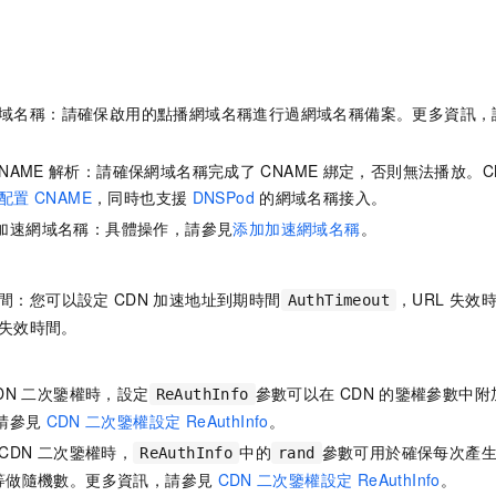
域名稱：請確保啟用的點播網域名稱進行過網域名稱備案。更多資訊，
NAME
解析：請確保網域名稱完成了
CNAME
綁定，否則無法播放。C
配置
CNAME
，同時也支援
DNSPod
的網域名稱接入。
加速網域名稱：具體操作，請參見
添加加速網域名稱
。
間：您可以設定
CDN
加速地址到期時間
，URL
失效
AuthTimeout
失效時間。
DN
二次鑒權時，設定
參數可以在
CDN
的鑒權參數中附
ReAuthInfo
請參見
CDN
二次鑒權設定 ReAuthInfo
。
CDN
二次鑒權時，
中的
參數可用於確保每次產
ReAuthInfo
rand
等做隨機數。更多資訊，請參見
CDN
二次鑒權設定 ReAuthInfo
。