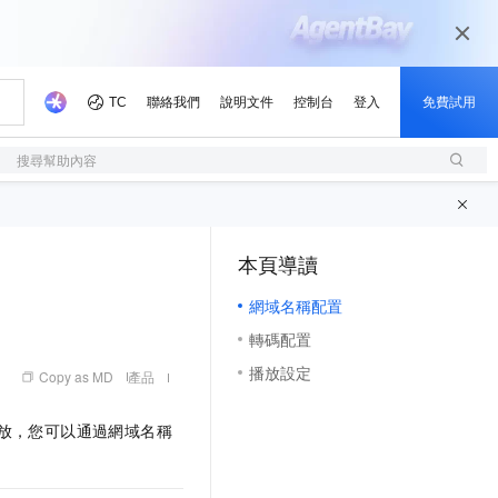
搜尋幫助內容
本頁導讀
（1, M）
網域名稱配置
轉碼配置
播放設定
Copy as MD
產品
放，您可以通過網域名稱
。