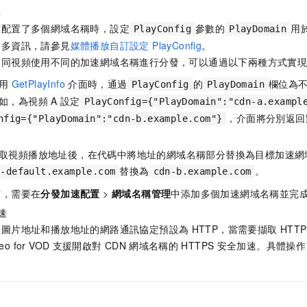
擇
點配置了多個網域名稱時，設定
參數的
用
PlayConfig
PlayDomain
更多資訊，請參見
媒體播放自訂設定 PlayConfig
。
不同視頻使用不同的加速網域名稱進行分發，可以通過以下兩種方式實
用
GetPlayInfo
介面時，通過
的
欄位為
PlayConfig
PlayDomain
如，為視頻
A
設定
PlayConfig={"PlayDomain":"cdn-a.exampl
，介面將分別返回
nfig={"PlayDomain":"cdn-b.example.com"}
取視頻播放地址後，在代碼中將地址的網域名稱部分替換為目標加速網
替換為
。
n-default.example.com
cdn-b.example.com
前，需要在
分發加速配置
>
網域名稱管理
中添加多個加速網域名稱並完
速
的圖片地址和播放地址的網路通訊協定預設為
HTTP，當需要擷取
HTTP
o for VOD
支援開啟對
CDN
網域名稱的
HTTPS
安全加速。具體操作