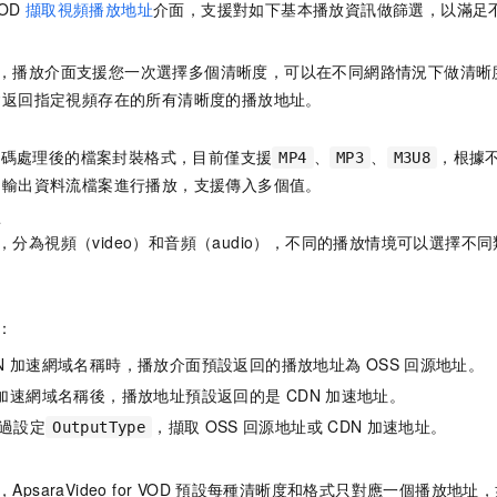
VOD
擷取視頻播放地址
介面，支援對如下基本播放資訊做篩選，以滿足
，播放介面支援您一次選擇多個清晰度，可以在不同網路情況下做清晰
會返回指定視頻存在的所有清晰度的播放地址。
轉碼處理後的檔案封裝格式，目前僅支援
、
、
，根據
MP4
MP3
M3U8
的輸出資料流檔案進行播放，支援傳入多個值。
型
，分為視頻（video）和音頻（audio），不同的播放情境可以選擇
：
N
加速網域名稱時，播放介面預設返回的播放地址為
OSS
回源地址。
加速網域名稱後，播放地址預設返回的是
CDN
加速地址。
過設定
，擷取
OSS
回源地址或
CDN
加速地址。
OutputType
，ApsaraVideo for VOD
預設每種清晰度和格式只對應一個播放地址，