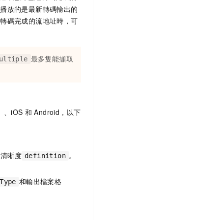
次播放的是最新轉碼輸出的
有轉碼完成的流地址時，可
最多隻能擷取
ultiple
、iOS
和
Android，以下
及清晰度
。
definition
和輸出檔案格
Type