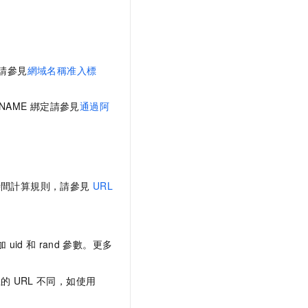
請參見
網域名稱准入標
NAME
綁定請參見
通過阿
時間計算規則，請參見
URL
加
uid
和
rand
參數。更多
生的
URL
不同，如使用