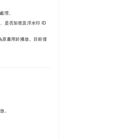
處理。
度、是否加密及浮水印
ID
為原畫用於播放。目前僅
播放。