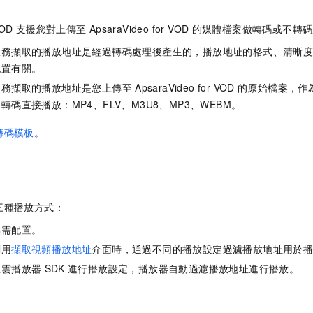
VOD
支援您對上傳至
ApsaraVideo for VOD
的媒體檔案做轉碼或不轉碼
服務擷取的播放地址是經過轉碼處理後產生的，播放地址的格式、清晰
配置有關。
服務擷取的播放地址是您上傳至
ApsaraVideo for VOD
的原始檔案，作
碼直接播放：MP4、FLV、M3U8、MP3、WEBM。
轉碼模板
。
三種播放方式：
無需配置。
調用
擷取視頻播放地址
介面時，通過不同的播放設定過濾播放地址用於
里雲播放器
SDK
進行播放設定，播放器自動過濾播放地址進行播放。