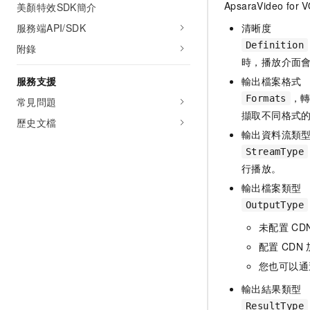
ApsaraVideo for 
美顏特效SDK簡介
服務端API/SDK
清晰度
Definition
附錄
時，播放介面
服務支援
輸出檔案格式
，
Formats
常見問題
擷取不同格式
歷史文檔
輸出資料流類
StreamType
行播放。
輸出檔案類型
OutputType
未配置
CD
配置
CDN
您也可以通
輸出結果類型
ResultType