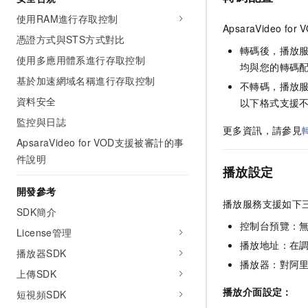
使用RAM進行存取控制
ApsaraVideo for 
憑證方式與STS方式對比
轉碼後，播放
使用多應用體系進行存取控制
均與您的轉碼
基於加速網域名稱進行存取控制
不轉碼，播放
資料安全
以下格式支援不轉
監控與日誌
更多資訊，請參見
ApsaraVideo for VOD支援被審計的事
件說明
播放設定
開發參考
播放服務支援如下
SDK簡介
控制台預覽：
License管理
播放地址：在
播放器SDK
播放器：對阿
上傳SDK
播放介面設定：
短視頻SDK