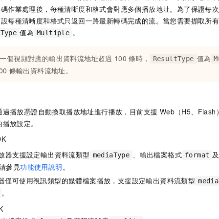
轉碼作業處理後，每種清晰度和格式會對應多個播放地址。為了保證每
預設每種清晰度和格式只返回一路最新轉碼完成的流。當您需要擷取所
值為
。
tType
Multiple
一個視頻對應的輸出資料流地址超過
100
條時，
值為
ResultType
M
00
條輸出資料流地址。
過播放憑證自動換取播放地址進行播放，目前支援 Web（H5、Flash）
的播放設定。
DK
放器支援設定輸出資料流類型
、輸出檔案格式
mediaType
format
請參見
功能使用說明
。
器僅可使用視訊類型的媒體檔案播放，支援設定輸出資料流類型
media
。
K