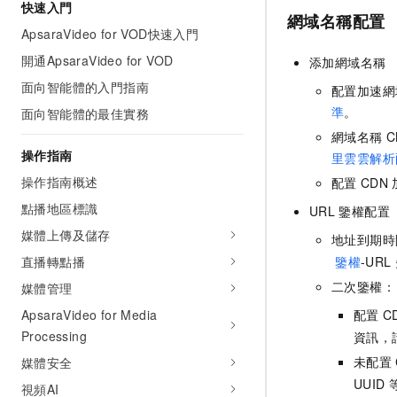
快速入門
網域名稱配置
ApsaraVideo for VOD快速入門
開通ApsaraVideo for VOD
添加網域名稱
面向智能體的入門指南
配置加速網
準
。
面向智能體的最佳實務
網域名稱
C
操作指南
里雲雲解析
操作指南概述
配置
CDN
點播地區標識
URL
鑒權配置
媒體上傳及儲存
地址到期時
直播轉點播
鑒權
-URL
二次鑒權：
媒體管理
ApsaraVideo for Media
配置
C
Processing
資訊，
未配置
媒體安全
UUID
視頻AI