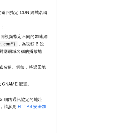
於返回指定
CDN
網域名稱
現：
不同視頻指定不同的加速網
，為視頻
B
設
e.com"}
對應網域名稱的播放地
域名稱。例如，將返回地
成
CNAME
配置。
S
網路通訊協定的地址
，請參見
HTTPS
安全加